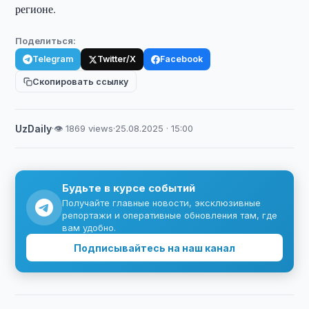
регионе.
Поделиться:
Telegram
Twitter/X
Facebook
Скопировать ссылку
UzDaily
·
👁 1869 views
·
25.08.2025 · 15:00
Будьте в курсе событий
Получайте главные новости, эксклюзивные
репортажи и оперативные обновления там, где
вам удобно.
Подписывайтесь на наш канал