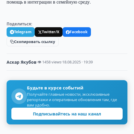
помощь в интеграции в семейную среду.
Поделиться:
Telegram
Twitter/X
Facebook
Скопировать ссылку
Аскар Якубов
·
👁 1458 views
·
18.08.2025 · 19:39
Будьте в курсе событий
Получайте главные новости, эксклюзивные
репортажи и оперативные обновления там, где
вам удобно.
Подписывайтесь на наш канал