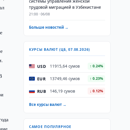
системы управления женской
ал
трудовой миграцией в Узбекистане
21:00 · 06/08
Больше новостей →
е
КУРСЫ ВАЛЮТ (ЦБ, 07.08.2026)
не
и.
USD
11915,64 сумов
↑ 0.24%
В
EUR
13749,46 сумов
↑ 0.23%
RUB
146,19 сумов
↓ 0.12%
ри
Все курсы валют →
года
САМОЕ ПОПУЛЯРНОЕ
ение