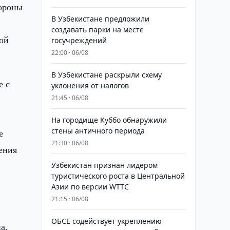
тороны
В Узбекистане предложили
создавать парки на месте
ной
госучреждений
22:00 · 06/08
В Узбекистане раскрыли схему
е с
уклонения от налогов
21:45 · 06/08
На городище Куббо обнаружили
стены античного периода
е
21:30 · 06/08
ения
Узбекистан признан лидером
туристического роста в Центральной
Азии по версии WTTC
21:15 · 06/08
ОБСЕ содействует укреплению
а,