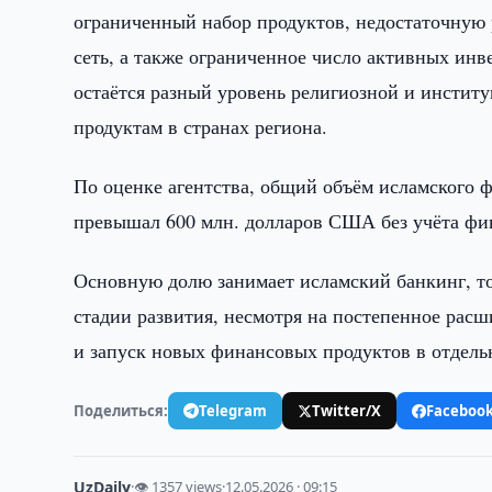
ограниченный набор продуктов, недостаточную
сеть, а также ограниченное число активных ин
остаётся разный уровень религиозной и инсти
продуктам в странах региона.
По оценке агентства, общий объём исламского 
превышал 600 млн. долларов США без учёта фи
Основную долю занимает исламский банкинг, тог
стадии развития, несмотря на постепенное рас
и запуск новых финансовых продуктов в отдель
Поделиться:
Telegram
Twitter/X
Faceboo
UzDaily
·
👁 1357 views
·
12.05.2026 · 09:15