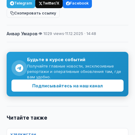
Telegram
Twitter/X
Facebook
Скопировать ссылку
Анвар Умаров
·
👁 1029 views
·
11.12.2025 · 14:48
Будьте в курсе событий
Получайте главные новости, эксклюзивные
репортажи и оперативные обновления там, где
вам удобно.
Подписывайтесь на наш канал
Читайте также
УЗБЕКИСТАН