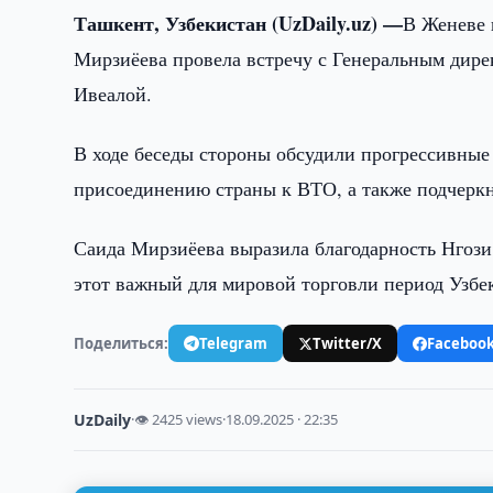
Ташкент, Узбекистан (UzDaily.uz) —
В Женеве 
Мирзиёева провела встречу с Генеральным дир
Ивеалой.
В ходе беседы стороны обсудили прогрессивные
присоединению страны к ВТО, а также подчеркн
Саида Мирзиёева выразила благодарность Нгози 
этот важный для мировой торговли период Узбе
Поделиться:
Telegram
Twitter/X
Faceboo
UzDaily
·
👁 2425 views
·
18.09.2025 · 22:35