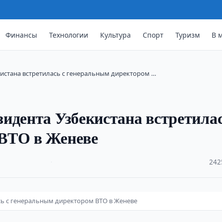
Финансы
Технологии
Культура
Спорт
Туризм
В 
истана встретилась с генеральным директором …
идента Узбекистана встретилас
ВТО в Женеве
·
242
сь с генеральным директором ВТО в Женеве