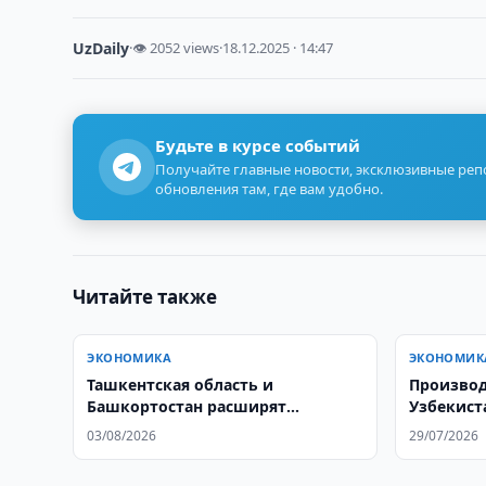
UzDaily
·
👁 2052 views
·
18.12.2025 · 14:47
Будьте в курсе событий
Получайте главные новости, эксклюзивные ре
обновления там, где вам удобно.
Читайте также
ЭКОНОМИКА
ЭКОНОМИК
Ташкентская область и
Производ
Башкортостан расширят
Узбекист
сотрудничество
03/08/2026
29/07/2026