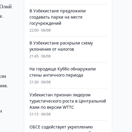
 Олий
В Узбекистане предложили
е.
создавать парки на месте
госучреждений
22:00 · 06/08
В Узбекистане раскрыли схему
уклонения от налогов
21:45 · 06/08
На городище Куббо обнаружили
ыли
стены античного периода
21:30 · 06/08
вия.
Узбекистан признан лидером
туристического роста в Центральной
Азии по версии WTTC
и
21:15 · 06/08
ОБСЕ содействует укреплению