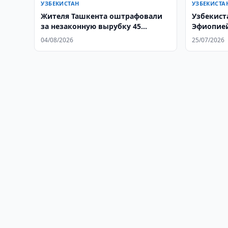
УЗБЕКИСТАН
УЗБЕКИСТА
Жителя Ташкента оштрафовали
Узбекист
за незаконную вырубку 45
Эфиопией
деревьев
режима
04/08/2026
25/07/2026