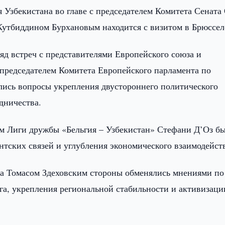
 Узбекистана во главе с председателем Комитета Сената
Кутбиддином Бурхановым находится с визитом в Брюссел
ряд встреч с представителями Европейского союза и
 председателем Комитета Европейского парламента по
ись вопросы укрепления двустороннего политического
дничества.
лем Лиги дружбы «Бельгия – Узбекистан» Стефани Д’Оз б
тских связей и углубления экономического взаимодейст
та Томасом Здеховским стороны обменялись мнениями по
а, укрепления региональной стабильности и активизаци