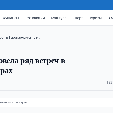
Финансы
Технологии
Культура
Спорт
Туризм
В 
реч в Европарламенте и …
вела ряд встреч в
урах
·
183
енте и структурах