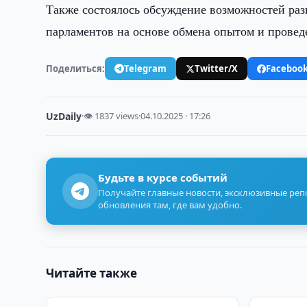
Также состоялось обсуждение возможностей ра
парламентов на основе обмена опытом и провед
Поделиться:
Telegram
Twitter/X
Faceboo
UzDaily
·
👁 1837 views
·
04.10.2025 · 17:26
Будьте в курсе событий
Получайте главные новости, эксклюзивные ре
обновления там, где вам удобно.
Читайте также