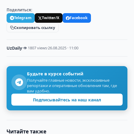
Поделиться:
Telegram
Twitter/X
Facebook
Скопировать ссылку
UzDaily
·
👁 1807 views
·
26.08.2025 · 11:00
Будьте в курсе событий
Получайте главные новости, эксклюзивные
репортажи и оперативные обновления там, где
вам удобно.
Подписывайтесь на наш канал
Читайте также