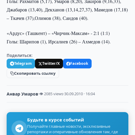
Голы: Рахматов (5,17), Умаров (8,20), Закиров (9,16,33),
Джабаров (13,40), Декханов (13,14,27,37), Мамедов (17,18)
– Ткачев (37),Олимов (38), Саидов (40).
«Ардус» (Ташкент) – «Чирчик-Максам» - 2:1 (1:1)
Голы: Шарипов (1), Ирсалиев (26) – Ахмедов (14).
Поделиться:
Telegram
Twitter/X
Facebook
Скопировать ссылку
Анвар Умаров
·
👁 2085 views
·
30.09.2010 · 16:04
Будьте в курсе событий
Получайте главные новости, эксклюзивные
репортажи и оперативные обновления там, где