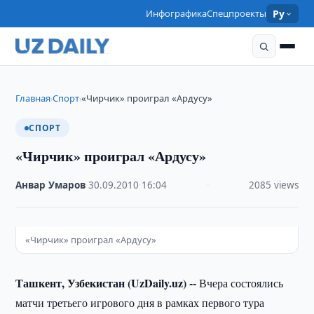
Инфографика
Спецпроекты
Ру
Главная
Спорт
«Чирчик» проиграл «Ардусу»
›
›
СПОРТ
«Чирчик» проиграл «Ардусу»
Анвар Умаров
·
30.09.2010
·
16:04
·
2085 views
«Чирчик» проиграл «Ардусу»
Ташкент, Узбекистан (UzDaily.uz) --
Вчера состоялись
матчи третьего игрового дня в рамках первого тура