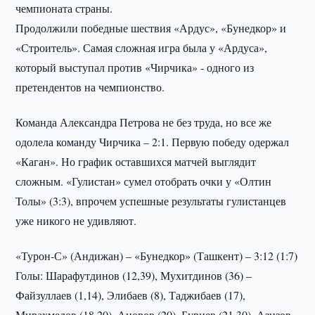
чемпионата страны.
Продолжили победные шествия «Ардус», «Бунедкор» и
«Строитель». Самая сложная игра была у «Ардуса»,
который выступал против «Чирчика» - одного из
претендентов на чемпионство.
Команда Александра Петрова не без труда, но все же
одолела команду Чирчика – 2:1. Первую победу одержал
«Каган». Но график оставшихся матчей выглядит
сложным. «Гулистан» сумел отобрать очки у «Олтин
Толы» (3:3), впрочем успешные результаты гулистанцев
уже никого не удивляют.
«Турон-С» (Андижан) – «Бунедкор» (Ташкент) – 3:12 (1:7)
Голы: Шарафутдинов (12,39), Мухитдинов (36) –
Файзуллаев (1,14), Элибаев (8), Таджибаев (17),
Мирахмедов (18,20), Аноров (20), Буриев (21,30), Азизов