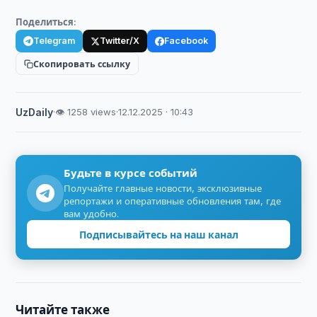
Поделиться:
Telegram
Twitter/X
Facebook
Скопировать ссылку
UzDaily
·
👁 1258 views
·
12.12.2025 · 10:43
Будьте в курсе событий
Получайте главные новости, эксклюзивные
репортажи и оперативные обновления там, где
вам удобно.
Подписывайтесь на наш канал
Читайте также