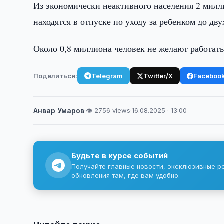
Из экономически неактивного населения 2 милли
находятся в отпуске по уходу за ребенком до дву
Около 0,8 миллиона человек не желают работат
Поделиться:
Telegram
Twitter/X
Faceboo
Анвар Умаров
·
👁 2756 views
·
16.08.2025 · 13:00
Будьте в курсе событий
Получайте главные новости, эксклюзивные р
обновления там, где вам удобно.