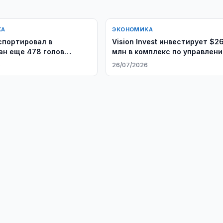
КА
ЭКОНОМИКА
спортировал в
Vision Invest инвестирует $260
ан еще 478 голов
млн в комплекс по управлен
 рогатого скота
опасными отходами в
6
26/07/2026
Узбекистане