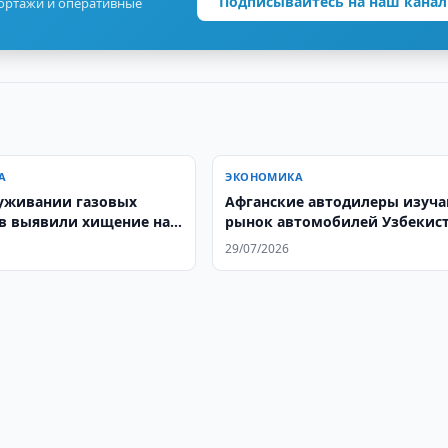
Подписывайтесь на наш канал
портажи и оперативные
А
ЭКОНОМИКА
уживании газовых
Афганские автодилеры изуч
в выявили хищение на
рынок автомобилей Узбекис
 сумов
29/07/2026