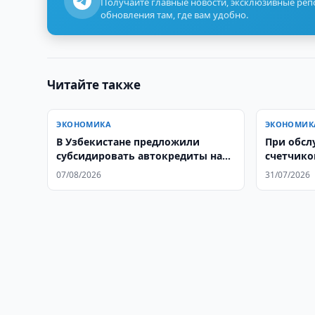
Получайте главные новости, эксклюзивные ре
обновления там, где вам удобно.
Читайте также
ЭКОНОМИКА
ЭКОНОМИК
В Узбекистане предложили
При обсл
субсидировать автокредиты на
счетчико
электромобили
19 млрд.
07/08/2026
31/07/2026