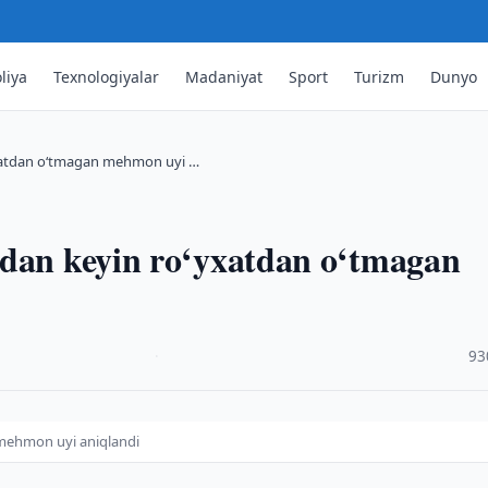
liya
Texnologiyalar
Madaniyat
Sport
Turizm
Dunyo
yxatdan o‘tmagan mehmon uyi …
idan keyin ro‘yxatdan o‘tmagan
·
93
mehmon uyi aniqlandi