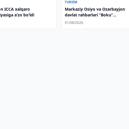
TURIZM
on ICCA xalqaro
Markaziy Osiyo va Ozarbayjon
iyasiga aʼzo bo‘ldi
davlat rahbarlari “Boku”
mehmonxonasining ochilish
01/08/2026
marosimida ishtirok etdilar