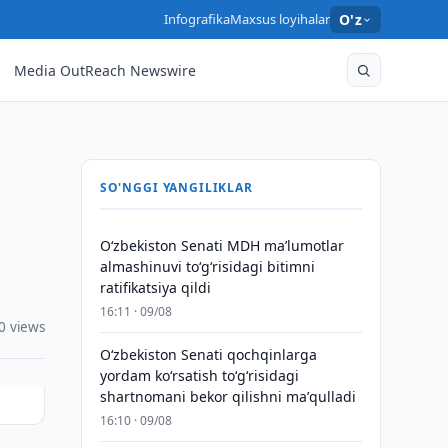
Infografika
Maxsus loyihalar
O'z
Media OutReach Newswire
SO'NGGI YANGILIKLAR
Oʻzbekiston Senati MDH maʼlumotlar
almashinuvi toʻgʻrisidagi bitimni
ratifikatsiya qildi
16:11 · 09/08
0 views
Oʻzbekiston Senati qochqinlarga
yordam koʻrsatish toʻgʻrisidagi
shartnomani bekor qilishni maʼqulladi
16:10 · 09/08