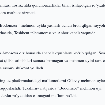
mitasi Toshkentda qonunbuzarliklar bilan ishlayotgan ro‘yxat
dora matbuot xizmati.
y “Bodomzor” mehmon uyida yashash uchun bron qilgan sayyo
asida, Toshkent teleminorasi va Anhor kanali yaqinida
da Amosova o‘z honasida shapalakqushlarni ko‘rib qolgan. Soa
t qilish urinishlari samara bermagan va mehmon uyini tark e
 rasmiy shikoyat yo‘lladi.
ng.uz platformalaridagi maʼlumotlarni Oilaviy mehmon uylar
n taqqoslashdi. Tekshiruv natijasida “Bodomzor” mehmon uyi
 davlat ro‘yxatidan o‘tmagani maʼlum bo‘ldi.