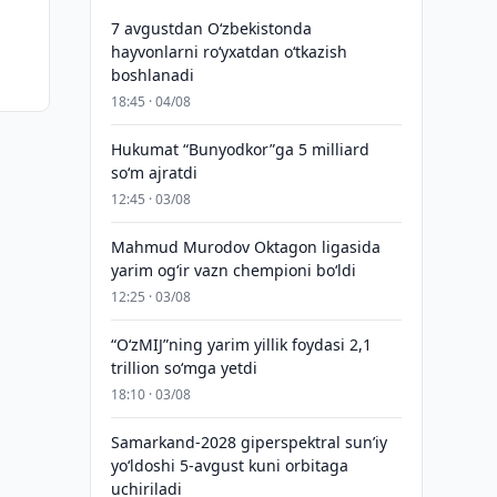
7 avgustdan O‘zbekistonda
hayvonlarni ro‘yxatdan o‘tkazish
boshlanadi
18:45 · 04/08
Hukumat “Bunyodkor”ga 5 milliard
so‘m ajratdi
12:45 · 03/08
Mahmud Murodov Oktagon ligasida
yarim og‘ir vazn chempioni bo‘ldi
12:25 · 03/08
“O‘zMIJ”ning yarim yillik foydasi 2,1
trillion so‘mga yetdi
18:10 · 03/08
Samarkand-2028 giperspektral sun’iy
yo‘ldoshi 5-avgust kuni orbitaga
uchiriladi