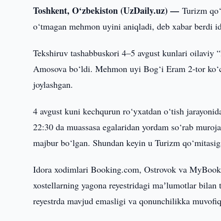
Toshkent, O‘zbekiston (UzDaily.uz) —
Turizm qo‘
o‘tmagan mehmon uyini aniqladi, deb xabar berdi i
Tekshiruv tashabbuskori 4–5 avgust kunlari oilavi
Amosova bo‘ldi. Mehmon uyi Bog‘i Eram 2-tor ko‘ch
joylashgan.
4 avgust kuni kechqurun ro‘yxatdan o‘tish jarayoni
22:30 da muassasa egalaridan yordam so‘rab murojaa
majbur bo‘lgan. Shundan keyin u Turizm qo‘mitasiga
Idora xodimlari Booking.com, Ostrovok va MyBooki
xostellarning yagona reyestridagi maʼlumotlar bila
reyestrda mavjud emasligi va qonunchilikka muvofiq