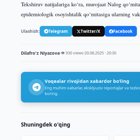
Tekshiruv natijalariga ko‘ra, murojaat Nalog qo‘mita
epidemiologik osoyishtalik qo‘mitasiga ularning vako
Ulashish:
Telegram
Twitter/X
Facebook
Dilafro'z Niyazova
·
👁 930 views
·
20.08.2025 · 20:30
Voqealar rivojidan xabardor bo‘ling
Eng muhim xabarlar, eksklyuziv reportajlar va tezko
boring.
Shuningdek o'qing