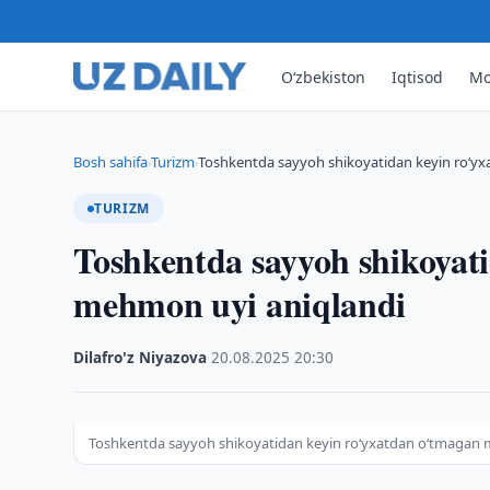
O‘zbekiston
Iqtisod
Mo
Bosh sahifa
Turizm
Toshkentda sayyoh shikoyatidan keyin ro‘
›
›
TURIZM
Toshkentda sayyoh shikoyat
mehmon uyi aniqlandi
Dilafro'z Niyazova
·
20.08.2025
·
20:30
Toshkentda sayyoh shikoyatidan keyin ro‘yxatdan o‘tmagan 