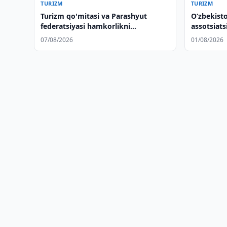
TURIZM
TURIZM
Turizm qo'mitasi va Parashyut
O‘zbekist
federatsiyasi hamkorlikni
assotsiats
muhokama qildi
07/08/2026
01/08/2026