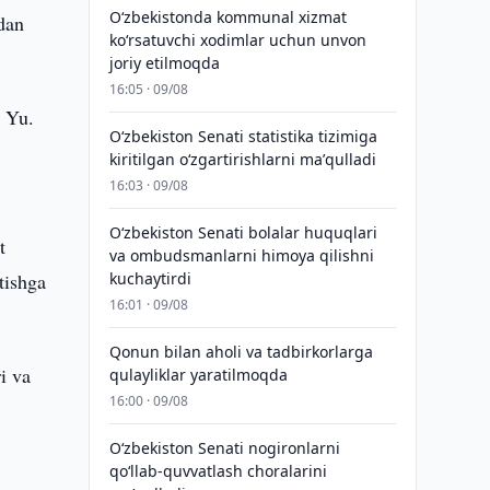
Oʻzbekistonda kommunal xizmat
dan
koʻrsatuvchi xodimlar uchun unvon
joriy etilmoqda
16:05 · 09/08
h Yu.
Oʻzbekiston Senati statistika tizimiga
kiritilgan oʻzgartirishlarni maʼqulladi
16:03 · 09/08
Oʻzbekiston Senati bolalar huquqlari
t
va ombudsmanlarni himoya qilishni
tishga
kuchaytirdi
16:01 · 09/08
Qonun bilan aholi va tadbirkorlarga
i va
qulayliklar yaratilmoqda
16:00 · 09/08
Oʻzbekiston Senati nogironlarni
qoʻllab-quvvatlash choralarini