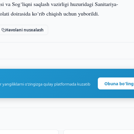
si va Sog‘liqni saqlash vazirligi huzuridagi Sanitariya-
lati doirasida ko‘rib chiqish uchun yuborildi.
Havolani nusxalash
Obuna bo'ling
r yangiliklarni o‘zingizga qulay platformada kuzatib