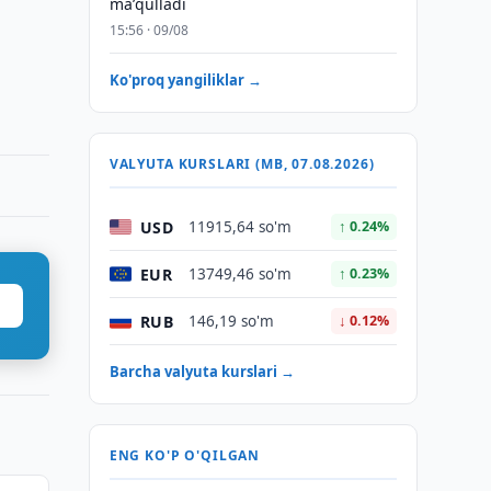
maʼqulladi
15:56 · 09/08
Ko'proq yangiliklar →
VALYUTA KURSLARI (MB, 07.08.2026)
USD
11915,64 so'm
↑ 0.24%
EUR
13749,46 so'm
↑ 0.23%
RUB
146,19 so'm
↓ 0.12%
Barcha valyuta kurslari →
ENG KO'P O'QILGAN