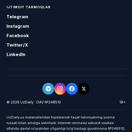
IJTIMOIY TARMOQLAR
Telegram
Instagram
Facebook
Twitter/X
LinkedIn
© 2026 UzDaily · OAV №248510
18+
UzDaily.uz materiallaridan foydalanish faqat tahririyatning yozma
ruxsati bilan amalga oshiriladi. Internet-ommaviy axborot vositasi
sifatida davlat roʻyxatidan oʻtganligi toʻgʻrisidagi guvohnoma №248510,