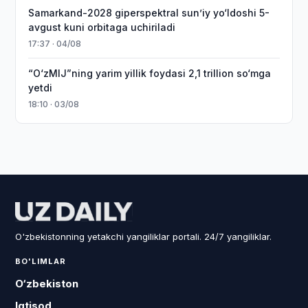
Samarkand-2028 giperspektral sun’iy yo‘ldoshi 5-
avgust kuni orbitaga uchiriladi
17:37 · 04/08
“O‘zMIJ”ning yarim yillik foydasi 2,1 trillion so‘mga
yetdi
18:10 · 03/08
O'zbekistonning yetakchi yangiliklar portali. 24/7 yangiliklar.
BO'LIMLAR
O‘zbekiston
Iqtisod