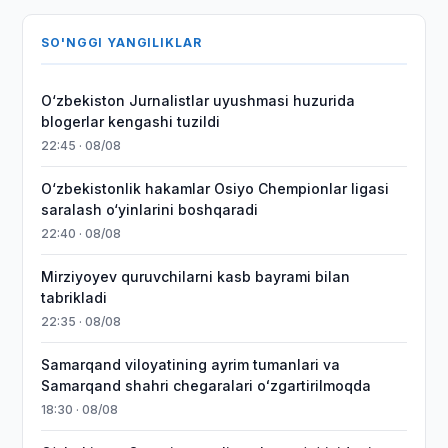
SO'NGGI YANGILIKLAR
O‘zbekiston Jurnalistlar uyushmasi huzurida
blogerlar kengashi tuzildi
22:45 · 08/08
O‘zbekistonlik hakamlar Osiyo Chempionlar ligasi
saralash o‘yinlarini boshqaradi
22:40 · 08/08
Mirziyoyev quruvchilarni kasb bayrami bilan
tabrikladi
22:35 · 08/08
Samarqand viloyatining ayrim tumanlari va
Samarqand shahri chegaralari oʻzgartirilmoqda
18:30 · 08/08