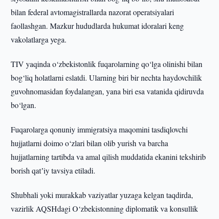
bilan federal avtomagistrallarda nazorat operatsiyalari
faollashgan. Mazkur hududlarda hukumat idoralari keng
vakolatlarga yega.
TIV yaqinda o‘zbekistonlik fuqarolarning qo‘lga olinishi bilan
bog‘liq holatlarni eslatdi. Ularning biri bir nechta haydovchilik
guvohnomasidan foydalangan, yana biri esa vatanida qidiruvda
bo‘lgan.
Fuqarolarga qonuniy immigratsiya maqomini tasdiqlovchi
hujjatlarni doimo o‘zlari bilan olib yurish va barcha
hujjatlarning tartibda va amal qilish muddatida ekanini tekshirib
borish qatʼiy tavsiya etiladi.
Shubhali yoki murakkab vaziyatlar yuzaga kelgan taqdirda,
vazirlik AQSHdagi O‘zbekistonning diplomatik va konsullik