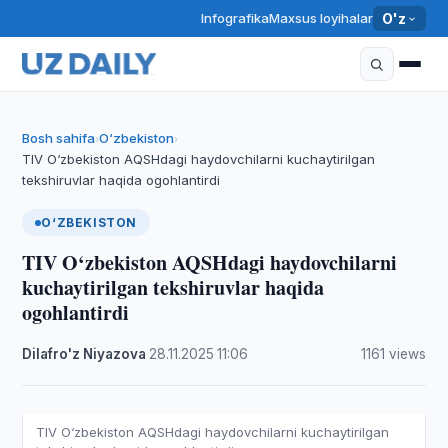
Infografika
Maxsus loyihalar
O'z
Bosh sahifa
O‘zbekiston
›
›
TIV O‘zbekiston AQSHdagi haydovchilarni kuchaytirilgan
tekshiruvlar haqida ogohlantirdi
O‘ZBEKISTON
TIV O‘zbekiston AQSHdagi haydovchilarni
kuchaytirilgan tekshiruvlar haqida
ogohlantirdi
Dilafro'z Niyazova
·
28.11.2025
·
11:06
·
1161 views
TIV O‘zbekiston AQSHdagi haydovchilarni kuchaytirilgan