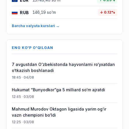
EUR
13749,46 so'm
RUB
146,19 so'm
↓ 0.12%
Barcha valyuta kurslari →
ENG KO'P O'QILGAN
7 avgustdan O‘zbekistonda hayvonlarni ro‘yxatdan
o‘tkazish boshlanadi
18:45 · 04/08
Hukumat “Bunyodkor”ga 5 milliard so‘m ajratdi
12:45 · 03/08
Mahmud Murodov Oktagon ligasida yarim og‘ir
vazn chempioni bo‘ldi
12:25 · 03/08