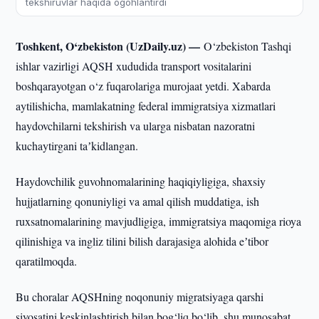
tekshiruvlar haqida ogohlantirdi
Toshkent, O‘zbekiston (UzDaily.uz) —
O‘zbekiston Tashqi
ishlar vazirligi AQSH xududida transport vositalarini
boshqarayotgan o‘z fuqarolariga murojaat yetdi. Xabarda
aytilishicha, mamlakatning federal immigratsiya xizmatlari
haydovchilarni tekshirish va ularga nisbatan nazoratni
kuchaytirgani taʼkidlangan.
Haydovchilik guvohnomalarining haqiqiyligiga, shaxsiy
hujjatlarning qonuniyligi va amal qilish muddatiga, ish
ruxsatnomalarining mavjudligiga, immigratsiya maqomiga rioya
qilinishiga va ingliz tilini bilish darajasiga alohida eʼtibor
qaratilmoqda.
Bu choralar AQSHning noqonuniy migratsiyaga qarshi
siyosatini keskinlashtirish bilan bog‘liq bo‘lib, shu munosabat