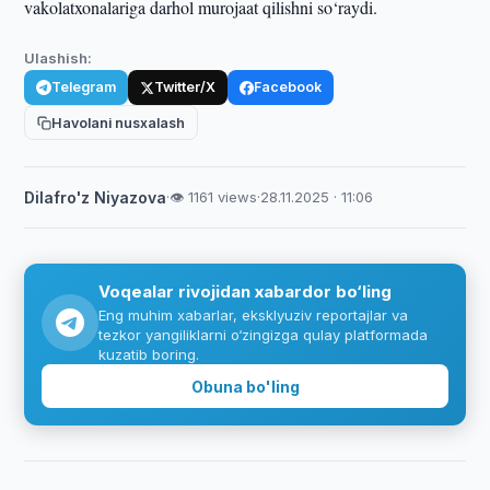
vakolatxonalariga darhol murojaat qilishni so‘raydi.
Ulashish:
Telegram
Twitter/X
Facebook
Havolani nusxalash
Dilafro'z Niyazova
·
👁 1161 views
·
28.11.2025 · 11:06
Voqealar rivojidan xabardor bo‘ling
Eng muhim xabarlar, eksklyuziv reportajlar va
tezkor yangiliklarni o‘zingizga qulay platformada
kuzatib boring.
Obuna bo'ling