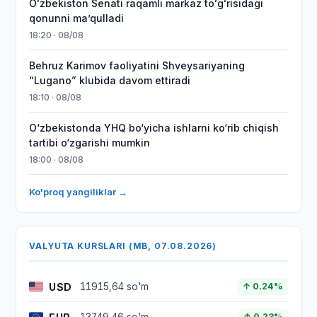
Oʻzbekiston Senati raqamli markaz toʻgʻrisidagi
qonunni maʼqulladi
18:20 · 08/08
Behruz Karimov faoliyatini Shveysariyaning
“Lugano” klubida davom ettiradi
18:10 · 08/08
O‘zbekistonda YHQ bo‘yicha ishlarni ko‘rib chiqish
tartibi o‘zgarishi mumkin
18:00 · 08/08
Ko'proq yangiliklar →
VALYUTA KURSLARI (MB, 07.08.2026)
USD
11915,64 so'm
↑ 0.24%
↑ 0.23%