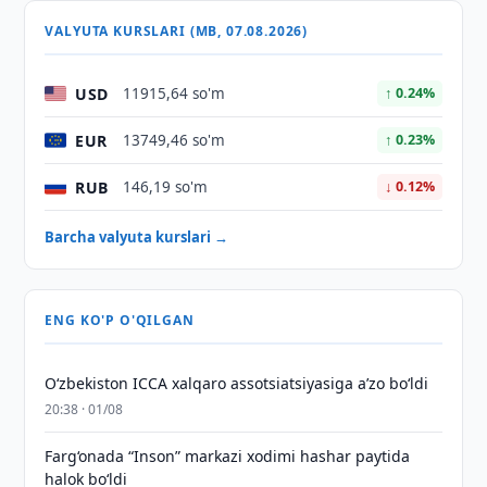
VALYUTA KURSLARI (MB, 07.08.2026)
USD
11915,64 so'm
↑ 0.24%
EUR
13749,46 so'm
↑ 0.23%
RUB
146,19 so'm
↓ 0.12%
Barcha valyuta kurslari →
ENG KO'P O'QILGAN
O‘zbekiston ICCA xalqaro assotsiatsiyasiga aʼzo bo‘ldi
20:38 · 01/08
Farg‘onada “Inson” markazi xodimi hashar paytida
halok bo‘ldi