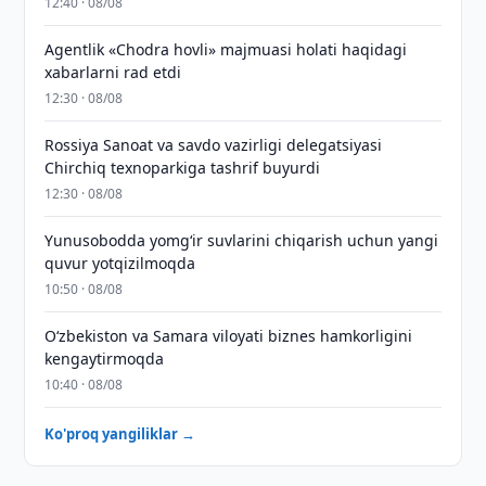
12:40 · 08/08
Agentlik «Chodra hovli» majmuasi holati haqidagi
xabarlarni rad etdi
12:30 · 08/08
Rossiya Sanoat va savdo vazirligi delegatsiyasi
Chirchiq texnoparkiga tashrif buyurdi
12:30 · 08/08
Yunusobodda yomg‘ir suvlarini chiqarish uchun yangi
quvur yotqizilmoqda
10:50 · 08/08
Oʻzbekiston va Samara viloyati biznes hamkorligini
kengaytirmoqda
10:40 · 08/08
Ko'proq yangiliklar →