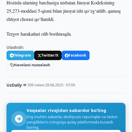
Hozirda ularning barchasiga nisbatan Jinoyat Kodeksining
25,273-moddasi 5-qismi bilan jinoyat ishi qo‘zg‘atilib, qamoq
ehtiyot chorasi qo‘llanildi.
Tergov harakatlari olib borilmoqda.
Ulashish:
Telegram
Twitter/X
Facebook
Havolani nusxalash
UzDaily
·
👁 509 views
·
28.06.2025 · 07:00
Voqealar rivojidan xabardor bo‘ling
Eng muhim xabarlar, eksklyuziv reportajlar va tezkor
yangiliklarni o‘zingizga qulay platformada kuzatib
boring.