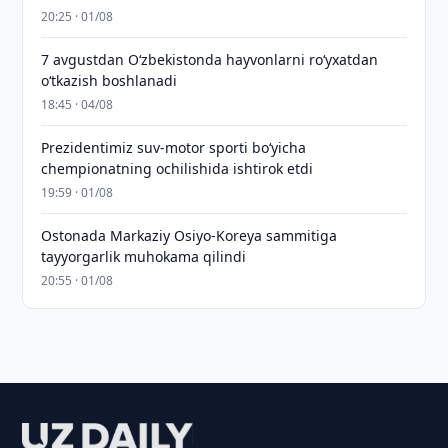
20:25 · 01/08
7 avgustdan O‘zbekistonda hayvonlarni ro‘yxatdan
o‘tkazish boshlanadi
18:45 · 04/08
Prezidentimiz suv-motor sporti bo‘yicha
chempionatning ochilishida ishtirok etdi
19:59 · 01/08
Ostonada Markaziy Osiyo-Koreya sammitiga
tayyorgarlik muhokama qilindi
20:55 · 01/08