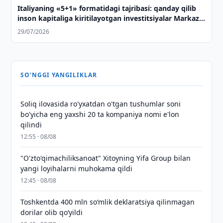
Italiyaning «5+1» formatidagi tajribasi: qanday qilib
inson kapitaliga kiritilayotgan investitsiyalar Markaziy
Osiyo bilan strategik sheriklikning asosiga
29/07/2026
aylanmoqda
SO'NGGI YANGILIKLAR
Soliq ilovasida ro'yxatdan o'tgan tushumlar soni
bo'yicha eng yaxshi 20 ta kompaniya nomi e'lon
qilindi
12:55 · 08/08
"O'zto'qimachiliksanoat" Xitoyning Yifa Group bilan
yangi loyihalarni muhokama qildi
12:45 · 08/08
Toshkentda 400 mln so‘mlik deklaratsiya qilinmagan
dorilar olib qo‘yildi