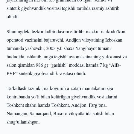
sintetik giyohvandlik vositasi tegishli tartibda rasmiylashtirib
olindi.
Shuningdek, tezkor tadbir davom ettirilib, mazkur narkodo‘kon
operatori vazifasini bajaruvchi, Andijon viloyatining Izboskan
tumanida yashovchi, 2003 y.t. shaxs Yangihayot tumani
hududida ushlanib, unga tegishli avtomashinaning yukxonasi va
salon qismidan 986 gr “gashish” moddasi hamda 7 kg “Alfa-
PVP” sintetik giyohvandlik vositasi olindi.
Taʼkidlash lozimki, narkoguruh aʼzolari mamlakatimizga
kontrabanda yo‘li bilan keltirilgan giyohvandlik vositalarini
Toshkent shahri hamda Toshkent, Andijon, Farg‘ona,
Namangan, Samarqand, Buxoro viloyatlarida sotish bilan
shug‘ullanishgan.