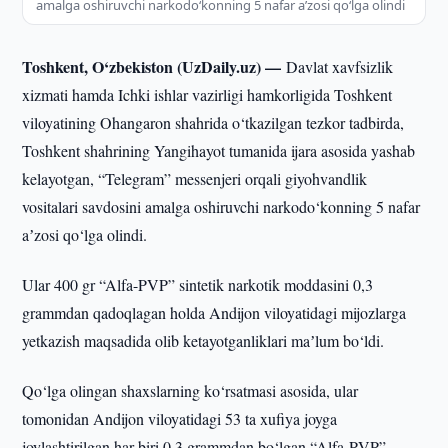
amalga oshiruvchi narkodo‘konning 5 nafar aʼzosi qo‘lga olindi
Toshkent, O‘zbekiston (UzDaily.uz) —
Davlat xavfsizlik
xizmati hamda Ichki ishlar vazirligi hamkorligida Toshkent
viloyatining Ohangaron shahrida o‘tkazilgan tezkor tadbirda,
Toshkent shahrining Yangihayot tumanida ijara asosida yashab
kelayotgan, “Telegram” messenjeri orqali giyohvandlik
vositalari savdosini amalga oshiruvchi narkodo‘konning 5 nafar
aʼzosi qo‘lga olindi.
Ular 400 gr “Alfa-PVP” sintetik narkotik moddasini 0,3
grammdan qadoqlagan holda Andijon viloyatidagi mijozlarga
yetkazish maqsadida olib ketayotganliklari maʼlum bo‘ldi.
Qo‘lga olingan shaxslarning ko‘rsatmasi asosida, ular
tomonidan Andijon viloyatidagi 53 ta xufiya joyga
joylashtirilgan har biri 0,3 grammdan bo‘lgan “Alfa-PVP”