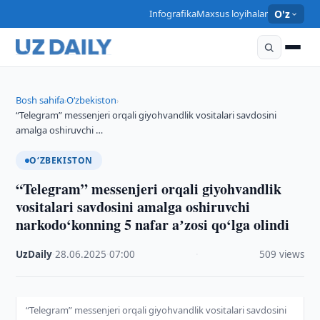
Infografika
Maxsus loyihalar
O'z
Bosh sahifa
O‘zbekiston
›
›
“Telegram” messenjeri orqali giyohvandlik vositalari savdosini
amalga oshiruvchi …
O‘ZBEKISTON
“Telegram” messenjeri orqali giyohvandlik
vositalari savdosini amalga oshiruvchi
narkodo‘konning 5 nafar aʼzosi qo‘lga olindi
UzDaily
·
28.06.2025
·
07:00
·
509 views
“Telegram” messenjeri orqali giyohvandlik vositalari savdosini