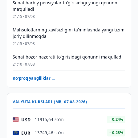
Senat harbiy pensiyalar to'g'risidagi yangi qonunni
ma'qulladi
21:15 · 07/08
Mahsulotlarning xavfsizligini taʼminlashda yangi tizim
joriy qilinmoqda
21:15 · 07/08
Senat bozor nazorati to'g'risidagi qonunni ma'qulladi
21:10 · 07/08
Ko'proq yangiliklar →
VALYUTA KURSLARI (MB, 07.08.2026)
USD
11915,64 so'm
↑ 0.24%
EUR
13749,46 so'm
↑ 0.23%