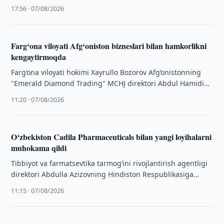
qarori qabul qilindi.
17:56 · 07/08/2026
Farg‘ona viloyati Afg‘oniston bizneslari bilan hamkorlikni
kengaytirmoqda
Farg‘ona viloyati hokimi Xayrullo Bozorov Afg‘onistonning
"Emerald Diamond Trading" MCHJ direktori Abdul Hamidi
Anyuri, "Kam Air" kompaniyasi direktori Atilla Azimi, …
11:20 · 07/08/2026
Oʻzbekiston Cadila Pharmaceuticals bilan yangi loyihalarni
muhokama qildi
Tibbiyot va farmatsevtika tarmog‘ini rivojlantirish agentligi
direktori Abdulla Azizovning Hindiston Respublikasiga
xizmat safari doirasida mamlakatning yetakchi
11:15 · 07/08/2026
farmatsevtika kompaniyalaridan biri — …