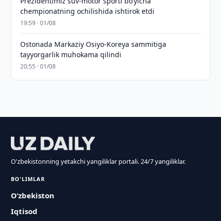
Prezidentimiz suv-motor sporti bo‘yicha
chempionatning ochilishida ishtirok etdi
19:59 · 01/08
Ostonada Markaziy Osiyo-Koreya sammitiga
tayyorgarlik muhokama qilindi
20:55 · 01/08
O'zbekistonning yetakchi yangiliklar portali. 24/7 yangiliklar.
BO'LIMLAR
O‘zbekiston
Iqtisod