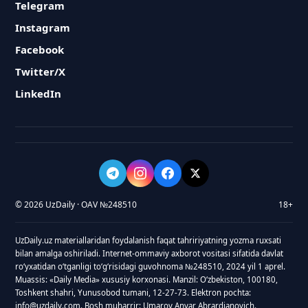
Telegram
Instagram
Facebook
Twitter/X
LinkedIn
© 2026 UzDaily · OAV №248510
18+
UzDaily.uz materiallaridan foydalanish faqat tahririyatning yozma ruxsati
bilan amalga oshiriladi. Internet-ommaviy axborot vositasi sifatida davlat
roʻyxatidan oʻtganligi toʻgʻrisidagi guvohnoma №248510, 2024 yil 1 aprel.
Muassis: «Daily Media» xususiy korxonasi. Manzil: Oʻzbekiston, 100180,
Toshkent shahri, Yunusobod tumani, 12-27-73. Elektron pochta:
info@uzdaily.com. Bosh muharrir: Umarov Anvar Abrardjanovich.