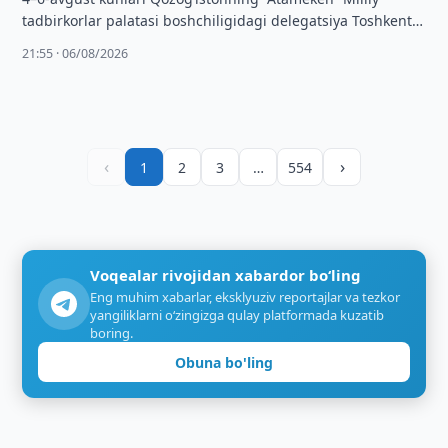
tadbirkorlar palatasi boshchiligidagi delegatsiya Toshkent
shahridagi “TEXNOPARK” MCHJga tashrif buyurdi.
21:55 · 06/08/2026
‹
›
1
2
3
…
554
Voqealar rivojidan xabardor bo‘ling
Eng muhim xabarlar, eksklyuziv reportajlar va tezkor
yangiliklarni o‘zingizga qulay platformada kuzatib
boring.
Obuna bo'ling