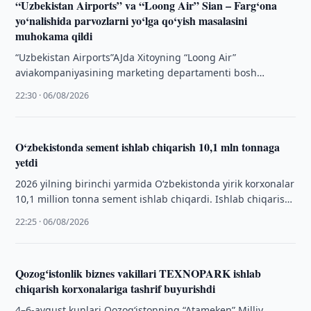
“Uzbekistan Airports” va “Loong Air” Sian – Farg‘ona
yo‘nalishida parvozlarni yo‘lga qo‘yish masalasini
muhokama qildi
“Uzbekistan Airports”AJda Xitoyning “Loong Air”
aviakompaniyasining marketing departamenti bosh
menejeri Syao Vey boshchiligidagi delegatsiya bilan ishchi
22:30 · 06/08/2026
uchrashuv bo‘lib o‘tdi.
O‘zbekistonda sement ishlab chiqarish 10,1 mln tonnaga
yetdi
2026 yilning birinchi yarmida O‘zbekistonda yirik korxonalar
10,1 million tonna sement ishlab chiqardi. Ishlab chiqarish
hajmi o‘tgan yilga nisbatan oshdi.
22:25 · 06/08/2026
Qozogʻistonlik biznes vakillari TEXNOPARK ishlab
chiqarish korxonalariga tashrif buyurishdi
4–6-avgust kunlari Qozogʻistonning “Atameken” Milliy