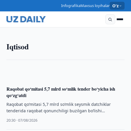
Infografika
Maxsus loyihalar
O'z
IQTISOD
Iqtisod
Oʻzbekiston va JICA erkin iqtisodiy zonalarni
rivojlantirish boʻyicha hamkorlikni kengaytirmoqda
21:20 · 07/08/2026
Raqobat qo‘mitasi 5,7 mlrd so‘mlik tender bo‘yicha ish
qo‘zg‘atdi
Raqobat qo‘mitasi 5,7 mlrd so‘mlik seysmik datchiklar
tenderida raqobat qonunchiligi buzilgan bo‘lishi
mumkinligi yuzasidan ish qo‘zg‘atdi.
20:30 · 07/08/2026