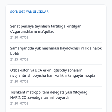
SO'NGGI YANGILIKLAR
Senat pensiya tayinlash tartibiga kiritilgan
o'zgartirishlarni ma'qulladi
21:30 · 07/08
Samarqandda yuk mashinasi haydovchisi YTHda halok
bo‘ldi
21:25 · 07/08
Oʻzbekiston va JICA erkin iqtisodiy zonalarni
rivojlantirish boʻyicha hamkorlikni kengaytirmoqda
21:20 · 07/08
Toshkent metropoliteni delegatsiyasi Xitoydagi
NARINCO zavodiga tashrif buyurdi
21:20 · 07/08