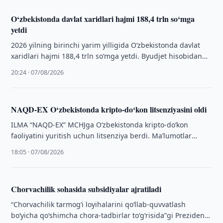
O‘zbekistonda davlat xaridlari hajmi 188,4 trln so‘mga
yetdi
2026 yilning birinchi yarim yilligida O‘zbekistonda davlat
xaridlari hajmi 188,4 trln so‘mga yetdi. Byudjet hisobidan
7,2 trln so‘m tejab qolindi.
20:24 · 07/08/2026
NAQD-EX O‘zbekistonda kripto-do‘kon litsenziyasini oldi
ILMA “NAQD-EX” MCHJga O‘zbekistonda kripto-do‘kon
faoliyatini yuritish uchun litsenziya berdi. Maʼlumotlar
elektron litsenziyalar reyestriga kiritildi.
18:05 · 07/08/2026
Chorvachilik sohasida subsidiyalar ajratiladi
“Chorvachilik tarmog‘i loyihalarini qo‘llab-quvvatlash
bo‘yicha qo‘shimcha chora-tadbirlar to‘g‘risida”gi Prezident