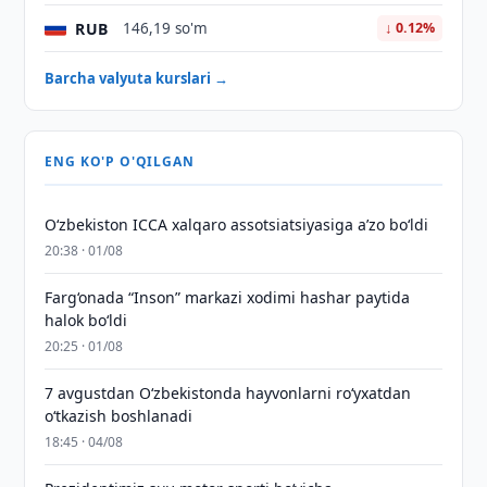
RUB
146,19 so'm
↓ 0.12%
Barcha valyuta kurslari →
ENG KO'P O'QILGAN
O‘zbekiston ICCA xalqaro assotsiatsiyasiga aʼzo bo‘ldi
20:38 · 01/08
Farg‘onada “Inson” markazi xodimi hashar paytida
halok bo‘ldi
20:25 · 01/08
7 avgustdan O‘zbekistonda hayvonlarni ro‘yxatdan
o‘tkazish boshlanadi
18:45 · 04/08