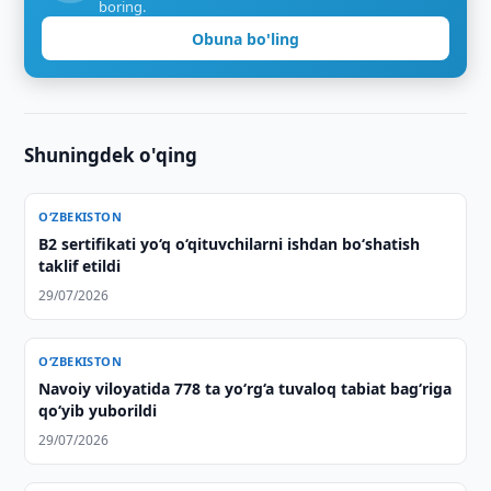
boring.
Obuna bo'ling
Shuningdek o'qing
O‘ZBEKISTON
B2 sertifikati yo‘q o‘qituvchilarni ishdan bo‘shatish
taklif etildi
29/07/2026
O‘ZBEKISTON
Navoiy viloyatida 778 ta yo‘rg‘a tuvaloq tabiat bag‘riga
qo‘yib yuborildi
29/07/2026