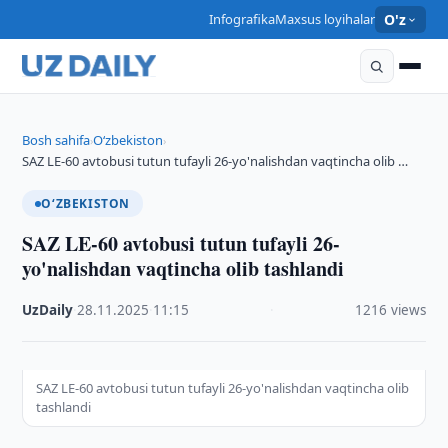
Infografika
Maxsus loyihalar
O'z
Bosh sahifa
O‘zbekiston
›
›
SAZ LE-60 avtobusi tutun tufayli 26-yo'nalishdan vaqtincha olib …
O‘ZBEKISTON
SAZ LE-60 avtobusi tutun tufayli 26-
yo'nalishdan vaqtincha olib tashlandi
UzDaily
·
28.11.2025
·
11:15
·
1216 views
SAZ LE-60 avtobusi tutun tufayli 26-yo'nalishdan vaqtincha olib
tashlandi