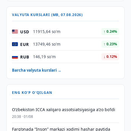
VALYUTA KURSLARI (MB, 07.08.2026)
USD
11915,64 so'm
↑ 0.24%
EUR
13749,46 so'm
↑ 0.23%
RUB
146,19 so'm
↓ 0.12%
Barcha valyuta kurslari →
ENG KO'P O'QILGAN
O‘zbekiston ICCA xalqaro assotsiatsiyasiga aʼzo bo‘ldi
20:38 · 01/08
Farg‘onada “Inson” markazi xodimi hashar paytida