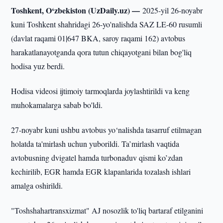
Toshkent, O‘zbekiston (UzDaily.uz) —
2025-yil 26-noyabr
kuni Toshkent shahridagi 26-yo'nalishda SAZ LE-60 rusumli
(davlat raqami 01|647 BKA, saroy raqami 162) avtobus
harakatlanayotganda qora tutun chiqayotgani bilan bog'liq
hodisa yuz berdi.
Hodisa videosi ijtimoiy tarmoqlarda joylashtirildi va keng
muhokamalarga sabab bo'ldi.
27-noyabr kuni ushbu avtobus yo‘nalishda tasarruf etilmagan
holatda ta'mirlash uchun yuborildi. Ta’mirlash vaqtida
avtobusning dvigatel hamda turbonaduv qismi ko’zdan
kechirilib, EGR hamda EGR klapanlarida tozalash ishlari
amalga oshirildi.
"Toshshahartransxizmat" AJ nosozlik to'liq bartaraf etilganini