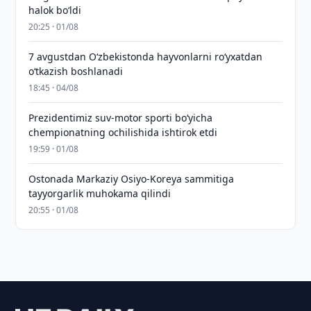
halok bo‘ldi
20:25 · 01/08
7 avgustdan O‘zbekistonda hayvonlarni ro‘yxatdan
o‘tkazish boshlanadi
18:45 · 04/08
Prezidentimiz suv-motor sporti bo‘yicha
chempionatning ochilishida ishtirok etdi
19:59 · 01/08
Ostonada Markaziy Osiyo-Koreya sammitiga
tayyorgarlik muhokama qilindi
20:55 · 01/08