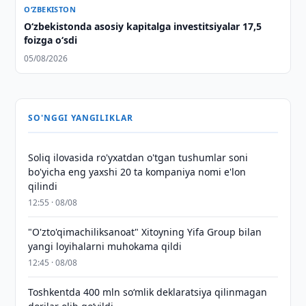
O‘ZBEKISTON
O‘zbekistonda asosiy kapitalga investitsiyalar 17,5
foizga o‘sdi
05/08/2026
SO'NGGI YANGILIKLAR
Soliq ilovasida ro'yxatdan o'tgan tushumlar soni
bo'yicha eng yaxshi 20 ta kompaniya nomi e'lon
qilindi
12:55 · 08/08
"O'zto'qimachiliksanoat" Xitoyning Yifa Group bilan
yangi loyihalarni muhokama qildi
12:45 · 08/08
Toshkentda 400 mln so‘mlik deklaratsiya qilinmagan