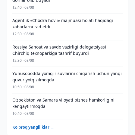
dorilar olib qo‘yildi
12:40 · 08/08
Agentlik «Chodra hovli» majmuasi holati haqidagi
xabarlarni rad etdi
12:30 · 08/08
Rossiya Sanoat va savdo vazirligi delegatsiyasi
Chirchiq texnoparkiga tashrif buyurdi
12:30 · 08/08
Yunusobodda yomg‘ir suvlarini chiqarish uchun yangi
quvur yotqizilmoqda
10:50 · 08/08
Oʻzbekiston va Samara viloyati biznes hamkorligini
kengaytirmoqda
10:40 · 08/08
Ko'proq yangiliklar →