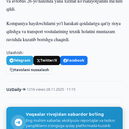
va avtobus 26-yo'nalishda yana xizmat ko'rsatayotganini ma'lum
qildi.
Kompaniya haydovchilarni yo'l harakati qoidalariga qat'iy rioya
qilishga va transport vositalarining texnik holatini muntazam
ravishda kuzatib borishga chaqirdi.
Ulashish:
Telegram
Twitter/X
Facebook
Havolani nusxalash
UzDaily
·
👁 1216 views
·
28.11.2025 · 11:15
Voqealar rivojidan xabardor bo‘ling
Eng muhim xabarlar, eksklyuziv reportajlar va tezkor
yangiliklarni o‘zingizga qulay platformada kuzatib