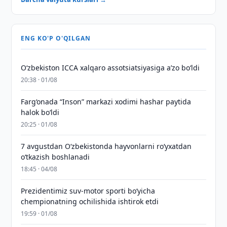
ENG KO'P O'QILGAN
O‘zbekiston ICCA xalqaro assotsiatsiyasiga aʼzo bo‘ldi
20:38 · 01/08
Farg‘onada “Inson” markazi xodimi hashar paytida
halok bo‘ldi
20:25 · 01/08
7 avgustdan O‘zbekistonda hayvonlarni ro‘yxatdan
o‘tkazish boshlanadi
18:45 · 04/08
Prezidentimiz suv-motor sporti bo‘yicha
chempionatning ochilishida ishtirok etdi
19:59 · 01/08