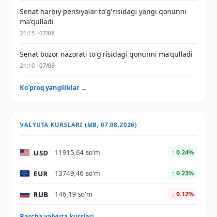
Senat harbiy pensiyalar to'g'risidagi yangi qonunni
ma'qulladi
21:15 · 07/08
Senat bozor nazorati to'g'risidagi qonunni ma'qulladi
21:10 · 07/08
Ko'proq yangiliklar →
VALYUTA KURSLARI (MB, 07.08.2026)
USD
11915,64 so'm
↑ 0.24%
EUR
13749,46 so'm
↑ 0.23%
RUB
146,19 so'm
↓ 0.12%
Barcha valyuta kurslari →