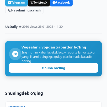
Telegram
Twitter/X
Facebook
Havolani nusxalash
UzDaily
·
👁 2980 views
·
25.01.2025 · 11:30
Voqealar rivojidan xabardor bo‘ling
Eng muhim xabarlar, eksklyuziv reportajlar va tezkor
yangiliklarni o‘zingizga qulay platformada kuzatib
boring.
Obuna bo'ling
Shuningdek o'qing
MADANIYAT