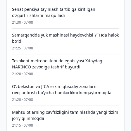
Senat pensiya tayinlash tartibiga kiritilgan
o'zgartirishlarni ma'qulladi
21:30 · 07/08
Samarqandda yuk mashinasi haydovchisi YTHda halok
bo‘ldi
21:25 · 07/08
Toshkent metropoliteni delegatsiyasi Xitoydagi
NARINCO zavodiga tashrif buyurdi
21:20 · 07/08
Oʻzbekiston va JICA erkin iqtisodiy zonalarni
rivojlantirish boʻyicha hamkorlikni kengaytirmoqda
21:20 · 07/08
Mahsulotlarning xavfsizligini taʼminlashda yangi tizim
joriy qilinmoqda
21:15 · 07/08