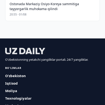
Ostonada Markaziy Osiyo-Koreya sammitiga
tayyorgarlik muhokama qilindi
20:55 · 01/08
O'zbekistonning yetakchi yangiliklar portali. 24/7 yangiliklar.
BO'LIMLAR
O‘zbekiston
Iqtisod
Moliya
Texnologiyalar