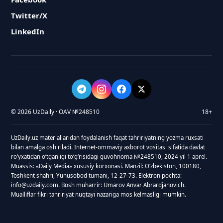
Twitter/X
LinkedIn
© 2026 UzDaily · OAV №248510
18+
UzDaily.uz materiallaridan foydalanish faqat tahririyatning yozma ruxsati
bilan amalga oshiriladi. Internet-ommaviy axborot vositasi sifatida davlat
roʻyxatidan oʻtganligi toʻgʻrisidagi guvohnoma №248510, 2024 yil 1 aprel.
Muassis: «Daily Media» xususiy korxonasi. Manzil: Oʻzbekiston, 100180,
Toshkent shahri, Yunusobod tumani, 12-27-73. Elektron pochta:
info@uzdaily.com. Bosh muharrir: Umarov Anvar Abrardjanovich.
Mualliflar fikri tahririyat nuqtayi nazariga mos kelmasligi mumkin.