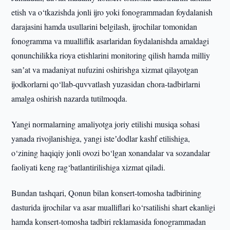
etish va o‘tkazishda jonli ijro yoki fonogrammadan foydalanish
darajasini hamda usullarini belgilash, ijrochilar tomonidan
fonogramma va mualliflik asarlaridan foydalanishda amaldagi
qonunchilikka rioya etishlarini monitoring qilish hamda milliy
sanʼat va madaniyat nufuzini oshirishga xizmat qilayotgan
ijodkorlarni qo‘llab-quvvatlash yuzasidan chora-tadbirlarni
amalga oshirish nazarda tutilmoqda.
Yangi normalarning amaliyotga joriy etilishi musiqa sohasi
yanada rivojlanishiga, yangi isteʼdodlar kashf etilishiga,
o‘zining haqiqiy jonli ovozi bo‘lgan xonandalar va sozandalar
faoliyati keng rag‘batlantirilishiga xizmat qiladi.
Bundan tashqari, Qonun bilan konsert-tomosha tadbirining
dasturida ijrochilar va asar mualliflari ko‘rsatilishi shart ekanligi
hamda konsert-tomosha tadbiri reklamasida fonogrammadan