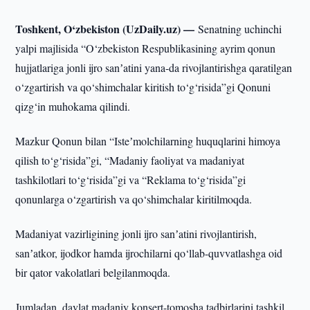
Toshkent, O‘zbekiston (UzDaily.uz) —
Senatning uchinchi
yalpi majlisida “O‘zbekiston Respublikasining ayrim qonun
hujjatlariga jonli ijro sanʼatini yana-da rivojlantirishga qaratilgan
o‘zgartirish va qo‘shimchalar kiritish to‘g‘risida”gi Qonuni
qizg‘in muhokama qilindi.
Mazkur Qonun bilan “Isteʼmolchilarning huquqlarini himoya
qilish to‘g‘risida”gi, “Madaniy faoliyat va madaniyat
tashkilotlari to‘g‘risida”gi va “Reklama to‘g‘risida”gi
qonunlarga o‘zgartirish va qo‘shimchalar kiritilmoqda.
Madaniyat vazirligining jonli ijro sanʼatini rivojlantirish,
sanʼatkor, ijodkor hamda ijrochilarni qo‘llab-quvvatlashga oid
bir qator vakolatlari belgilanmoqda.
Jumladan, davlat madaniy konsert-tomosha tadbirlarini tashkil