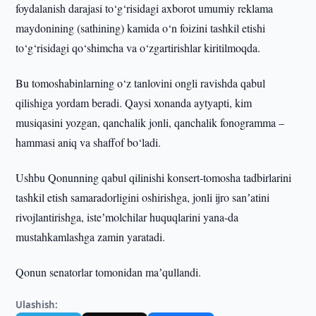
foydalanish darajasi to‘g‘risidagi axborot umumiy reklama
maydonining (sathining) kamida o‘n foizini tashkil etishi
to‘g‘risidagi qo‘shimcha va o‘zgartirishlar kiritilmoqda.
Bu tomoshabinlarning o‘z tanlovini ongli ravishda qabul
qilishiga yordam beradi. Qaysi xonanda aytyapti, kim
musiqasini yozgan, qanchalik jonli, qanchalik fonogramma –
hammasi aniq va shaffof bo‘ladi.
Ushbu Qonunning qabul qilinishi konsert-tomosha tadbirlarini
tashkil etish samaradorligini oshirishga, jonli ijro sanʼatini
rivojlantirishga, isteʼmolchilar huquqlarini yana-da
mustahkamlashga zamin yaratadi.
Qonun senatorlar tomonidan maʼqullandi.
Ulashish: