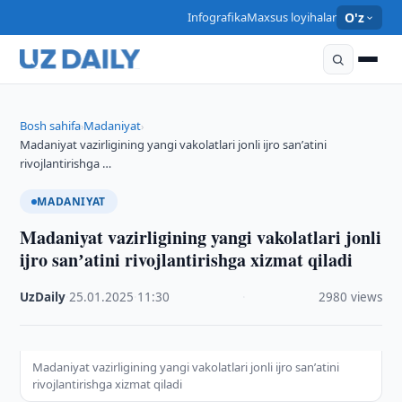
Infografika
Maxsus loyihalar
O'z
Bosh sahifa
Madaniyat
›
›
Madaniyat vazirligining yangi vakolatlari jonli ijro sanʼatini
rivojlantirishga …
MADANIYAT
Madaniyat vazirligining yangi vakolatlari jonli
ijro sanʼatini rivojlantirishga xizmat qiladi
UzDaily
·
25.01.2025
·
11:30
·
2980 views
Madaniyat vazirligining yangi vakolatlari jonli ijro sanʼatini
rivojlantirishga xizmat qiladi