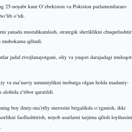
ng 25-noyabr kuni O‘zbekiston va Pokiston parlamentlararo
o‘lib o‘tdi.
rni yanada mustahkamlash, strategik sheriklikni chuqurlashtir
ha muhokama qilindi.
lar jadal rivojlanayotgani, oliy va yuqori darajadagi muloqot
ixiy va ma’naviy umumiylikni inobatga olgan holda madaniy-
 alohida e’tibor qaratildi.
g boy ilmiy-ma’rifiy merosini birgalikda o‘rganish, ikki
likni faollashtirish, noyob asarlarni tarjima qilish loyihasin
.