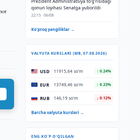
Prezident Administratsiya to'g'risidagi
qonun loyihasi Senatga yuborildi
hor
22:15 · 06/08
Ko'proq yangiliklar →
VALYUTA KURSLARI (MB, 07.08.2026)
USD
11915,64 so'm
↑ 0.24%
EUR
13749,46 so'm
↑ 0.23%
RUB
146,19 so'm
↓ 0.12%
Barcha valyuta kurslari →
ENG KO'P O'QILGAN