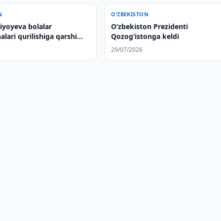
N
O‘ZBEKISTON
iyoyeva bolalar
Oʻzbekiston Prezidenti
ari qurilishiga qarshi
Qozogʻistonga keldi
29/07/2026