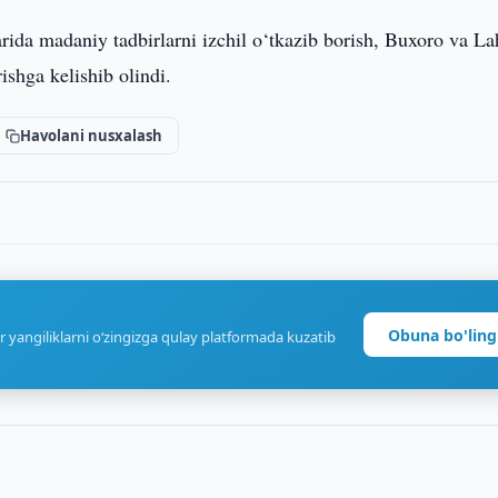
ida madaniy tadbirlarni izchil o‘tkazib borish, Buxoro va La
rishga kelishib olindi.
Havolani nusxalash
Obuna bo'ling
r yangiliklarni o‘zingizga qulay platformada kuzatib