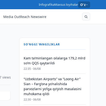
Infografika
Maxsus loyihalar
O'z
Media OutReach Newswire
SO'NGGI YANGILIKLAR
Kam taʼminlangan oilalarga 179,2 mlrd
so‘m QQS qaytarildi
22:35 · 06/08
7 views
“Uzbekistan Airports” va “Loong Air”
Sian – Farg‘ona yo‘nalishida
parvozlarni yo‘lga qo‘yish masalasini
muhokama qildi
22:30 · 06/08