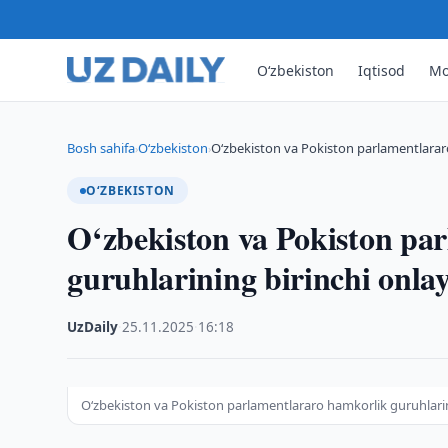
O‘zbekiston
Iqtisod
Mo
Bosh sahifa
O‘zbekiston
O‘zbekiston va Pokiston parlamentlarar
›
›
O‘ZBEKISTON
O‘zbekiston va Pokiston pa
guruhlarining birinchi onlay
UzDaily
·
25.11.2025
·
16:18
O‘zbekiston va Pokiston parlamentlararo hamkorlik guruhlarini