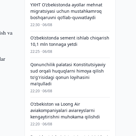
YXHT O‘zbekistonda ayollar mehnat
migratsiyasi uchun mustahkamroq
boshqaruvni qo‘llab-quvvatlaydi
22:30 · 06/08
ish va
O‘zbekistonda sement ishlab chiqarish
10,1 mln tonnaga yetdi
22:25 · 06/08
lar
Qonunchilik palatasi Konstitutsiyaviy
sud orqali huquqlarni himoya qilish
to'g'risidagi qonun loyihasini
ma'qulladi
22:20 · 06/08
Oʻzbekiston va Loong Air
aviakompaniyalari aviareyslarni
kengaytirishni muhokama qilishdi
i
22:20 · 06/08