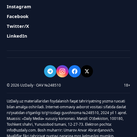
Instagram
Facebook
Twitter/X
LinkedIn
© 2026 UzDaily · OAV №248510
18+
UzDaily.uz materiallaridan foydalanish faqat tahririyatning yozma ruxsati
bilan amalga oshiriladi. Internet-ommaviy axborot vositasi sifatida davlat
roʻyxatidan oʻtganligi toʻgʻrisidagi guvohnoma №248510, 2024 yil 1 aprel.
Muassis: «Daily Media» xususiy korxonasi. Manzil: Oʻzbekiston, 100180,
Toshkent shahri, Yunusobod tumani, 12-27-73. Elektron pochta:
info@uzdaily.com. Bosh muharrir: Umarov Anvar Abrardjanovich.
Mualliflar fikri tahririyat nuqtayi nazariga mos kelmasligi mumkin.