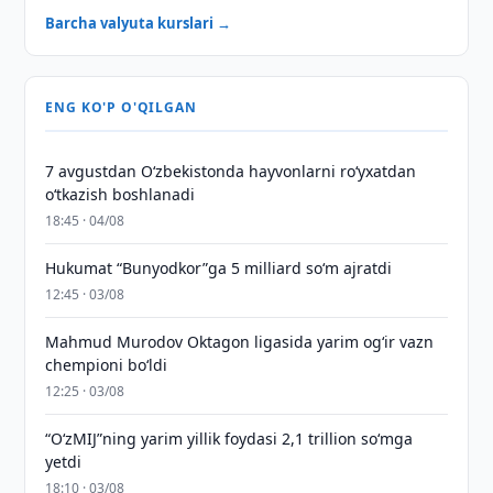
Barcha valyuta kurslari →
ENG KO'P O'QILGAN
7 avgustdan O‘zbekistonda hayvonlarni ro‘yxatdan
o‘tkazish boshlanadi
18:45 · 04/08
Hukumat “Bunyodkor”ga 5 milliard so‘m ajratdi
12:45 · 03/08
Mahmud Murodov Oktagon ligasida yarim og‘ir vazn
chempioni bo‘ldi
12:25 · 03/08
“O‘zMIJ”ning yarim yillik foydasi 2,1 trillion so‘mga
yetdi
18:10 · 03/08