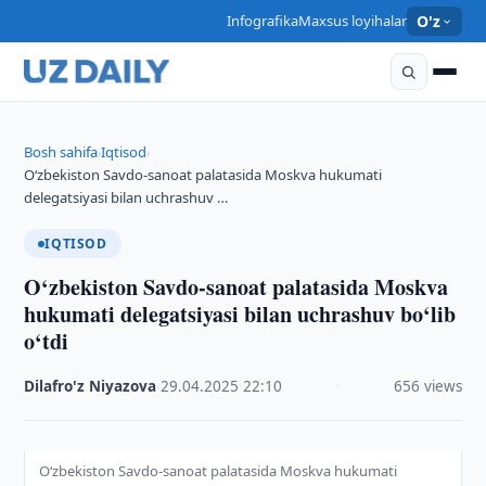
Infografika
Maxsus loyihalar
O'z
Bosh sahifa
Iqtisod
›
›
O‘zbekiston Savdo-sanoat palatasida Moskva hukumati
delegatsiyasi bilan uchrashuv …
IQTISOD
O‘zbekiston Savdo-sanoat palatasida Moskva
hukumati delegatsiyasi bilan uchrashuv bo‘lib
o‘tdi
Dilafro'z Niyazova
·
29.04.2025
·
22:10
·
656 views
O‘zbekiston Savdo-sanoat palatasida Moskva hukumati