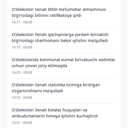
Oʻzbekiston Senati MDH maʼlumotlar almashinuvi
toʻgʻrisidagi bitimni ratifikatsiya qildi
16:11 · 09/08
Oʻzbekiston Senati qochqinlarga yordam koʻrsatish
toʻgʻrisidagi shartnomani bekor qilishni maʼqulladi
16:10 · 09/08
Oʻzbekistonda kommunal xizmat koʻrsatuvchi xodimlar
uchun unvon joriy etilmoqda
16:05 · 09/08
Oʻzbekiston Senati statistika tizimiga kiritilgan
oʻzgartirishlarni maʼqulladi
16:03 · 09/08
Oʻzbekiston Senati bolalar huquqlari va
ombudsmanlarni himoya qilishni kuchaytirdi
16:01 · 09/08