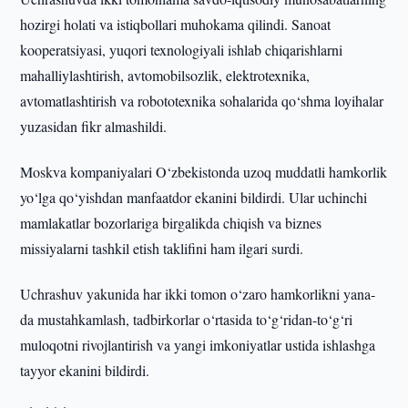
hozirgi holati va istiqbollari muhokama qilindi. Sanoat
kooperatsiyasi, yuqori texnologiyali ishlab chiqarishlarni
mahalliylashtirish, avtomobilsozlik, elektrotexnika,
avtomatlashtirish va robototexnika sohalarida qo‘shma loyihalar
yuzasidan fikr almashildi.
Moskva kompaniyalari O‘zbekistonda uzoq muddatli hamkorlik
yo‘lga qo‘yishdan manfaatdor ekanini bildirdi. Ular uchinchi
mamlakatlar bozorlariga birgalikda chiqish va biznes
missiyalarni tashkil etish taklifini ham ilgari surdi.
Uchrashuv yakunida har ikki tomon o‘zaro hamkorlikni yana-
da mustahkamlash, tadbirkorlar o‘rtasida to‘g‘ridan-to‘g‘ri
muloqotni rivojlantirish va yangi imkoniyatlar ustida ishlashga
tayyor ekanini bildirdi.