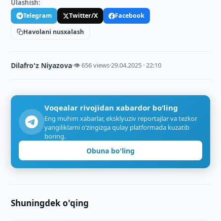
Ulashish:
Telegram
Twitter/X
Facebook
Havolani nusxalash
Dilafro'z Niyazova
·
👁 656 views
·
29.04.2025 · 22:10
Voqealar rivojidan xabardor bo‘ling
Eng muhim xabarlar, eksklyuziv reportajlar va tezkor
yangiliklarni o‘zingizga qulay platformada kuzatib
boring.
Obuna bo'ling
Shuningdek o'qing