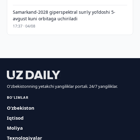
Samarkand-2028 giperspektral sun’iy yo‘ldoshi 5-
avgust kuni orbitaga uchiriladi
17:37 · 04/08
O'zbekistonning yetakchi yangiliklar portali. 24/7 yangiliklar.
BO'LIMLAR
O‘zbekiston
Iqtisod
Moliya
Texnologiyalar