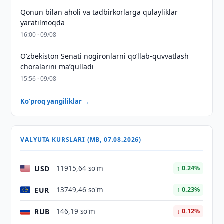
Qonun bilan aholi va tadbirkorlarga qulayliklar
yaratilmoqda
16:00 · 09/08
Oʻzbekiston Senati nogironlarni qoʻllab-quvvatlash
choralarini maʼqulladi
15:56 · 09/08
Ko'proq yangiliklar →
VALYUTA KURSLARI (MB, 07.08.2026)
USD
11915,64 so'm
↑ 0.24%
EUR
13749,46 so'm
↑ 0.23%
RUB
146,19 so'm
↓ 0.12%