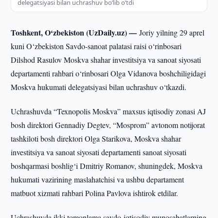
delegatsiyasi bilan uchrashuv bo‘lib o‘tdi
Toshkent, O‘zbekiston (UzDaily.uz) —
Joriy yilning 29 aprel
kuni O‘zbekiston Savdo-sanoat palatasi raisi o‘rinbosari
Dilshod Rasulov Moskva shahar investitsiya va sanoat siyosati
departamenti rahbari o‘rinbosari Olga Vidanova boshchiligidagi
Moskva hukumati delegatsiyasi bilan uchrashuv o‘tkazdi.
Uchrashuvda “Texnopolis Moskva” maxsus iqtisodiy zonasi AJ
bosh direktori Gennadiy Degtev, “Mosprom” avtonom notijorat
tashkiloti bosh direktori Olga Starikova, Moskva shahar
investitsiya va sanoat siyosati departamenti sanoat siyosati
boshqarmasi boshlig‘i Dmitriy Romanov, shuningdek, Moskva
hukumati vazirining maslahatchisi va ushbu departament
matbuot xizmati rahbari Polina Pavlova ishtirok etdilar.
Uchrashuvda ikki tomonlama savdo-iqtisodiy munosabatlarning