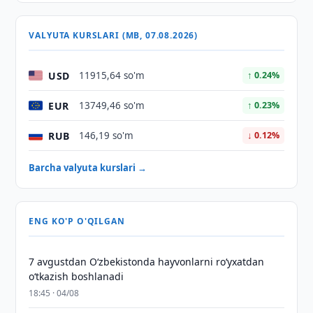
VALYUTA KURSLARI (MB, 07.08.2026)
USD
11915,64 so'm
↑ 0.24%
EUR
13749,46 so'm
↑ 0.23%
RUB
146,19 so'm
↓ 0.12%
Barcha valyuta kurslari →
ENG KO'P O'QILGAN
7 avgustdan O‘zbekistonda hayvonlarni ro‘yxatdan
o‘tkazish boshlanadi
18:45 · 04/08