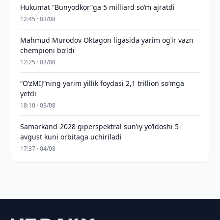
Hukumat “Bunyodkor”ga 5 milliard so‘m ajratdi
12:45 · 03/08
Mahmud Murodov Oktagon ligasida yarim og‘ir vazn
chempioni bo‘ldi
12:25 · 03/08
“O‘zMIJ”ning yarim yillik foydasi 2,1 trillion so‘mga
yetdi
18:10 · 03/08
Samarkand-2028 giperspektral sun’iy yo‘ldoshi 5-
avgust kuni orbitaga uchiriladi
17:37 · 04/08