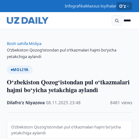
Infografika
Maxsus loyihalar
O'z
Bosh sahifa
Moliya
›
›
O‘zbekiston Qozog‘istondan pul o‘tkazmalari hajmi bo‘yicha
yetakchiga aylandi
MOLIYA
O‘zbekiston Qozog‘istondan pul o‘tkazmalari
hajmi bo‘yicha yetakchiga aylandi
Dilafro'z Niyazova
·
08.11.2025
·
23:48
·
8481 views
O‘zbekiston Qozog‘istondan pul o‘tkazmalari hajmi bo‘yicha
yetakchiga aylandi