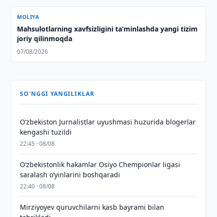
MOLIYA
Mahsulotlarning xavfsizligini taʼminlashda yangi tizim
joriy qilinmoqda
07/08/2026
SO'NGGI YANGILIKLAR
O‘zbekiston Jurnalistlar uyushmasi huzurida blogerlar
kengashi tuzildi
22:45 · 08/08
O‘zbekistonlik hakamlar Osiyo Chempionlar ligasi
saralash o‘yinlarini boshqaradi
22:40 · 08/08
Mirziyoyev quruvchilarni kasb bayrami bilan