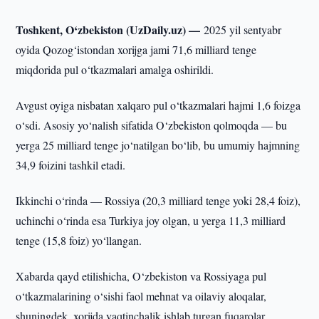
Toshkent, O‘zbekiston (UzDaily.uz) —
2025 yil sentyabr
oyida Qozog‘istondan xorijga jami 71,6 milliard tenge
miqdorida pul o‘tkazmalari amalga oshirildi.
Avgust oyiga nisbatan xalqaro pul o‘tkazmalari hajmi 1,6 foizga
o‘sdi. Asosiy yo‘nalish sifatida O‘zbekiston qolmoqda — bu
yerga 25 milliard tenge jo‘natilgan bo‘lib, bu umumiy hajmning
34,9 foizini tashkil etadi.
Ikkinchi o‘rinda — Rossiya (20,3 milliard tenge yoki 28,4 foiz),
uchinchi o‘rinda esa Turkiya joy olgan, u yerga 11,3 milliard
tenge (15,8 foiz) yo‘llangan.
Xabarda qayd etilishicha, O‘zbekiston va Rossiyaga pul
o‘tkazmalarining o‘sishi faol mehnat va oilaviy aloqalar,
shuningdek, xorijda vaqtinchalik ishlab turgan fuqarolar