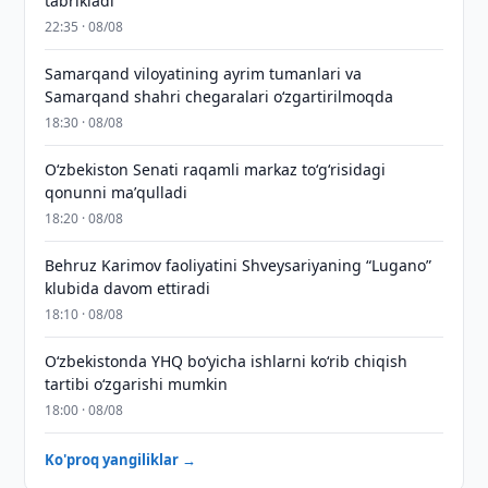
tabrikladi
22:35 · 08/08
Samarqand viloyatining ayrim tumanlari va
Samarqand shahri chegaralari oʻzgartirilmoqda
18:30 · 08/08
Oʻzbekiston Senati raqamli markaz toʻgʻrisidagi
qonunni maʼqulladi
18:20 · 08/08
Behruz Karimov faoliyatini Shveysariyaning “Lugano”
klubida davom ettiradi
18:10 · 08/08
O‘zbekistonda YHQ bo‘yicha ishlarni ko‘rib chiqish
tartibi o‘zgarishi mumkin
18:00 · 08/08
Ko'proq yangiliklar →