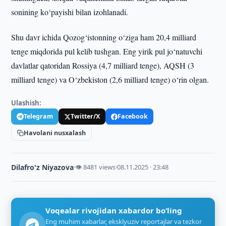
sonining ko‘payishi bilan izohlanadi.
Shu davr ichida Qozog‘istonning o‘ziga ham 20,4 milliard
tenge miqdorida pul kelib tushgan. Eng yirik pul jo‘natuvchi
davlatlar qatoridan Rossiya (4,7 milliard tenge), AQSH (3
milliard tenge) va O‘zbekiston (2,6 milliard tenge) o‘rin olgan.
Ulashish:
Telegram
Twitter/X
Facebook
Havolani nusxalash
Dilafro'z Niyazova
·
👁 8481 views
·
08.11.2025 · 23:48
Voqealar rivojidan xabardor bo‘ling
Eng muhim xabarlar, eksklyuziv reportajlar va tezkor