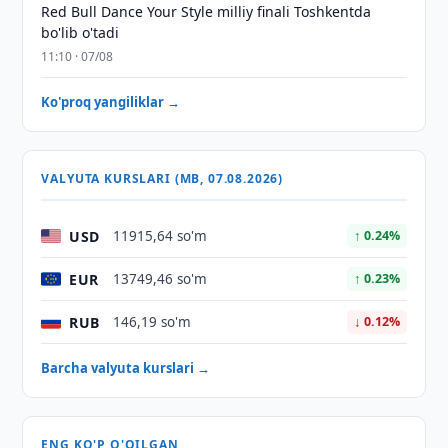
Red Bull Dance Your Style milliy finali Toshkentda
bo'lib o'tadi
11:10 · 07/08
Ko'proq yangiliklar →
VALYUTA KURSLARI (MB, 07.08.2026)
USD
11915,64 so'm
↑ 0.24%
EUR
13749,46 so'm
↑ 0.23%
RUB
146,19 so'm
↓ 0.12%
Barcha valyuta kurslari →
ENG KO'P O'QILGAN