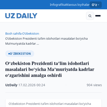
Infografika
Maxsus loyihalar
O'z
Bosh sahifa
O‘zbekiston
›
›
O‘zbekiston Prezidenti taʼlim islohotlari masalalari bo‘yicha
Maʼmuriyatda kadrlar …
O‘ZBEKISTON
O‘zbekiston Prezidenti taʼlim islohotlari
masalalari bo‘yicha Maʼmuriyatda kadrlar
o‘zgarishini amalga oshirdi
UzDaily
·
17.02.2026
·
00:24
·
904 views
O‘zbekiston Prezidenti taʼlim islohotlari masalalari bo‘yicha