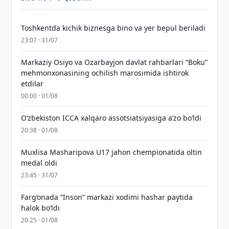
Toshkentda kichik biznesga bino va yer bepul beriladi
23:07 · 31/07
Markaziy Osiyo va Ozarbayjon davlat rahbarlari “Boku”
mehmonxonasining ochilish marosimida ishtirok
etdilar
00:00 · 01/08
O‘zbekiston ICCA xalqaro assotsiatsiyasiga aʼzo bo‘ldi
20:38 · 01/08
Muxlisa Masharipova U17 jahon chempionatida oltin
medal oldi
23:45 · 31/07
Farg‘onada “Inson” markazi xodimi hashar paytida
halok bo‘ldi
20:25 · 01/08