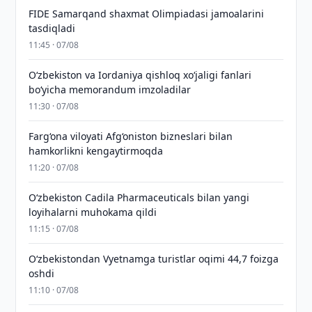
FIDE Samarqand shaxmat Olimpiadasi jamoalarini
tasdiqladi
11:45 · 07/08
Oʻzbekiston va Iordaniya qishloq xoʻjaligi fanlari
boʻyicha memorandum imzoladilar
11:30 · 07/08
Farg‘ona viloyati Afg‘oniston bizneslari bilan
hamkorlikni kengaytirmoqda
11:20 · 07/08
Oʻzbekiston Cadila Pharmaceuticals bilan yangi
loyihalarni muhokama qildi
11:15 · 07/08
O‘zbekistondan Vyetnamga turistlar oqimi 44,7 foizga
oshdi
11:10 · 07/08