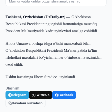
Maʼmuriyatda kadrlar o‘zgarishini amalga oshirdi
Toshkent, O‘zbekiston (UzDaily.uz) —
O‘zbekiston
Respublikasi Prezidentining tegishli farmonlariga muvofiq
Prezident Maʼmuriyatida kadr tayinlovlari amalga oshirildi.
Hilola Umarova boshqa ishga o‘tishi munosabati bilan
O‘zbekiston Respublikasi Prezidenti Maʼmuriyatida taʼlim
islohotlari masalalari bo‘yicha rahbar o‘rinbosari lavozimidan
ozod etildi.
Ushbu lavozimga Ilhom Siradjeo‘ tayinlandi.
Ulashish:
Telegram
Twitter/X
Facebook
Havolani nusxalash