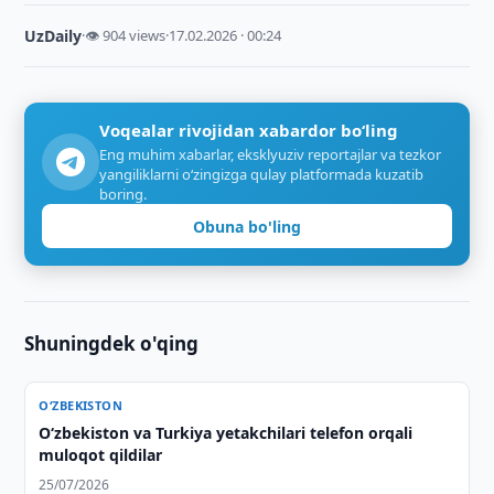
UzDaily
·
👁 904 views
·
17.02.2026 · 00:24
Voqealar rivojidan xabardor bo‘ling
Eng muhim xabarlar, eksklyuziv reportajlar va tezkor
yangiliklarni o‘zingizga qulay platformada kuzatib
boring.
Obuna bo'ling
Shuningdek o'qing
O‘ZBEKISTON
Oʻzbekiston va Turkiya yetakchilari telefon orqali
muloqot qildilar
25/07/2026