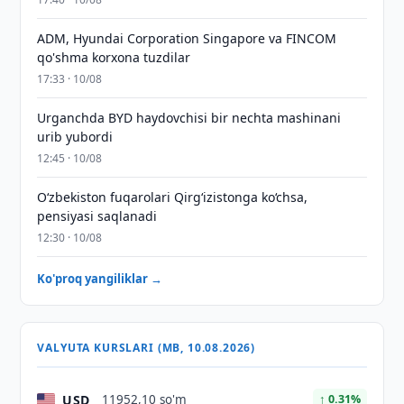
ADM, Hyundai Corporation Singapore va FINCOM
qo'shma korxona tuzdilar
17:33 · 10/08
Urganchda BYD haydovchisi bir nechta mashinani
urib yubordi
12:45 · 10/08
O‘zbekiston fuqarolari Qirg‘izistonga ko‘chsa,
pensiyasi saqlanadi
12:30 · 10/08
Ko'proq yangiliklar →
VALYUTA KURSLARI (MB, 10.08.2026)
USD
11952,10 so'm
↑ 0.31%