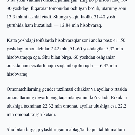
30 yoshdagi fuqarolar tomonidan ochilgan bo‘lib, ularning soni
13,3 mlnni tashkil etadi. Shunga yaqin faollik 31-40 yosh
guruhida ham kuzatiladi — 12,84 mln hisobvaraq.
Katta yoshdagi toifalarda hisobvaraqlar soni ancha past: 41–50
yoshdagi omonatchilar 7,42 mln, 51–60 yoshdagilar 5,32 mln
hisobvaraqqa ega. Shu bilan birga, 60 yoshdan oshganlar
orasida ham sezilarli hajm saqlanib qolmoqda — 6,32 mln
hisobvaraq.
Omonatchilarning gender tuzilmasi erkaklar va ayollar o‘rtasida
omonatlarning deyarli teng taqsimlanganini ko‘rsatadi. Erkaklar
ulushiga taxminan 22,32 mln omonat, ayollar ulushiga esa 22,2
mln omonat to‘g‘ri keladi.
Shu bilan birga, joylashtirilgan mablag‘lar hajmi tahlili ma’lum