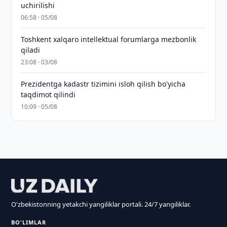
uchirilishi
06:58 · 05/08
Toshkent xalqaro intellektual forumlarga mezbonlik
qiladi
23:08 · 03/08
Prezidentga kadastr tizimini isloh qilish bo'yicha
taqdimot qilindi
10:09 · 05/08
O'zbekistonning yetakchi yangiliklar portali. 24/7 yangiliklar.
BO'LIMLAR