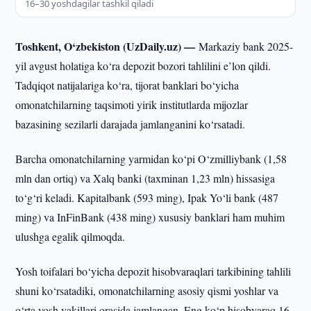
16–30 yoshdagilar tashkil qiladi
Toshkent, O‘zbekiston (UzDaily.uz) —
Markaziy bank 2025-
yil avgust holatiga ko‘ra depozit bozori tahlilini e’lon qildi.
Tadqiqot natijalariga ko‘ra, tijorat banklari bo‘yicha
omonatchilarning taqsimoti yirik institutlarda mijozlar
bazasining sezilarli darajada jamlanganini ko‘rsatadi.
Barcha omonatchilarning yarmidan ko‘pi O‘zmilliybank (1,58
mln dan ortiq) va Xalq banki (taxminan 1,23 mln) hissasiga
to‘g‘ri keladi. Kapitalbank (593 ming), Ipak Yo‘li bank (487
ming) va InFinBank (438 ming) xususiy banklari ham muhim
ulushga egalik qilmoqda.
Yosh toifalari bo‘yicha depozit hisobvaraqlari tarkibining tahlili
shuni ko‘rsatadiki, omonatchilarning asosiy qismi yoshlar va
o‘rta yosh vakillari orasida jamlangan. Eng ko‘p hisobvaraq 16-