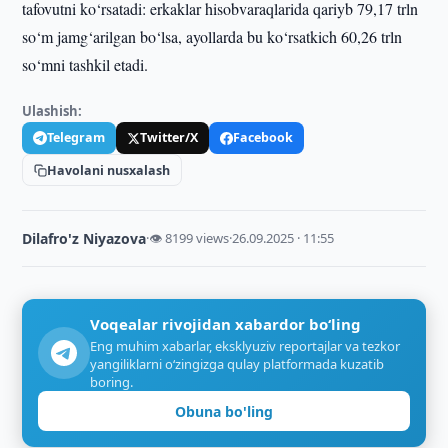
tafovutni ko‘rsatadi: erkaklar hisobvaraqlarida qariyb 79,17 trln
so‘m jamg‘arilgan bo‘lsa, ayollarda bu ko‘rsatkich 60,26 trln
so‘mni tashkil etadi.
Ulashish:
Telegram
Twitter/X
Facebook
Havolani nusxalash
Dilafro'z Niyazova
·
👁 8199 views
·
26.09.2025 · 11:55
Voqealar rivojidan xabardor bo‘ling
Eng muhim xabarlar, eksklyuziv reportajlar va tezkor
yangiliklarni o‘zingizga qulay platformada kuzatib
boring.
Obuna bo'ling