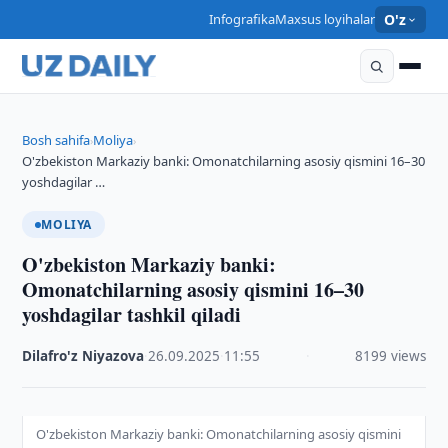
Infografika
Maxsus loyihalar
O'z
Bosh sahifa
Moliya
›
›
O'zbekiston Markaziy banki: Omonatchilarning asosiy qismini 16–30
yoshdagilar …
MOLIYA
O'zbekiston Markaziy banki:
Omonatchilarning asosiy qismini 16–30
yoshdagilar tashkil qiladi
Dilafro'z Niyazova
·
26.09.2025
·
11:55
·
8199 views
O'zbekiston Markaziy banki: Omonatchilarning asosiy qismini