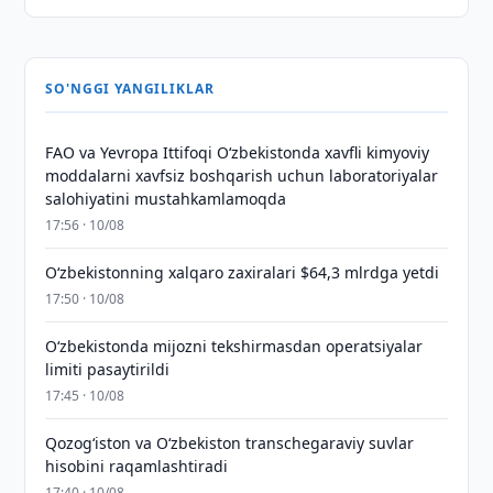
SO'NGGI YANGILIKLAR
FAO va Yevropa Ittifoqi O‘zbekistonda xavfli kimyoviy
moddalarni xavfsiz boshqarish uchun laboratoriyalar
salohiyatini mustahkamlamoqda
17:56 · 10/08
O‘zbekistonning xalqaro zaxiralari $64,3 mlrdga yetdi
17:50 · 10/08
O‘zbekistonda mijozni tekshirmasdan operatsiyalar
limiti pasaytirildi
17:45 · 10/08
Qozog‘iston va O‘zbekiston transchegaraviy suvlar
hisobini raqamlashtiradi
17:40 · 10/08