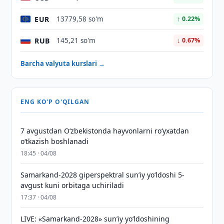
EUR
13779,58 so'm
↑ 0.22%
RUB
145,21 so'm
↓ 0.67%
Barcha valyuta kurslari →
ENG KO'P O'QILGAN
7 avgustdan O‘zbekistonda hayvonlarni ro‘yxatdan
o‘tkazish boshlanadi
18:45 · 04/08
Samarkand-2028 giperspektral sun’iy yo‘ldoshi 5-
avgust kuni orbitaga uchiriladi
17:37 · 04/08
LIVE: «Samarkand-2028» sun’iy yo‘ldoshining