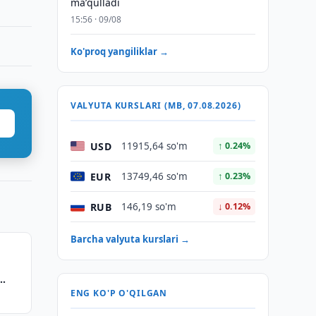
maʼqulladi
15:56 · 09/08
Ko'proq yangiliklar →
VALYUTA KURSLARI (MB, 07.08.2026)
USD
11915,64 so'm
↑ 0.24%
EUR
13749,46 so'm
↑ 0.23%
RUB
146,19 so'm
↓ 0.12%
Barcha valyuta kurslari →
ENG KO'P O'QILGAN