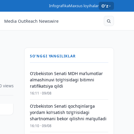
Infografika
Maxsus loyihalar
O'z
Media OutReach Newswire
SO'NGGI YANGILIKLAR
Oʻzbekiston Senati MDH maʼlumotlar
almashinuvi toʻgʻrisidagi bitimni
0 views
ratifikatsiya qildi
16:11 · 09/08
Oʻzbekiston Senati qochqinlarga
yordam koʻrsatish toʻgʻrisidagi
shartnomani bekor qilishni maʼqulladi
16:10 · 09/08
,