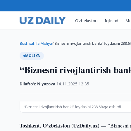
O‘zbekiston
Iqtisod
Mo
Bosh sahifa
Moliya
“Biznesni rivojlantirish banki” foydasini 238,
›
›
MOLIYA
“Biznesni rivojlantirish ban
Dilafro'z Niyazova
·
14.11.2025
·
12:35
“Biznesni rivojlantirish banki” foydasini 238,6%ga oshirdi
Toshkent, O‘zbekiston (UzDaily.uz) —
“Biznesni r