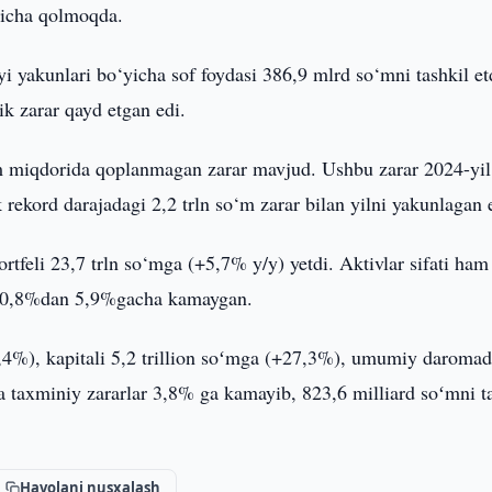
gicha qolmoqda.
yi yakunlari bo‘yicha sof foydasi 386,9 mlrd so‘mni tashkil et
k zarar qayd etgan edi.
m miqdorida qoplanmagan zarar mavjud. Ushbu zarar 2024-yil
 rekord darajadagi 2,2 trln so‘m zarar bilan yilni yakunlagan 
ortfeli 23,7 trln so‘mga (+5,7% y/y) yetdi. Aktivlar sifati ham
 10,8%dan 5,9%gacha kamaygan.
,4%), kapitali 5,2 trillion soʻmga (+27,3%), umumiy daromad
ha taxminiy zararlar 3,8% ga kamayib, 823,6 milliard soʻmni t
Havolani nusxalash