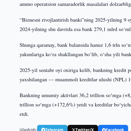
ammo operatsion samaradorlik masalalari dolzarbli
“Biznesni rivojlantirish banki”ning 2025-yilning 9 o
2024-yilning shu davrida esa bank 279,1 mlrd so‘mli
Shunga qaramay, bank balansida hanuz 1,6 trln so‘
yakunlariga ko‘ra shakllangan bo‘lib, o‘sha yili bank
2025-yil sentabr oyi oxiriga kelib, bankning kredit p
yaxshilangan — muammoli kreditlar ulushi (NPL)
Bankning umumiy aktivlari 36,2 trillion soʻmga (+8
trillion soʻmga (+172,6%) yetdi va kreditlar boʻyic
etdi.
Ulashish:
Telegram
Twitter/X
Facebook