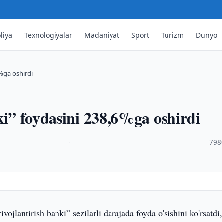
liya
Texnologiyalar
Madaniyat
Sport
Turizm
Dunyo
6%ga oshirdi
ki” foydasini 238,6%ga oshirdi
·
798
ivojlantirish banki” sezilarli darajada foyda o'sishini ko'rsatdi