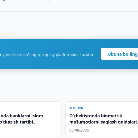
Obuna bo'ling
r yangiliklarni o‘zingizga qulay platformada kuzatib
MOLIYA
onda banklarni islom
O‘zbekistonda biometrik
‘tkazish tartibi
maʼlumotlarni saqlash qoidalari
i
kuchaytirildi
06/08/2026