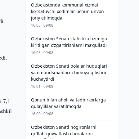
Oʻzbekistonda kommunal xizmat
koʻrsatuvchi xodimlar uchun unvon
joriy etilmoqda
di.
16:05 · 09/08
Oʻzbekiston Senati statistika tizimiga
kiritilgan oʻzgartirishlarni maʼqulladi
16:03 · 09/08
edi.
Oʻzbekiston Senati bolalar huquqlari
va ombudsmanlarni himoya qilishni
kuchaytirdi
16:01 · 09/08
Qonun bilan aholi va tadbirkorlarga
i 7,1
qulayliklar yaratilmoqda
ashkil
16:00 · 09/08
Oʻzbekiston Senati nogironlarni
qoʻllab-quvvatlash choralarini