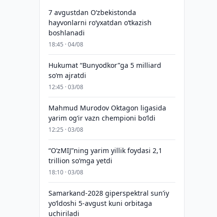
7 avgustdan O‘zbekistonda
hayvonlarni ro‘yxatdan o‘tkazish
boshlanadi
18:45 · 04/08
Hukumat “Bunyodkor”ga 5 milliard
so‘m ajratdi
12:45 · 03/08
Mahmud Murodov Oktagon ligasida
yarim og‘ir vazn chempioni bo‘ldi
12:25 · 03/08
“O‘zMIJ”ning yarim yillik foydasi 2,1
trillion so‘mga yetdi
18:10 · 03/08
Samarkand-2028 giperspektral sun’iy
yo‘ldoshi 5-avgust kuni orbitaga
uchiriladi