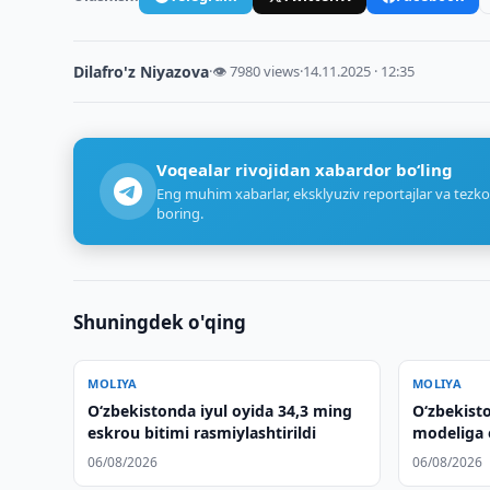
Dilafro'z Niyazova
·
👁 7980 views
·
14.11.2025 · 12:35
Voqealar rivojidan xabardor bo‘ling
Eng muhim xabarlar, eksklyuziv reportajlar va tezko
boring.
Shuningdek o'qing
MOLIYA
MOLIYA
O‘zbekistonda iyul oyida 34,3 ming
O‘zbekist
eskrou bitimi rasmiylashtirildi
modeliga o
tasdiqland
06/08/2026
06/08/2026