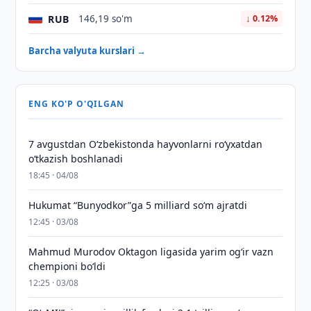
RUB
146,19 so'm
↓ 0.12%
Barcha valyuta kurslari →
ENG KO'P O'QILGAN
7 avgustdan O‘zbekistonda hayvonlarni ro‘yxatdan
o‘tkazish boshlanadi
18:45 · 04/08
Hukumat “Bunyodkor”ga 5 milliard so‘m ajratdi
12:45 · 03/08
Mahmud Murodov Oktagon ligasida yarim og‘ir vazn
chempioni bo‘ldi
12:25 · 03/08