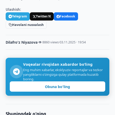
Ulashish:
Telegram
Twitter/X
Facebook
Havolani nusxalash
Dilafro'z Niyazova
·
👁 8860 views
·
03.11.2025 · 19:54
Voqealar rivojidan xabardor bo‘ling
Eng muhim xabarlar, eksklyuziv reportajlar va tezkor
yangiliklarni o‘zingizga qulay platformada kuzatib
boring.
Obuna bo'ling
Shuningdek o'qing