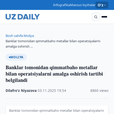
Infografika
Maxsus loyihalar
O'z
Bosh sahifa
Moliya
›
›
Banklar tomonidan qimmatbaho metallar bilan operatsiyalarni
amalga oshirish …
MOLIYA
Banklar tomonidan qimmatbaho metallar
bilan operatsiyalarni amalga oshirish tartibi
belgilandi
Dilafro'z Niyazova
·
03.11.2025
·
19:54
·
8860 views
Banklar tomonidan qimmatbaho metallar bilan operatsiyalarni