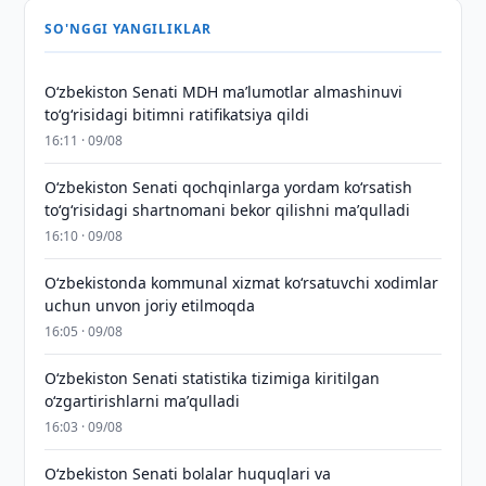
SO'NGGI YANGILIKLAR
Oʻzbekiston Senati MDH maʼlumotlar almashinuvi
toʻgʻrisidagi bitimni ratifikatsiya qildi
16:11 · 09/08
Oʻzbekiston Senati qochqinlarga yordam koʻrsatish
toʻgʻrisidagi shartnomani bekor qilishni maʼqulladi
16:10 · 09/08
Oʻzbekistonda kommunal xizmat koʻrsatuvchi xodimlar
uchun unvon joriy etilmoqda
16:05 · 09/08
Oʻzbekiston Senati statistika tizimiga kiritilgan
oʻzgartirishlarni maʼqulladi
16:03 · 09/08
Oʻzbekiston Senati bolalar huquqlari va