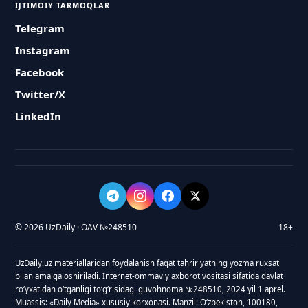
IJTIMOIY TARMOQLAR
Telegram
Instagram
Facebook
Twitter/X
LinkedIn
© 2026 UzDaily · OAV №248510
18+
UzDaily.uz materiallaridan foydalanish faqat tahririyatning yozma ruxsati
bilan amalga oshiriladi. Internet-ommaviy axborot vositasi sifatida davlat
roʻyxatidan oʻtganligi toʻgʻrisidagi guvohnoma №248510, 2024 yil 1 aprel.
Muassis: «Daily Media» xususiy korxonasi. Manzil: Oʻzbekiston, 100180,