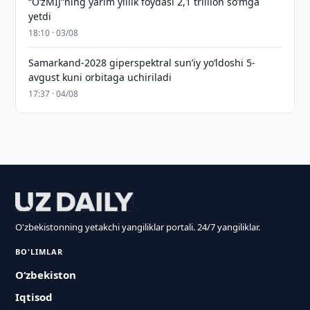
“O‘zMIJ”ning yarim yillik foydasi 2,1 trillion so‘mga
yetdi
18:10 · 03/08
Samarkand-2028 giperspektral sun’iy yo‘ldoshi 5-
avgust kuni orbitaga uchiriladi
17:37 · 04/08
O'zbekistonning yetakchi yangiliklar portali. 24/7 yangiliklar.
BO'LIMLAR
O‘zbekiston
Iqtisod