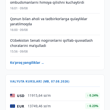
ombudsmanlarni himoya qilishni kuchaytirdi
16:01 · 09/08
Qonun bilan aholi va tadbirkorlarga qulayliklar
yaratilmoqda
16:00 · 09/08
Oʻzbekiston Senati nogironlarni qoʻllab-quvvatlash
choralarini maʼqulladi
15:56 · 09/08
Ko'proq yangiliklar →
VALYUTA KURSLARI (MB, 07.08.2026)
USD
11915,64 so'm
↑ 0.24%
EUR
13749,46 so'm
↑ 0.23%