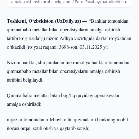
amalga oshirish tartibi belgilandi / Foto: Pixabay/hamiltonleen.
Toshkent, O‘zbekiston (UzDaily.uz) —
“Banklar tomonidan
qimmatbaho metallar bilan operatsiyalarni amalga oshirish
tartibi to‘g‘risida”gi nizom Adliya vazirligida davlat ro‘yxatidan
o‘tkazildi (ro‘yxat raqami: 3698-son, 03.11.2025 y.).
Nizom banklar, shu jumladan mikromoliya banklari tomonidan
qimmatbaho metallar bilan operatsiyalarni amalga oshirish
tartibini belgilaydi.
Qimmatbaho metallar bilan bog‘liq quyidagi operatsiyalar
amalga oshiriladi:
mijozlar tomonidan o‘lchovli oltin quymalarni bankning mobil
ilovasi orqali sotib olish va qaytarib sotish;