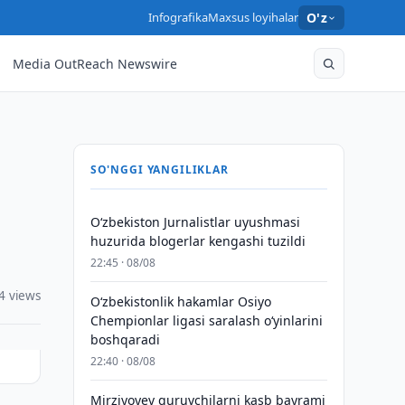
Infografika
Maxsus loyihalar
O'z
Media OutReach Newswire
SO'NGGI YANGILIKLAR
O‘zbekiston Jurnalistlar uyushmasi
huzurida blogerlar kengashi tuzildi
22:45 · 08/08
4 views
O‘zbekistonlik hakamlar Osiyo
Chempionlar ligasi saralash o‘yinlarini
boshqaradi
22:40 · 08/08
Mirziyoyev quruvchilarni kasb bayrami