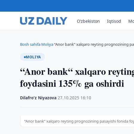
O‘zbekiston
Iqtisod
Mo
Bosh sahifa
Moliya
“Anor bank“ xalqaro reyting prognozining pas
›
›
MOLIYA
“Anor bank“ xalqaro reyting
foydasini 135% ga oshirdi
Dilafro'z Niyazova
·
27.10.2025
·
16:10
“Anor bank“ xalqaro reyting prognozining pasayishi fonida fo