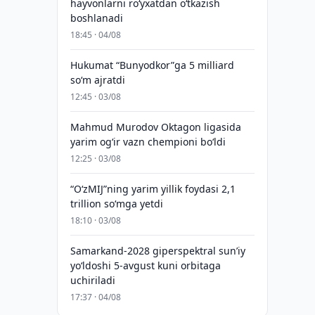
hayvonlarni ro‘yxatdan o‘tkazish
boshlanadi
18:45 · 04/08
Hukumat “Bunyodkor”ga 5 milliard
so‘m ajratdi
12:45 · 03/08
Mahmud Murodov Oktagon ligasida
yarim og‘ir vazn chempioni bo‘ldi
12:25 · 03/08
“O‘zMIJ”ning yarim yillik foydasi 2,1
trillion so‘mga yetdi
18:10 · 03/08
Samarkand-2028 giperspektral sun’iy
yo‘ldoshi 5-avgust kuni orbitaga
uchiriladi
17:37 · 04/08