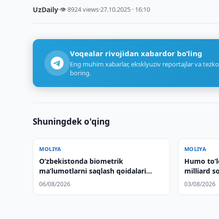
UzDaily
·
👁 8924 views
·
27.10.2025 · 16:10
Voqealar rivojidan xabardor bo‘ling
Eng muhim xabarlar, eksklyuziv reportajlar va tezko
boring.
Shuningdek o'qing
MOLIYA
MOLIYA
O‘zbekistonda biometrik
Humo to‘lo
maʼlumotlarni saqlash qoidalari
milliard s
kuchaytirildi
06/08/2026
03/08/2026