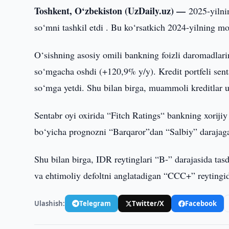
Toshkent, O‘zbekiston (UzDaily.uz) —
2025-yilni
so‘mni tashkil etdi . Bu ko‘rsatkich 2024-yilning m
O‘sishning asosiy omili bankning foizli daromadlarini
so‘mgacha oshdi (+120,9% y/y). Kredit portfeli senta
so‘mga yetdi. Shu bilan birga, muammoli kreditlar
Sentabr oyi oxirida “Fitch Ratings“ bankning xorijiy
bo‘yicha prognozni “Barqaror”dan “Salbiy” darajaga 
Shu bilan birga, IDR reytinglari “B-” darajasida tas
va ehtimoliy defoltni anglatadigan “CCC+” reytingi
Ulashish:
Telegram
Twitter/X
Facebook