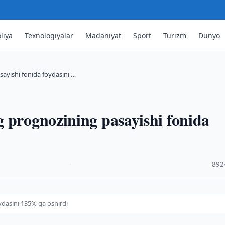
liya
Texnologiyalar
Madaniyat
Sport
Turizm
Dunyo
ayishi fonida foydasini …
 prognozining pasayishi fonida
·
892
ydasini 135% ga oshirdi