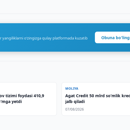
Obuna bo'ling
r yangiliklarni o‘zingizga qulay platformada kuzatib
MOLIYA
v tizimi foydasi 410,9
Agat Credit 50 mlrd so‘mlik kred
o‘mga yetdi
jalb qiladi
07/08/2026