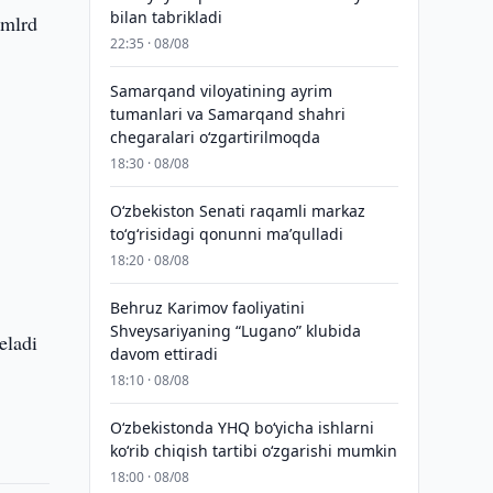
bilan tabrikladi
 mlrd
22:35 · 08/08
Samarqand viloyatining ayrim
tumanlari va Samarqand shahri
chegaralari oʻzgartirilmoqda
18:30 · 08/08
Oʻzbekiston Senati raqamli markaz
toʻgʻrisidagi qonunni maʼqulladi
18:20 · 08/08
Behruz Karimov faoliyatini
Shveysariyaning “Lugano” klubida
eladi
davom ettiradi
18:10 · 08/08
O‘zbekistonda YHQ bo‘yicha ishlarni
ko‘rib chiqish tartibi o‘zgarishi mumkin
18:00 · 08/08