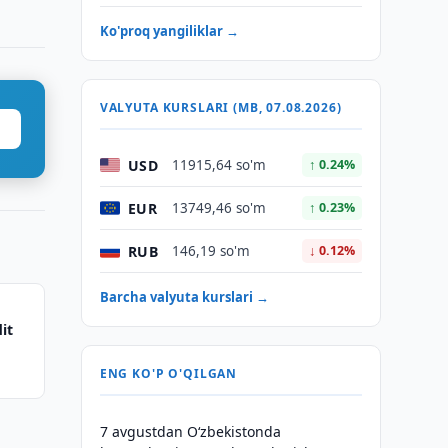
Ko'proq yangiliklar →
VALYUTA KURSLARI (MB, 07.08.2026)
USD
11915,64 so'm
↑ 0.24%
EUR
13749,46 so'm
↑ 0.23%
RUB
146,19 so'm
↓ 0.12%
Barcha valyuta kurslari →
it
ENG KO'P O'QILGAN
7 avgustdan O‘zbekistonda