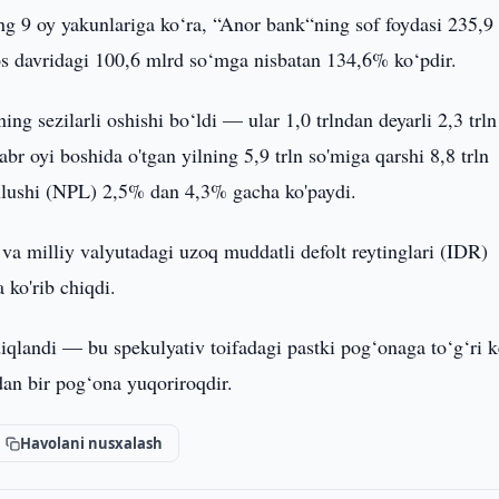
ng 9 oy yakunlariga ko‘ra, “Anor bank“ning sof foydasi 235,9
os davridagi 100,6 mlrd so‘mga nisbatan 134,6% ko‘pdir.
ng sezilarli oshishi bo‘ldi — ular 1,0 trlndan deyarli 2,3 trln
br oyi boshida o'tgan yilning 5,9 trln so'miga qarshi 8,8 trln
 ulushi (NPL) 2,5% dan 4,3% gacha ko'paydi.
 va milliy valyutadagi uzoq muddatli defolt reytinglari (IDR)
ko'rib chiqdi.
diqlandi — bu spekulyativ toifadagi pastki pog‘onaga to‘g‘ri k
dan bir pog‘ona yuqoriroqdir.
Havolani nusxalash