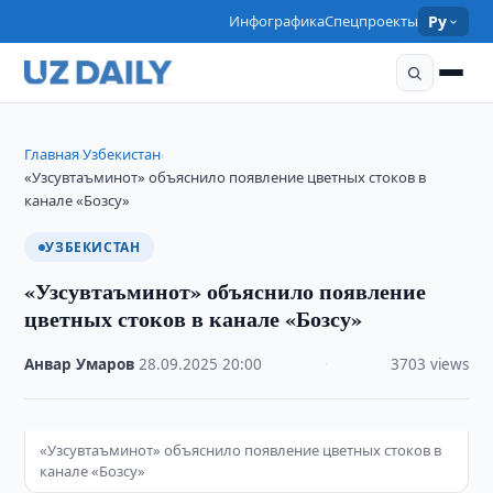
Инфографика
Спецпроекты
Ру
Главная
Узбекистан
›
›
«Узсувтаъминот» объяснило появление цветных стоков в
канале «Бозсу»
УЗБЕКИСТАН
«Узсувтаъминот» объяснило появление
цветных стоков в канале «Бозсу»
Анвар Умаров
·
28.09.2025
·
20:00
·
3703 views
«Узсувтаъминот» объяснило появление цветных стоков в
канале «Бозсу»