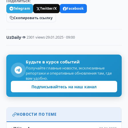
Поделиться:
Telegram
Twitter/X
Facebook
Скопировать ссылку
UzDaily
·
👁 2301 views
·
29.01.2025 · 09:00
Будьте в курсе событий
Получайте главные новости, эксклюзивные
репортажи и оперативные обновления там, где
вам удобно.
Подписывайтесь на наш канал
НОВОСТИ ПО ТЕМЕ