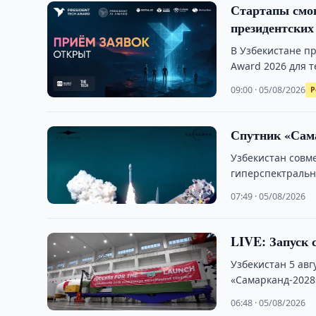
Стартапы смог
президентских
В Узбекистане пр
Award 2026 для 
09:00 · 05/08/2026
Р
Спутник «Сама
Узбекистан совм
гиперспектральн
национальной к
07:49 · 05/08/2026
LIVE: Запуск 
Узбекистан 5 ав
«Самарканд-2028
06:48 · 05/08/2026