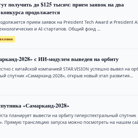
ут получить до $125 тысяч: прием заявок на два
 конкурса продолжается
одолжается прием заявок на President Tech Award и President A
технологических и AI-стартапов. Общий фонд …
еклама
рканд-2028» с ИИ-модулем выведен на орбиту
естно с китайской компанией STAR.VISION успешно вывел на ор
ый спутник «Самарканд-2028», открыв новый этап развития
осмической программы.
спутника «Самарканд-2028»
густа планирует вывести на орбиту гиперспектральный спутник
». Прямую трансляцию запуска можно посмотреть на нашем са