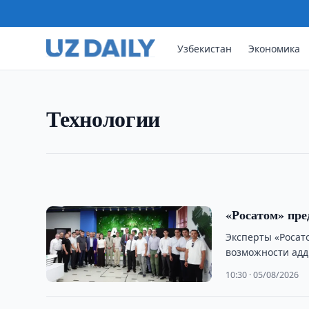
Узбекистан
Экономика
ТЕХНОЛОГИИ
Число пользователей мобил
На начало 2026 года число абонентов мобильн
Технологии
33,3 млн. За десять лет этот показатель увеличи
11:30 · 06/08/2026
«Росатом» пре
Эксперты «Роса
возможности адд
технологий.
10:30 · 05/08/2026