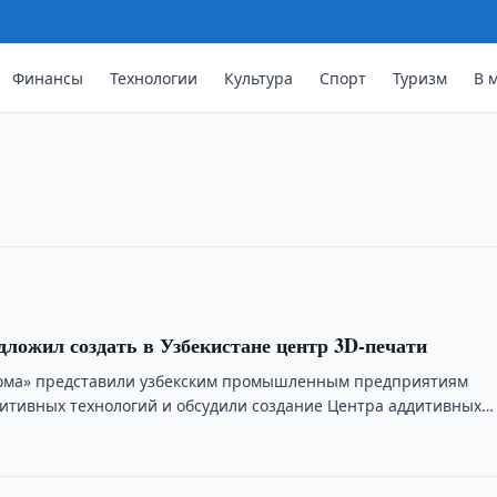
Финансы
Технологии
Культура
Спорт
Туризм
В 
ьного интернета выросло в 4,3 раз
ого интернета в Узбекистане достигло
лся в 4,3 раза.
дложил создать в Узбекистане центр 3D-печати
тома» представили узбекским промышленным предприятиям
итивных технологий и обсудили создание Центра аддитивных