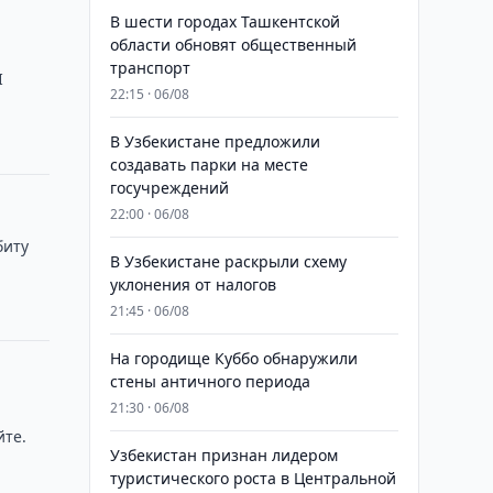
В шести городах Ташкентской
области обновят общественный
транспорт
I
22:15 · 06/08
В Узбекистане предложили
создавать парки на месте
госучреждений
22:00 · 06/08
биту
В Узбекистане раскрыли схему
уклонения от налогов
21:45 · 06/08
На городище Куббо обнаружили
стены античного периода
21:30 · 06/08
йте.
Узбекистан признан лидером
туристического роста в Центральной