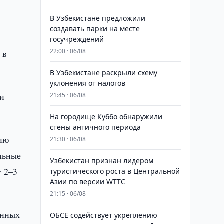
м
В Узбекистане предложили
создавать парки на месте
госучреждений
22:00 · 06/08
 в
В Узбекистане раскрыли схему
уклонения от налогов
ии
21:45 · 06/08
На городище Куббо обнаружили
стены античного периода
нию
21:30 · 06/08
льные
Узбекистан признан лидером
у 2–3
туристического роста в Центральной
Азии по версии WTTC
21:15 · 06/08
анных
ОБСЕ содействует укреплению