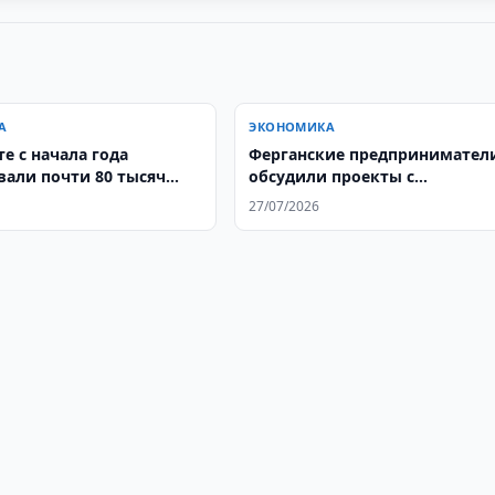
А
ЭКОНОМИКА
е с начала года
Ферганские предпринимател
али почти 80 тысяч
обсудили проекты с
ных пассажиров
Афганистаном
27/07/2026