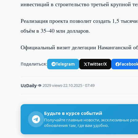
инвестиций в строительство третьей крупной т
Реализация проекта позволит создать 1,5 тысяч
объём в 35–40 млн долларов.
Официальный визит делегации Наманганской об
Поделиться:
Telegram
Twitter/X
Faceboo
UzDaily
·
👁 2029 views
·
22.10.2025 · 07:49
Будьте в курсе событий
Получайте главные новости, эксклюзивные ре
обновления там, где вам удобно.