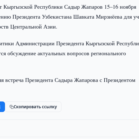
т Кыргызской Республики Садыр Жапаров 15–16 ноября
ению Президента Узбекистана Шавката Мирзиёева для уч
рств Центральной Азии.
итики Администрации Президента Кыргызской Республ
тся обсуждение актуальных вопросов регионального
яя встреча Президента Садыра Жапарова с Президентом
k
Скопировать ссылку