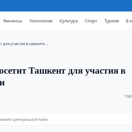
Финансы
Технологии
Культура
Спорт
Туризм
В 
т для участия в саммите …
сетит Ташкент для участия в
и
·
196
саммите Центральной Азии