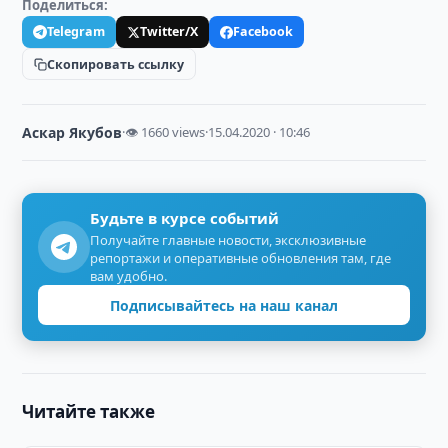
Поделиться:
Telegram
Twitter/X
Facebook
Скопировать ссылку
Аскар Якубов
·
👁 1660 views
·
15.04.2020 · 10:46
Будьте в курсе событий
Получайте главные новости, эксклюзивные
репортажи и оперативные обновления там, где
вам удобно.
Подписывайтесь на наш канал
Читайте также