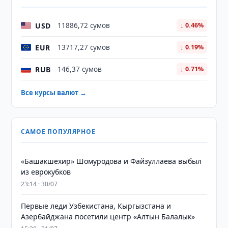
USD
11886,72 сумов
↓ 0.46%
EUR
13717,27 сумов
↓ 0.19%
RUB
146,37 сумов
↓ 0.71%
Все курсы валют →
САМОЕ ПОПУЛЯРНОЕ
«Башакшехир» Шомуродова и Файзуллаева выбыл
из еврокубков
23:14 · 30/07
Первые леди Узбекистана, Кыргызстана и
Азербайджана посетили центр «Алтын Балалык»