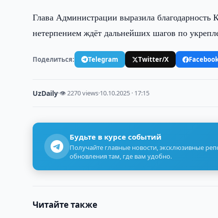
Глава Администрации выразила благодарность К
нетерпением ждёт дальнейших шагов по укрепл
Поделиться:
Telegram
Twitter/X
Faceboo
UzDaily
·
👁 2270 views
·
10.10.2025 · 17:15
Будьте в курсе событий
Получайте главные новости, эксклюзивные ре
обновления там, где вам удобно.
Читайте также