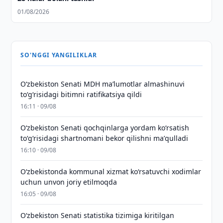
01/08/2026
SO'NGGI YANGILIKLAR
Oʻzbekiston Senati MDH maʼlumotlar almashinuvi
toʻgʻrisidagi bitimni ratifikatsiya qildi
16:11 · 09/08
Oʻzbekiston Senati qochqinlarga yordam koʻrsatish
toʻgʻrisidagi shartnomani bekor qilishni maʼqulladi
16:10 · 09/08
Oʻzbekistonda kommunal xizmat koʻrsatuvchi xodimlar
uchun unvon joriy etilmoqda
16:05 · 09/08
Oʻzbekiston Senati statistika tizimiga kiritilgan