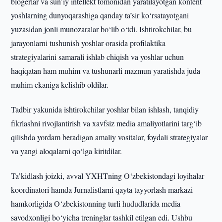
blogerlar va sun’iy intellekt tomonidan yaratilayotgan kontent
yoshlarning dunyoqarashiga qanday ta’sir ko‘rsatayotgani
yuzasidan jonli munozaralar bo‘lib o‘tdi. Ishtirokchilar, bu
jarayonlarni tushunish yoshlar orasida profilaktika
strategiyalarini samarali ishlab chiqish va yoshlar uchun
haqiqatan ham muhim va tushunarli mazmun yaratishda juda
muhim ekaniga kelishib oldilar.
Tadbir yakunida ishtirokchilar yoshlar bilan ishlash, tanqidiy
fikrlashni rivojlantirish va xavfsiz media amaliyotlarini targ‘ib
qilishda yordam beradigan amaliy vositalar, foydali strategiyalar
va yangi aloqalarni qo‘lga kiritdilar.
Ta’kidlash joizki, avval YXHTning O‘zbekistondagi loyihalar
koordinatori hamda Jurnalistlarni qayta tayyorlash markazi
hamkorligida O‘zbekistonning turli hududlarida media
savodxonligi bo‘yicha treninglar tashkil etilgan edi. Ushbu