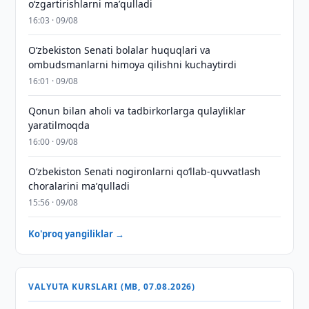
oʻzgartirishlarni maʼqulladi
16:03 · 09/08
Oʻzbekiston Senati bolalar huquqlari va
ombudsmanlarni himoya qilishni kuchaytirdi
16:01 · 09/08
Qonun bilan aholi va tadbirkorlarga qulayliklar
yaratilmoqda
16:00 · 09/08
Oʻzbekiston Senati nogironlarni qoʻllab-quvvatlash
choralarini maʼqulladi
15:56 · 09/08
Ko'proq yangiliklar →
VALYUTA KURSLARI (MB, 07.08.2026)