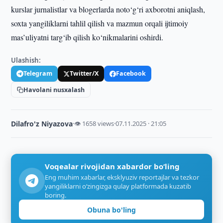
kurslar jurnalistlar va blogerlarda noto‘g‘ri axborotni aniqlash,
soxta yangiliklarni tahlil qilish va mazmun orqali ijtimoiy
mas’uliyatni targ‘ib qilish ko‘nikmalarini oshirdi.
Ulashish:
Telegram
Twitter/X
Facebook
Havolani nusxalash
Dilafro'z Niyazova
·
👁 1658 views
·
07.11.2025 · 21:05
Voqealar rivojidan xabardor bo‘ling
Eng muhim xabarlar, eksklyuziv reportajlar va tezkor
yangiliklarni o‘zingizga qulay platformada kuzatib
boring.
Obuna bo'ling