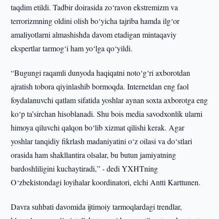
taqdim etildi. Tadbir doirasida zo‘ravon ekstremizm va
terrorizmning oldini olish bo‘yicha tajriba hamda ilg‘or
amaliyotlarni almashishda davom etadigan mintaqaviy
ekspertlar tarmog‘i ham yo‘lga qo‘yildi.
“Bugungi raqamli dunyoda haqiqatni noto‘g‘ri axborotdan
ajratish tobora qiyinlashib bormoqda. Internetdan eng faol
foydalanuvchi qatlam sifatida yoshlar aynan soxta axborotga eng
ko‘p ta’sirchan hisoblanadi. Shu bois media savodxonlik ularni
himoya qiluvchi qalqon bo‘lib xizmat qilishi kerak. Agar
yoshlar tanqidiy fikrlash madaniyatini o‘z oilasi va do‘stlari
orasida ham shakllantira olsalar, bu butun jamiyatning
bardoshliligini kuchaytiradi,” - dedi YXHTning
O‘zbekistondagi loyihalar koordinatori, elchi Antti Karttunen.
Davra suhbati davomida ijtimoiy tarmoqlardagi trendlar,