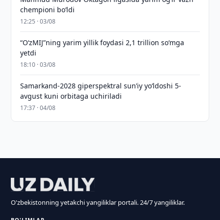
chempioni bo‘ldi
12:25 · 03/08
“O‘zMIJ”ning yarim yillik foydasi 2,1 trillion so‘mga
yetdi
18:10 · 03/08
Samarkand-2028 giperspektral sun’iy yo‘ldoshi 5-
avgust kuni orbitaga uchiriladi
17:37 · 04/08
O'zbekistonning yetakchi yangiliklar portali. 24/7 yangiliklar.
BO'LIMLAR