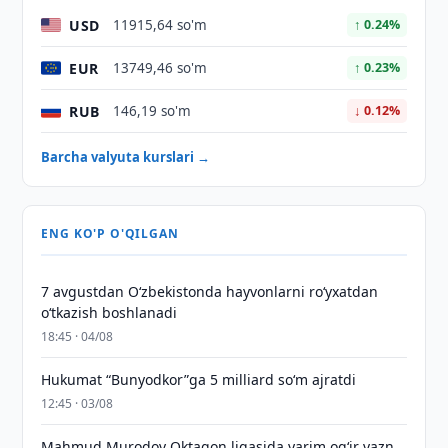
USD
11915,64 so'm
↑ 0.24%
EUR
13749,46 so'm
↑ 0.23%
RUB
146,19 so'm
↓ 0.12%
Barcha valyuta kurslari →
ENG KO'P O'QILGAN
7 avgustdan O‘zbekistonda hayvonlarni ro‘yxatdan
o‘tkazish boshlanadi
18:45 · 04/08
Hukumat “Bunyodkor”ga 5 milliard so‘m ajratdi
12:45 · 03/08
Mahmud Murodov Oktagon ligasida yarim og‘ir vazn