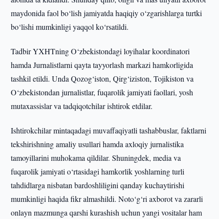
maydonida faol bo‘lish jamiyatda haqiqiy o‘zgarishlarga turtki
bo‘lishi mumkinligi yaqqol ko‘rsatildi.
Tadbir YXHTning O‘zbekistondagi loyihalar koordinatori
hamda Jurnalistlarni qayta tayyorlash markazi hamkorligida
tashkil etildi. Unda Qozog‘iston, Qirg‘iziston, Tojikiston va
O‘zbekistondan jurnalistlar, fuqarolik jamiyati faollari, yosh
mutaxassislar va tadqiqotchilar ishtirok etdilar.
Ishtirokchilar mintaqadagi muvaffaqiyatli tashabbuslar, faktlarni
tekshirishning amaliy usullari hamda axloqiy jurnalistika
tamoyillarini muhokama qildilar. Shuningdek, media va
fuqarolik jamiyati o‘rtasidagi hamkorlik yoshlarning turli
tahdidlarga nisbatan bardoshliligini qanday kuchaytirishi
mumkinligi haqida fikr almashildi. Noto‘g‘ri axborot va zararli
onlayn mazmunga qarshi kurashish uchun yangi vositalar ham