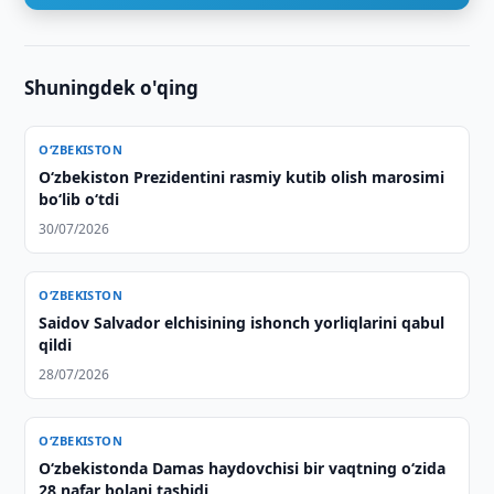
Shuningdek o'qing
O‘ZBEKISTON
Oʻzbekiston Prezidentini rasmiy kutib olish marosimi
boʻlib oʻtdi
30/07/2026
O‘ZBEKISTON
Saidov Salvador elchisining ishonch yorliqlarini qabul
qildi
28/07/2026
O‘ZBEKISTON
O‘zbekistonda Damas haydovchisi bir vaqtning o‘zida
28 nafar bolani tashidi