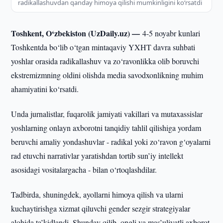
radikallashuvdan qanday himoya qilishi mumkinligini ko‘rsatdi
Toshkent, O‘zbekiston (UzDaily.uz) —
4-5 noyabr kunlari
Toshkentda bo‘lib o‘tgan mintaqaviy YXHT davra suhbati
yoshlar orasida radikallashuv va zo‘ravonlikka olib boruvchi
ekstremizmning oldini olishda media savodxonlikning muhim
ahamiyatini ko‘rsatdi.
Unda jurnalistlar, fuqarolik jamiyati vakillari va mutaxassislar
yoshlarning onlayn axborotni tanqidiy tahlil qilishiga yordam
beruvchi amaliy yondashuvlar - radikal yoki zo‘ravon g‘oyalarni
rad etuvchi narrativlar yaratishdan tortib sun’iy intellekt
asosidagi vositalargacha - bilan o‘rtoqlashdilar.
Tadbirda, shuningdek, ayollarni himoya qilish va ularni
kuchaytirishga xizmat qiluvchi gender sezgir strategiyalar
alohida ta’kidlandi. Shunday qilib, ongli va mas’uliyatli axborot