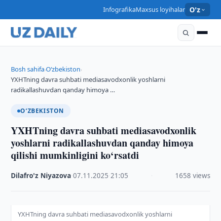
Infografika
Maxsus loyihalar
O'z
Bosh sahifa
O‘zbekiston
›
›
YXHTning davra suhbati mediasavodxonlik yoshlarni
radikallashuvdan qanday himoya …
O‘ZBEKISTON
YXHTning davra suhbati mediasavodxonlik
yoshlarni radikallashuvdan qanday himoya
qilishi mumkinligini ko‘rsatdi
Dilafro'z Niyazova
·
07.11.2025
·
21:05
·
1658 views
YXHTning davra suhbati mediasavodxonlik yoshlarni