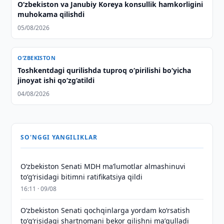
Oʻzbekiston va Janubiy Koreya konsullik hamkorligini
muhokama qilishdi
05/08/2026
O‘ZBEKISTON
Toshkentdagi qurilishda tuproq o‘pirilishi bo‘yicha
jinoyat ishi qo‘zg‘atildi
04/08/2026
SO'NGGI YANGILIKLAR
Oʻzbekiston Senati MDH maʼlumotlar almashinuvi
toʻgʻrisidagi bitimni ratifikatsiya qildi
16:11 · 09/08
Oʻzbekiston Senati qochqinlarga yordam koʻrsatish
toʻgʻrisidagi shartnomani bekor qilishni maʼqulladi