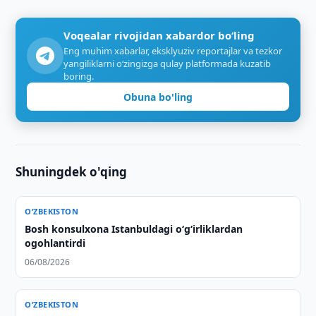
Voqealar rivojidan xabardor bo‘ling
Eng muhim xabarlar, eksklyuziv reportajlar va tezkor
yangiliklarni o‘zingizga qulay platformada kuzatib
boring.
Obuna bo'ling
Shuningdek o'qing
O‘ZBEKISTON
Bosh konsulxona Istanbuldagi o‘g‘irliklardan
ogohlantirdi
06/08/2026
O‘ZBEKISTON