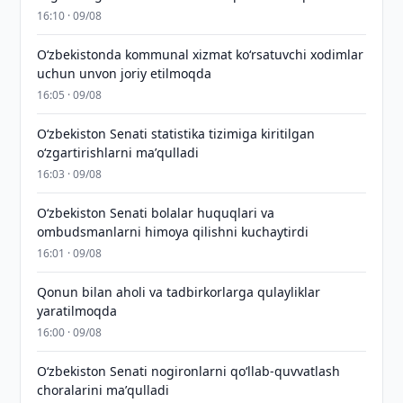
16:10 · 09/08
Oʻzbekistonda kommunal xizmat koʻrsatuvchi xodimlar
uchun unvon joriy etilmoqda
16:05 · 09/08
Oʻzbekiston Senati statistika tizimiga kiritilgan
oʻzgartirishlarni maʼqulladi
16:03 · 09/08
Oʻzbekiston Senati bolalar huquqlari va
ombudsmanlarni himoya qilishni kuchaytirdi
16:01 · 09/08
Qonun bilan aholi va tadbirkorlarga qulayliklar
yaratilmoqda
16:00 · 09/08
Oʻzbekiston Senati nogironlarni qoʻllab-quvvatlash
choralarini maʼqulladi