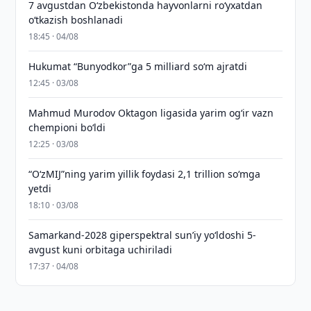
7 avgustdan O‘zbekistonda hayvonlarni ro‘yxatdan
o‘tkazish boshlanadi
18:45 · 04/08
Hukumat “Bunyodkor”ga 5 milliard so‘m ajratdi
12:45 · 03/08
Mahmud Murodov Oktagon ligasida yarim og‘ir vazn
chempioni bo‘ldi
12:25 · 03/08
“O‘zMIJ”ning yarim yillik foydasi 2,1 trillion so‘mga
yetdi
18:10 · 03/08
Samarkand-2028 giperspektral sun’iy yo‘ldoshi 5-
avgust kuni orbitaga uchiriladi
17:37 · 04/08