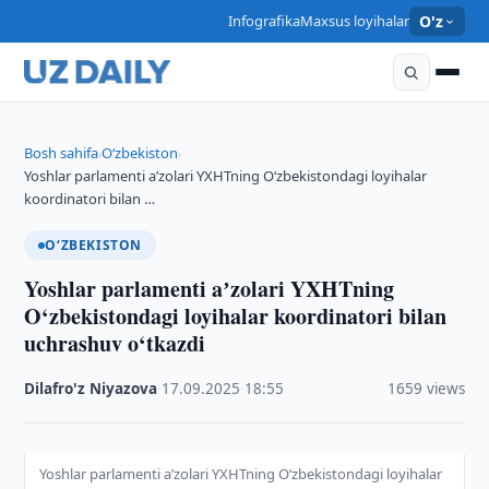
Infografika
Maxsus loyihalar
O'z
Bosh sahifa
O‘zbekiston
›
›
Yoshlar parlamenti aʼzolari YXHTning O‘zbekistondagi loyihalar
koordinatori bilan …
O‘ZBEKISTON
Yoshlar parlamenti aʼzolari YXHTning
O‘zbekistondagi loyihalar koordinatori bilan
uchrashuv o‘tkazdi
Dilafro'z Niyazova
·
17.09.2025
·
18:55
·
1659 views
Yoshlar parlamenti aʼzolari YXHTning O‘zbekistondagi loyihalar