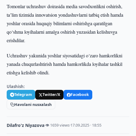
Tomonlar uchrashuv doirasida media savodxonlikni oshirish,
taʼlim tizimida innovatsion yondashuvlarni tatbiq etish hamda
yoshlar orasida huquqiy bilimlarni oshirishga qaratilgan
qo‘shma loyihalarni amalga oshirish yuzasidan kelishuvga
erishdilar.
Uchrashuv yakunida yoshlar siyosatidagi o‘zaro hamkorlikni
yanada chuqurlashtirish hamda hamkorlikda loyihalar tashkil
etishga kelishib olindi.
Ulashish:
Telegram
Twitter/X
Facebook
Havolani nusxalash
Dilafro'z Niyazova
·
👁 1659 views
·
17.09.2025 · 18:55