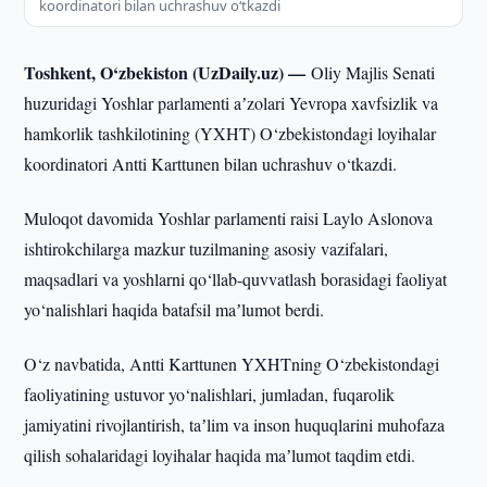
koordinatori bilan uchrashuv o‘tkazdi
Toshkent, O‘zbekiston (UzDaily.uz) —
Oliy Majlis Senati
huzuridagi Yoshlar parlamenti aʼzolari Yevropa xavfsizlik va
hamkorlik tashkilotining (YXHT) O‘zbekistondagi loyihalar
koordinatori Antti Karttunen bilan uchrashuv o‘tkazdi.
Muloqot davomida Yoshlar parlamenti raisi Laylo Aslonova
ishtirokchilarga mazkur tuzilmaning asosiy vazifalari,
maqsadlari va yoshlarni qo‘llab-quvvatlash borasidagi faoliyat
yo‘nalishlari haqida batafsil maʼlumot berdi.
O‘z navbatida, Antti Karttunen YXHTning O‘zbekistondagi
faoliyatining ustuvor yo‘nalishlari, jumladan, fuqarolik
jamiyatini rivojlantirish, taʼlim va inson huquqlarini muhofaza
qilish sohalaridagi loyihalar haqida maʼlumot taqdim etdi.