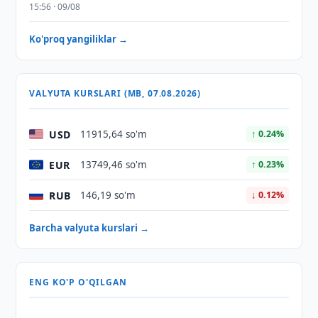
15:56 · 09/08
Ko'proq yangiliklar →
VALYUTA KURSLARI (MB, 07.08.2026)
USD
11915,64 so'm
↑ 0.24%
EUR
13749,46 so'm
↑ 0.23%
RUB
146,19 so'm
↓ 0.12%
Barcha valyuta kurslari →
ENG KO'P O'QILGAN