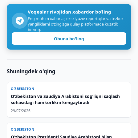
Voqealar rivojidan xabardor bo‘ling
Eng muhim xabarlar, eksklyuziv reportajlar va tezkor
yangiliklarni o‘zingizga qulay platformada kuzatib
boring.
Obuna bo'ling
Shuningdek o'qing
O‘ZBEKISTON
Oʻzbekiston va Saudiya Arabistoni sogʻliqni saqlash
sohasidagi hamkorlikni kengaytiradi
29/07/2026
O‘ZBEKISTON
Oʻzbekiston Prezidenti Saudiya Arabistoni bilan