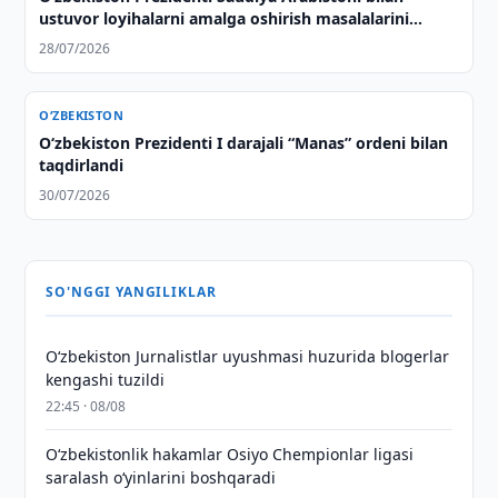
ustuvor loyihalarni amalga oshirish masalalarini
muhokama qildi
28/07/2026
O‘ZBEKISTON
Oʻzbekiston Prezidenti I darajali “Manas” ordeni bilan
taqdirlandi
30/07/2026
SO'NGGI YANGILIKLAR
O‘zbekiston Jurnalistlar uyushmasi huzurida blogerlar
kengashi tuzildi
22:45 · 08/08
O‘zbekistonlik hakamlar Osiyo Chempionlar ligasi
saralash o‘yinlarini boshqaradi