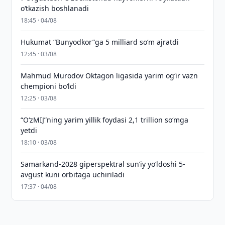
o‘tkazish boshlanadi
18:45 · 04/08
Hukumat “Bunyodkor”ga 5 milliard so‘m ajratdi
12:45 · 03/08
Mahmud Murodov Oktagon ligasida yarim og‘ir vazn
chempioni bo‘ldi
12:25 · 03/08
“O‘zMIJ”ning yarim yillik foydasi 2,1 trillion so‘mga
yetdi
18:10 · 03/08
Samarkand-2028 giperspektral sun’iy yo‘ldoshi 5-
avgust kuni orbitaga uchiriladi
17:37 · 04/08