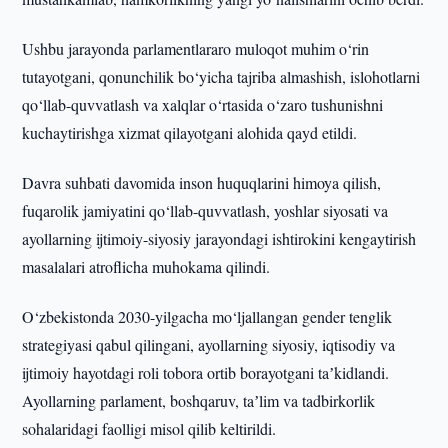
Ushbu jarayonda parlamentlararo muloqot muhim o‘rin
tutayotgani, qonunchilik bo‘yicha tajriba almashish, islohotlarni
qo‘llab-quvvatlash va xalqlar o‘rtasida o‘zaro tushunishni
kuchaytirishga xizmat qilayotgani alohida qayd etildi.
Davra suhbati davomida inson huquqlarini himoya qilish,
fuqarolik jamiyatini qo‘llab-quvvatlash, yoshlar siyosati va
ayollarning ijtimoiy-siyosiy jarayondagi ishtirokini kengaytirish
masalalari atroflicha muhokama qilindi.
O‘zbekistonda 2030-yilgacha mo‘ljallangan gender tenglik
strategiyasi qabul qilingani, ayollarning siyosiy, iqtisodiy va
ijtimoiy hayotdagi roli tobora ortib borayotgani taʼkidlandi.
Ayollarning parlament, boshqaruv, taʼlim va tadbirkorlik
sohalaridagi faolligi misol qilib keltirildi.