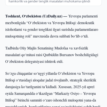
hamkorlik va gender tenglik masalalari muhokama qilindi
Toshkent, O‘zbekiston (UzDaily.uz) —
Yevropa parlamenti
mezbonligida “O‘zbekiston va Yevropa Ittifoqi: demokratik
islohotlarni va gender tenglikni ilgari surishda parlamentlararo
muloqotning roli” mavzusida davra suhbati bo‘lib o‘tdi.
Tadbirda Oliy Majlis Senatining Mudofaa va xavfsizlik
masalalari qo‘mitasi raisi Qutbiddin Burxanov boshchiligidagi
O‘zbekiston delegatsiyasi ishtirok etdi.
So‘zga chiqqanlar so‘nggi yillarda O‘zbekiston va Yevropa
Ittifoqi o‘rtasidagi aloqalar jadal rivojlanib, strategik sheriklik
darajasiga ko‘tarilganini taʼkidladi. Xususan, 2025-yil aprel
oyida Samarqandda o‘tkazilgan “Markaziy Osiyo – Yevropa
Ittifoqi” birinchi sammiti o‘zaro ishonchli muloqotni yana-da
mustahkamlab, hamkorlikning yangi yo‘nalishlarini ochib berdi.