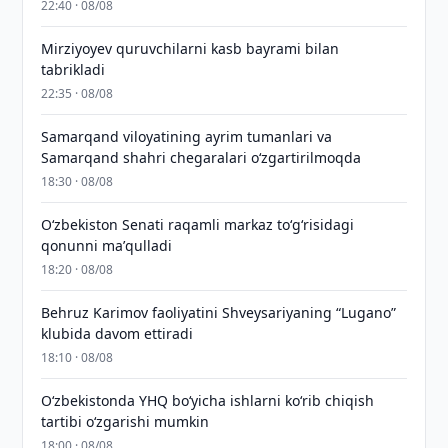
22:40 · 08/08
Mirziyoyev quruvchilarni kasb bayrami bilan
tabrikladi
22:35 · 08/08
Samarqand viloyatining ayrim tumanlari va
Samarqand shahri chegaralari oʻzgartirilmoqda
18:30 · 08/08
Oʻzbekiston Senati raqamli markaz toʻgʻrisidagi
qonunni maʼqulladi
18:20 · 08/08
Behruz Karimov faoliyatini Shveysariyaning “Lugano”
klubida davom ettiradi
18:10 · 08/08
O‘zbekistonda YHQ bo‘yicha ishlarni ko‘rib chiqish
tartibi o‘zgarishi mumkin
18:00 · 08/08