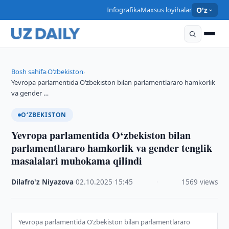
Infografika
Maxsus loyihalar
O'z
Bosh sahifa
O‘zbekiston
›
›
Yevropa parlamentida O‘zbekiston bilan parlamentlararo hamkorlik
va gender …
O‘ZBEKISTON
Yevropa parlamentida O‘zbekiston bilan
parlamentlararo hamkorlik va gender tenglik
masalalari muhokama qilindi
Dilafro'z Niyazova
·
02.10.2025
·
15:45
·
1569 views
Yevropa parlamentida O‘zbekiston bilan parlamentlararo