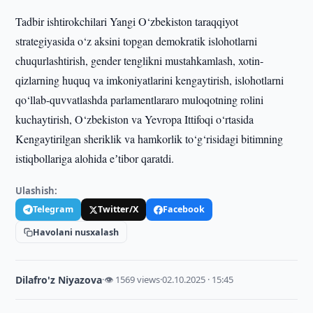
Tadbir ishtirokchilari Yangi O‘zbekiston taraqqiyot
strategiyasida o‘z aksini topgan demokratik islohotlarni
chuqurlashtirish, gender tenglikni mustahkamlash, xotin-
qizlarning huquq va imkoniyatlarini kengaytirish, islohotlarni
qo‘llab-quvvatlashda parlamentlararo muloqotning rolini
kuchaytirish, O‘zbekiston va Yevropa Ittifoqi o‘rtasida
Kengaytirilgan sheriklik va hamkorlik to‘g‘risidagi bitimning
istiqbollariga alohida eʼtibor qaratdi.
Ulashish:
Telegram
Twitter/X
Facebook
Havolani nusxalash
Dilafro'z Niyazova
·
👁 1569 views
·
02.10.2025 · 15:45