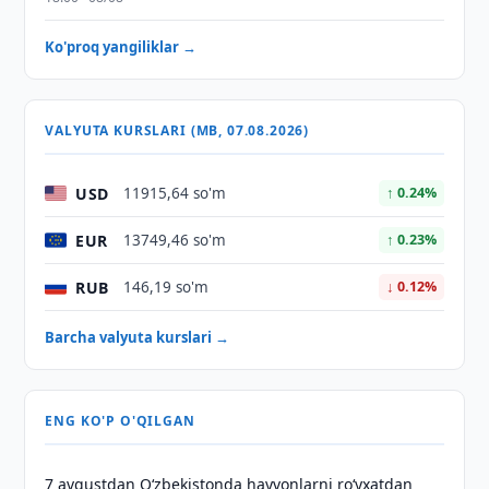
Ko'proq yangiliklar →
VALYUTA KURSLARI (MB, 07.08.2026)
USD
11915,64 so'm
↑ 0.24%
EUR
13749,46 so'm
↑ 0.23%
RUB
146,19 so'm
↓ 0.12%
Barcha valyuta kurslari →
ENG KO'P O'QILGAN
7 avgustdan O‘zbekistonda hayvonlarni ro‘yxatdan