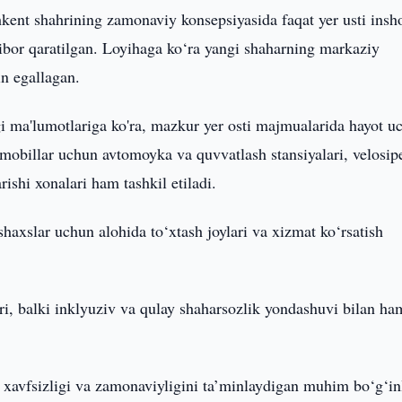
kent shahrining zamonaviy konsepsiyasida faqat yer usti insho
tibor qaratilgan. Loyihaga ko‘ra yangi shaharning markaziy
in egallagan.
gi ma'lumotlariga ko'ra, mazkur yer osti majmualarida hayot u
omobillar uchun avtomoyka va quvvatlash stansiyalari, velosip
rishi xonalari ham tashkil etiladi.
haxslar uchun alohida to‘xtash joylari va xizmat ko‘rsatish
i, balki inklyuziv va qulay shaharsozlik yondashuvi bilan ha
i, xavfsizligi va zamonaviyligini ta’minlaydigan muhim bo‘g‘i