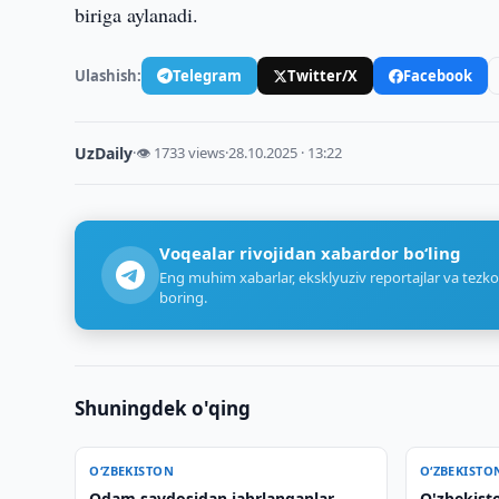
biriga aylanadi.
Ulashish:
Telegram
Twitter/X
Facebook
UzDaily
·
👁 1733 views
·
28.10.2025 · 13:22
Voqealar rivojidan xabardor bo‘ling
Eng muhim xabarlar, eksklyuziv reportajlar va tezko
boring.
Shuningdek o'qing
O‘ZBEKISTON
O‘ZBEKISTO
Odam savdosidan jabrlanganlar
O'zbekisto