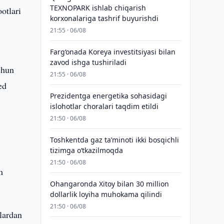
TEXNOPARK ishlab chiqarish
otlari
korxonalariga tashrif buyurishdi
21:55 · 06/08
Farg‘onada Koreya investitsiyasi bilan
zavod ishga tushiriladi
chun
21:55 · 06/08
ed
Prezidentga energetika sohasidagi
islohotlar choralari taqdim etildi
21:50 · 06/08
Toshkentda gaz taʼminoti ikki bosqichli
tizimga o‘tkazilmoqda
21:50 · 06/08
m
Ohangaronda Xitoy bilan 30 million
dollarlik loyiha muhokama qilindi
21:50 · 06/08
nlardan