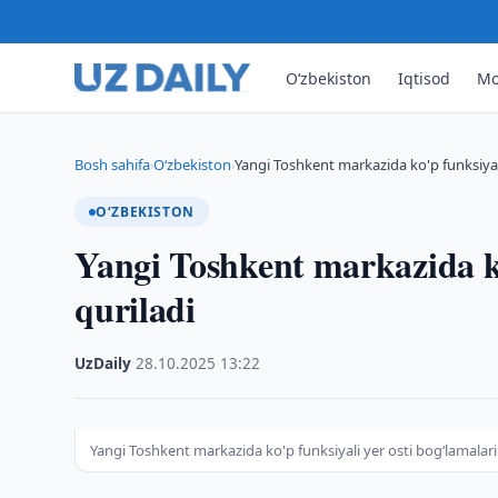
O‘zbekiston
Iqtisod
Mo
Bosh sahifa
O‘zbekiston
Yangi Toshkent markazida ko'p funksiyal
›
›
O‘ZBEKISTON
Yangi Toshkent markazida ko
quriladi
UzDaily
·
28.10.2025
·
13:22
Yangi Toshkent markazida ko'p funksiyali yer osti bog‘lamalari