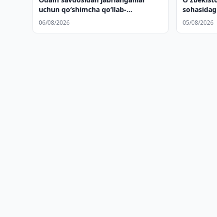
uchun qo‘shimcha qo‘llab-
sohasidag
quvvatlash choralari joriy etiladi
kengaytir
06/08/2026
05/08/2026