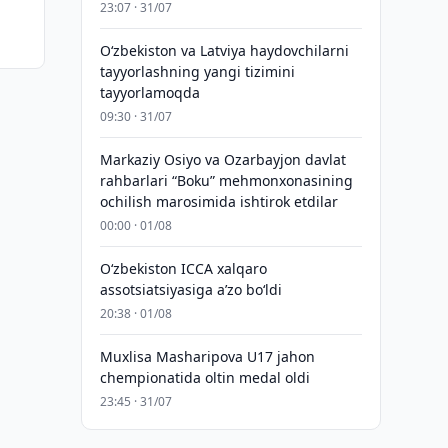
23:07 · 31/07
Oʻzbekiston va Latviya haydovchilarni
tayyorlashning yangi tizimini
tayyorlamoqda
09:30 · 31/07
Markaziy Osiyo va Ozarbayjon davlat
rahbarlari “Boku” mehmonxonasining
ochilish marosimida ishtirok etdilar
00:00 · 01/08
O‘zbekiston ICCA xalqaro
assotsiatsiyasiga aʼzo bo‘ldi
20:38 · 01/08
Muxlisa Masharipova U17 jahon
chempionatida oltin medal oldi
23:45 · 31/07