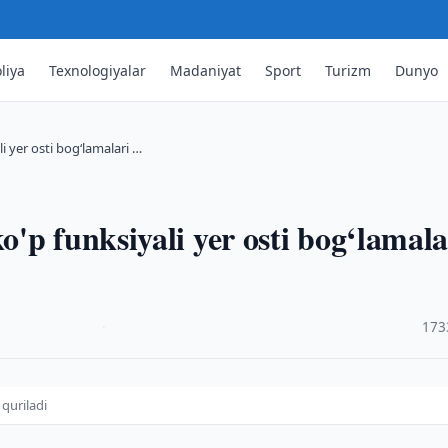
liya
Texnologiyalar
Madaniyat
Sport
Turizm
Dunyo
i yer osti bog‘lamalari …
'p funksiyali yer osti bog‘lamala
·
173
 quriladi