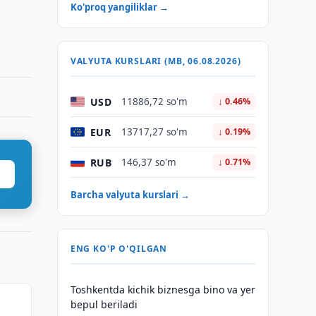
Ko'proq yangiliklar →
VALYUTA KURSLARI (MB, 06.08.2026)
USD
11886,72 so'm
↓ 0.46%
EUR
13717,27 so'm
↓ 0.19%
RUB
146,37 so'm
↓ 0.71%
Barcha valyuta kurslari →
ENG KO'P O'QILGAN
Toshkentda kichik biznesga bino va yer
bepul beriladi