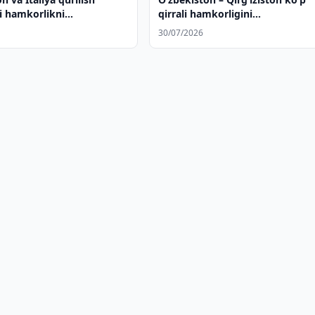
i hamkorlikni
qirrali hamkorligini
adi
rivojlantirishning ustuvor
30/07/2026
yoʻnalishlari muhokama qilindi