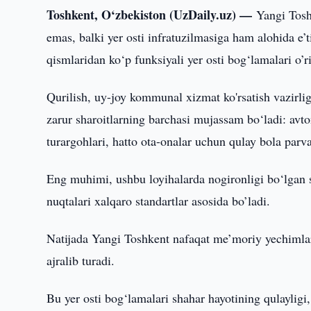
Toshkent, O‘zbekiston (UzDaily.uz) —
Yangi Tosh
emas, balki yer osti infratuzilmasiga ham alohida e’
qismlaridan ko‘p funksiyali yer osti bog‘lamalari o’r
Qurilish, uy-joy kommunal xizmat ko'rsatish vazirli
zarur sharoitlarning barchasi mujassam bo‘ladi: avt
turargohlari, hatto ota-onalar uchun qulay bola parva
Eng muhimi, ushbu loyihalarda nogironligi bo‘lgan s
nuqtalari xalqaro standartlar asosida bo’ladi.
Natijada Yangi Toshkent nafaqat me’moriy yechimlar
ajralib turadi.
Bu yer osti bog‘lamalari shahar hayotining qulaylig