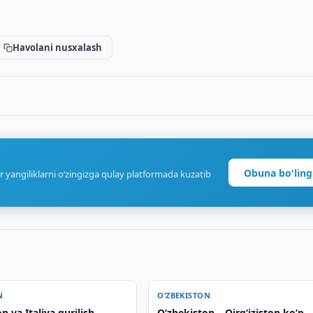
Havolani nusxalash
Obuna bo'ling
r yangiliklarni o‘zingizga qulay platformada kuzatib
N
O‘ZBEKISTON
n va Italiya qurilish
Oʻzbekiston – Qirgʻiziston koʻp