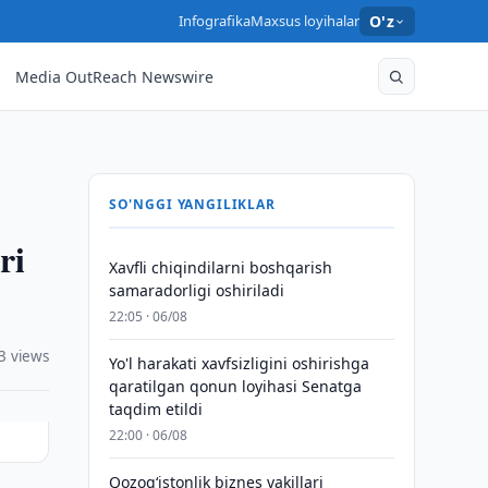
Infografika
Maxsus loyihalar
O'z
Media OutReach Newswire
SO'NGGI YANGILIKLAR
ri
Xavfli chiqindilarni boshqarish
samaradorligi oshiriladi
22:05 · 06/08
3 views
Yo'l harakati xavfsizligini oshirishga
qaratilgan qonun loyihasi Senatga
taqdim etildi
22:00 · 06/08
Qozogʻistonlik biznes vakillari