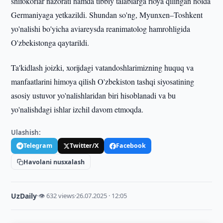
shifokorlar nazorati hamda tibbiy talablarga rioya qilingan holda
Germaniyaga yetkazildi. Shundan so'ng, Myunxen–Toshkent
yo'nalishi bo'yicha aviareysda reanimatolog hamrohligida
O'zbekistonga qaytarildi.
Ta'kidlash joizki, xorijdagi vatandoshlarimizning huquq va
manfaatlarini himoya qilish O'zbekiston tashqi siyosatining
asosiy ustuvor yo'nalishlaridan biri hisoblanadi va bu
yo'nalishdagi ishlar izchil davom etmoqda.
Ulashish:
Telegram
Twitter/X
Facebook
Havolani nusxalash
UzDaily
·
👁 632 views
·
26.07.2025 · 12:05