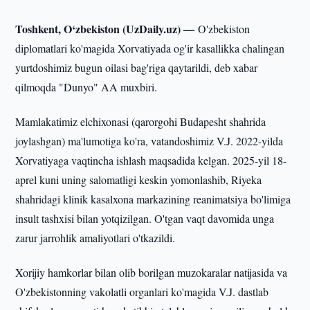
Toshkent, O‘zbekiston (UzDaily.uz) —
O'zbekiston
diplomatlari ko'magida Xorvatiyada og'ir kasallikka chalingan
yurtdoshimiz bugun oilasi bag'riga qaytarildi, deb xabar
qilmoqda "Dunyo" AA muxbiri.
Mamlakatimiz elchixonasi (qarorgohi Budapesht shahrida
joylashgan) ma'lumotiga ko'ra, vatandoshimiz V.J. 2022-yilda
Xorvatiyaga vaqtincha ishlash maqsadida kelgan. 2025-yil 18-
aprel kuni uning salomatligi keskin yomonlashib, Riyeka
shahridagi klinik kasalxona markazining reanimatsiya bo'limiga
insult tashxisi bilan yotqizilgan. O'tgan vaqt davomida unga
zarur jarrohlik amaliyotlari o'tkazildi.
Xorijiy hamkorlar bilan olib borilgan muzokaralar natijasida va
O'zbekistonning vakolatli organlari ko'magida V.J. dastlab