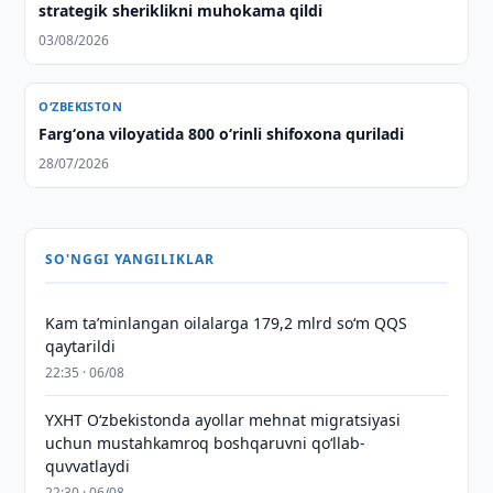
strategik sheriklikni muhokama qildi
03/08/2026
O‘ZBEKISTON
Fargʻona viloyatida 800 oʻrinli shifoxona quriladi
28/07/2026
SO'NGGI YANGILIKLAR
Kam taʼminlangan oilalarga 179,2 mlrd so‘m QQS
qaytarildi
22:35 · 06/08
YXHT O‘zbekistonda ayollar mehnat migratsiyasi
uchun mustahkamroq boshqaruvni qo‘llab-
quvvatlaydi
22:30 · 06/08