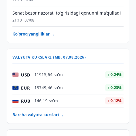
Senat bozor nazorati to'g'risidagi qonunni ma'qulladi
21:10 · 07/08
Ko'proq yangiliklar →
VALYUTA KURSLARI (MB, 07.08.2026)
USD
11915,64 so'm
↑ 0.24%
EUR
13749,46 so'm
↑ 0.23%
RUB
146,19 so'm
↓ 0.12%
Barcha valyuta kurslari →