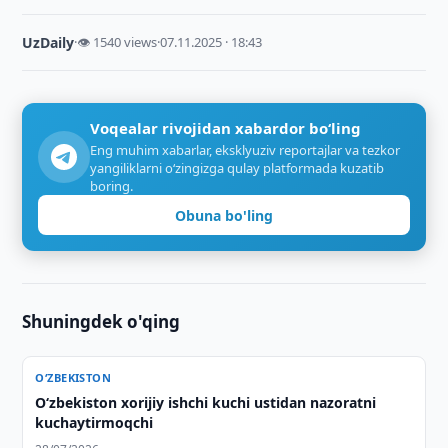
UzDaily
·
👁 1540 views
·
07.11.2025 · 18:43
Voqealar rivojidan xabardor bo‘ling
Eng muhim xabarlar, eksklyuziv reportajlar va tezkor
yangiliklarni o‘zingizga qulay platformada kuzatib
boring.
Obuna bo'ling
Shuningdek o'qing
O‘ZBEKISTON
Oʻzbekiston xorijiy ishchi kuchi ustidan nazoratni
kuchaytirmoqchi