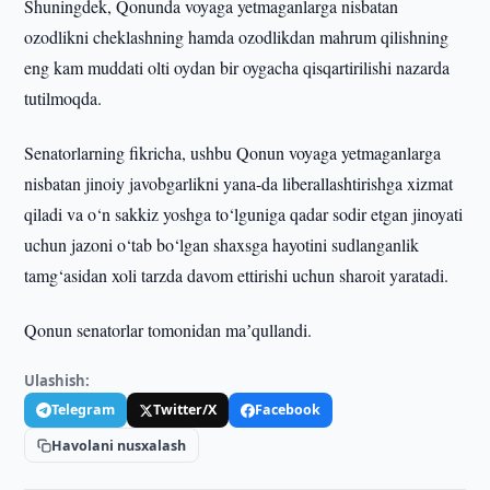
Shuningdek, Qonunda voyaga yetmaganlarga nisbatan
ozodlikni cheklashning hamda ozodlikdan mahrum qilishning
eng kam muddati olti oydan bir oygacha qisqartirilishi nazarda
tutilmoqda.
Senatorlarning fikricha, ushbu Qonun voyaga yetmaganlarga
nisbatan jinoiy javobgarlikni yana-da liberallashtirishga xizmat
qiladi va o‘n sakkiz yoshga to‘lguniga qadar sodir etgan jinoyati
uchun jazoni o‘tab bo‘lgan shaxsga hayotini sudlanganlik
tamg‘asidan xoli tarzda davom ettirishi uchun sharoit yaratadi.
Qonun senatorlar tomonidan maʼqullandi.
Ulashish:
Telegram
Twitter/X
Facebook
Havolani nusxalash