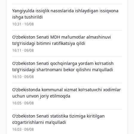
Yangiyulda issiqlik nasoslarida ishlaydigan issiqxona
ishga tushirildi
10:31 · 10/08
Oʻzbekiston Senati MDH maʼlumotlar almashinuvi
toʻgʻrisidagi bitimni ratifikatsiya qildi
16:11 · 09/08
Oʻzbekiston Senati qochqinlarga yordam koʻrsatish
toʻgʻrisidagi shartnomani bekor qilishni maʼqulladi
16:10 · 09/08
Oʻzbekistonda kommunal xizmat koʻrsatuvchi xodimlar
uchun unvon joriy etilmoqda
16:05 · 09/08
Oʻzbekiston Senati statistika tizimiga kiritilgan
oʻzgartirishlarni maʼqulladi
16:03 · 09/08