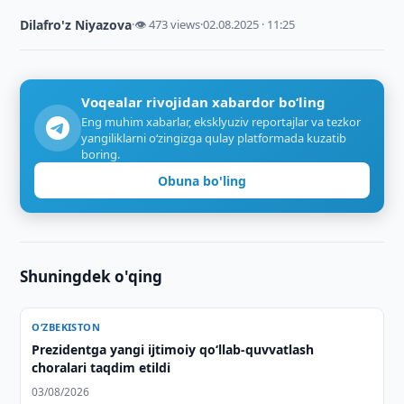
Dilafro'z Niyazova
·
👁 473 views
·
02.08.2025 · 11:25
Voqealar rivojidan xabardor bo‘ling
Eng muhim xabarlar, eksklyuziv reportajlar va tezkor
yangiliklarni o‘zingizga qulay platformada kuzatib
boring.
Obuna bo'ling
Shuningdek o'qing
O‘ZBEKISTON
Prezidentga yangi ijtimoiy qoʻllab-quvvatlash
choralari taqdim etildi
03/08/2026