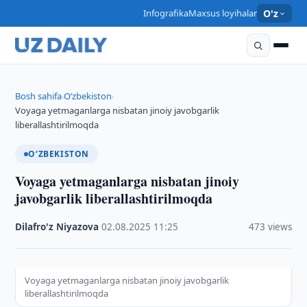
Infografika
Maxsus loyihalar
O'z
Bosh sahifa
O‘zbekiston
›
›
Voyaga yetmaganlarga nisbatan jinoiy javobgarlik
liberallashtirilmoqda
O‘ZBEKISTON
Voyaga yetmaganlarga nisbatan jinoiy
javobgarlik liberallashtirilmoqda
Dilafro'z Niyazova
·
02.08.2025
·
11:25
·
473 views
Voyaga yetmaganlarga nisbatan jinoiy javobgarlik
liberallashtirilmoqda