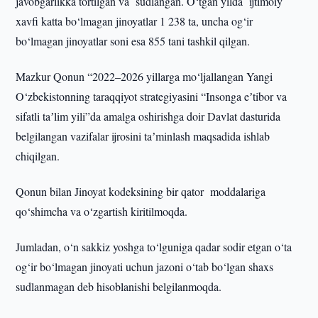
javobgarlikka tortilgan va sudlangan. O‘tgan yilda ijtimoiy
xavfi katta bo‘lmagan jinoyatlar 1 238 ta, uncha og‘ir
bo‘lmagan jinoyatlar soni esa 855 tani tashkil qilgan.
Mazkur Qonun “2022–2026 yillarga mo‘ljallangan Yangi
O‘zbekistonning taraqqiyot strategiyasini “Insonga eʼtibor va
sifatli taʼlim yili”da amalga oshirishga doir Davlat dasturida
belgilangan vazifalar ijrosini taʼminlash maqsadida ishlab
chiqilgan.
Qonun bilan Jinoyat kodeksining bir qator moddalariga
qo‘shimcha va o‘zgartish kiritilmoqda.
Jumladan, o‘n sakkiz yoshga to‘lguniga qadar sodir etgan o‘ta
og‘ir bo‘lmagan jinoyati uchun jazoni o‘tab bo‘lgan shaxs
sudlanmagan deb hisoblanishi belgilanmoqda.