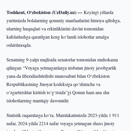
Toshkent, O‘zbekiston (UzDaily.uz) —
Keyingi yillarda
yurtimizda bolalarning qonuniy manfaatlarini himoya qilishga,
ularning huquqlari va erkinliklarini davlat tomonidan
kafolatlashga qaratilgan keng ko‘lamli islohotlar amalga
oshirilmoqda.
Senatning 9-yalpi majlisida senatorlar tomonidan muhokama
qilingan “Voyaga yetmaganlarga nisbatan jinoiy javobgarlik
yana-da liberallashtirilishi munosabati bilan O‘zbekiston
Respublikasining Jinoyat kodeksiga qo‘shimcha va
o‘zgartirishlar kiritish to‘g‘risida”gi Qonun ham ana shu
islohotlarning mantiqiy davomidir.
Statistik raqamlarga ko‘ra, Mamlakatimizda 2023-yilda 1 911
nafar, 2024-yilda 2214 nafar voyaga yetmagan shaxs jinoiy