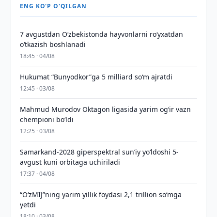
ENG KO'P O'QILGAN
7 avgustdan O‘zbekistonda hayvonlarni ro‘yxatdan
o‘tkazish boshlanadi
18:45 · 04/08
Hukumat “Bunyodkor”ga 5 milliard so‘m ajratdi
12:45 · 03/08
Mahmud Murodov Oktagon ligasida yarim og‘ir vazn
chempioni bo‘ldi
12:25 · 03/08
Samarkand-2028 giperspektral sun’iy yo‘ldoshi 5-
avgust kuni orbitaga uchiriladi
17:37 · 04/08
“O‘zMIJ”ning yarim yillik foydasi 2,1 trillion so‘mga
yetdi
18:10 · 03/08