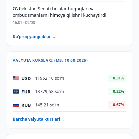
Oʻzbekiston Senati bolalar huquqlari va
ombudsmanlarni himoya qilishni kuchaytirdi
16:01 · 09/08
Ko'proq yangiliklar →
VALYUTA KURSLARI (MB, 10.08.2026)
USD
11952,10 so'm
↑ 0.31%
EUR
13779,58 so'm
↑ 0.22%
RUB
145,21 so'm
↓ 0.67%
Barcha valyuta kurslari →