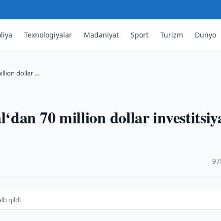
liya
Texnologiyalar
Madaniyat
Sport
Turizm
Dunyo
llion dollar …
dan 70 million dollar investitsiy
·
97
lb qildi