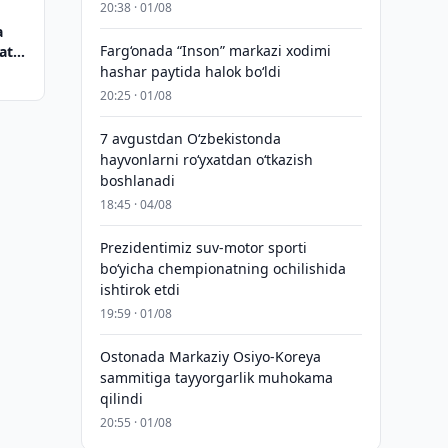
20:38 · 01/08
a
Farg‘onada “Inson” markazi xodimi
ator
hashar paytida halok bo‘ldi
20:25 · 01/08
7 avgustdan O‘zbekistonda
hayvonlarni ro‘yxatdan o‘tkazish
boshlanadi
18:45 · 04/08
Prezidentimiz suv-motor sporti
bo‘yicha chempionatning ochilishida
ishtirok etdi
19:59 · 01/08
Ostonada Markaziy Osiyo-Koreya
sammitiga tayyorgarlik muhokama
qilindi
20:55 · 01/08