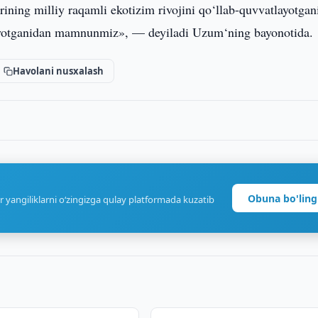
ining milliy raqamli ekotizim rivojini qo‘llab-quvvatlayotgan
ayotganidan mamnunmiz», — deyiladi Uzum‘ning bayonotida.
Havolani nusxalash
Obuna bo'ling
r yangiliklarni o‘zingizga qulay platformada kuzatib