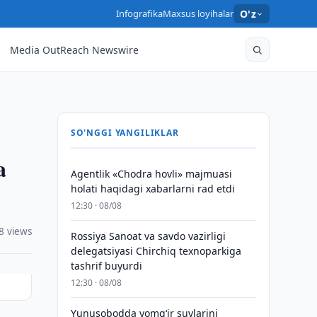
Infografika
Maxsus loyihalar
O'z
Media OutReach Newswire
SO'NGGI YANGILIKLAR
a
Agentlik «Chodra hovli» majmuasi
holati haqidagi xabarlarni rad etdi
12:30 · 08/08
8 views
Rossiya Sanoat va savdo vazirligi
delegatsiyasi Chirchiq texnoparkiga
tashrif buyurdi
12:30 · 08/08
Yunusobodda yomg‘ir suvlarini