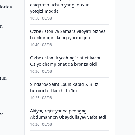
chiqarish uchun yangi quvur
dorida
yotqizilmoqda
10:50 · 08/08
am
Oʻzbekiston va Samara viloyati biznes
hamkorligini kengaytirmoqda
10:40 · 08/08
O‘zbekistonlik yosh og‘ir atletikachi
Osiyo chempionatida bronza oldi
10:30 · 08/08
chun
Sindarov Saint Louis Rapid & Blitz
turnirida ikkinchi bo‘ldi
10:25 · 08/08
Aktyor, rejissyor va pedagog
ez
Abdumannon Ubaydullayev vafot etdi
10:20 · 08/08