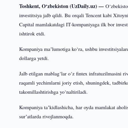
Toshkent, O‘zbekiston (UzDaily.uz) —
O‘zbekisto
investitsiya jalb qildi. Bu orqali Tencent kabi Xitoy
Capital mamlakatdagi IT-kompaniyaga ilk bor investit
ishtirok etdi.
Kompaniya maʼlumotiga ko‘ra, ushbu investitsiyala
dollarga yetdi.
Jalb etilgan mablag‘lar o‘z fintex infratuzilmasini ri
raqamli yechimlarni joriy etish, shuningdek, tadbirk
takomillashtirishga yo‘naltiriladi.
Kompaniya taʼkidlashicha, har oyda mamlakat aholi
surʼatlarda rivojlanmoqda.