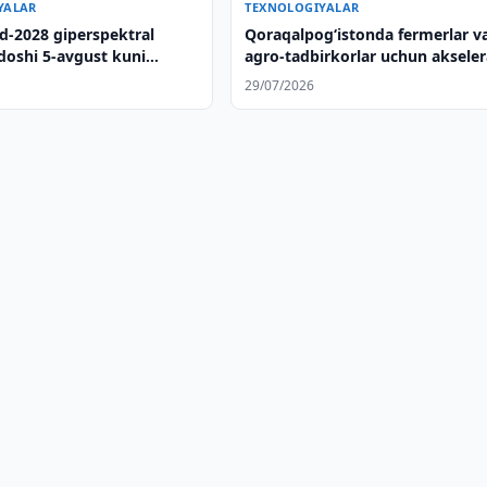
YALAR
TEXNOLOGIYALAR
-2028 giperspektral
Qoraqalpog‘istonda fermerlar v
ldoshi 5-avgust kuni
agro-tadbirkorlar uchun akseler
chiriladi
dasturi ishga tushiriladi
29/07/2026