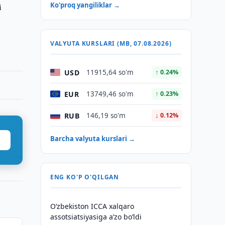
i
Ko'proq yangiliklar →
VALYUTA KURSLARI (MB, 07.08.2026)
USD
11915,64 so'm
↑ 0.24%
EUR
13749,46 so'm
↑ 0.23%
RUB
146,19 so'm
↓ 0.12%
Barcha valyuta kurslari →
ENG KO'P O'QILGAN
O‘zbekiston ICCA xalqaro
assotsiatsiyasiga aʼzo bo‘ldi