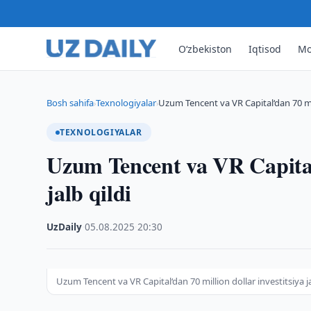
O‘zbekiston
Iqtisod
Mo
Bosh sahifa
Texnologiyalar
Uzum Tencent va VR Capital‘dan 70 mi
›
›
TEXNOLOGIYALAR
Uzum Tencent va VR Capital‘
jalb qildi
UzDaily
·
05.08.2025
·
20:30
Uzum Tencent va VR Capital‘dan 70 million dollar investitsiya ja