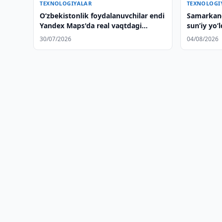
TEXNOLOGIYALAR
TEXNOLOGI
O‘zbekistonlik foydalanuvchilar endi
Samarkand
Yandex Maps'da real vaqtdagi
sun’iy yo‘
geopozitsiyani ulasha oladi
orbitaga u
30/07/2026
04/08/2026