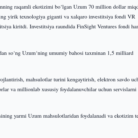
nning raqamli ekotizimi bo‘lgan Uzum 70 million dollar miq
ning yirik texnologiya giganti va xalqaro investitsiya fondi VR
siya kiritdi. Investitsiya raundida FinSight Ventures fondi h
rdan so‘ng Uzum‘ning umumiy bahosi taxminan 1,5 milliard
vojlantirish, mahsulotlar turini kengaytirish, elektron savdo u
orlar va millionlab xususiy foydalanuvchilar uchun servislarni
sining yarmi Uzum mahsulotlaridan foydalanadi va ekotizim t