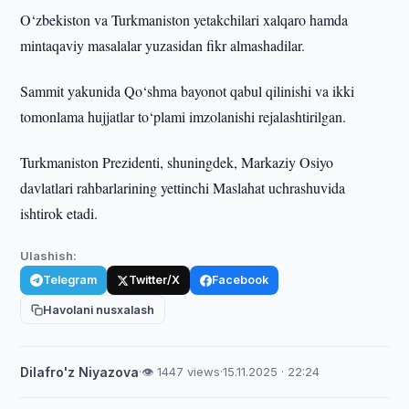
O‘zbekiston va Turkmaniston yetakchilari xalqaro hamda
mintaqaviy masalalar yuzasidan fikr almashadilar.
Sammit yakunida Qo‘shma bayonot qabul qilinishi va ikki
tomonlama hujjatlar to‘plami imzolanishi rejalashtirilgan.
Turkmaniston Prezidenti, shuningdek, Markaziy Osiyo
davlatlari rahbarlarining yettinchi Maslahat uchrashuvida
ishtirok etadi.
Ulashish:
Telegram
Twitter/X
Facebook
Havolani nusxalash
Dilafro'z Niyazova
·
👁 1447 views
·
15.11.2025 · 22:24