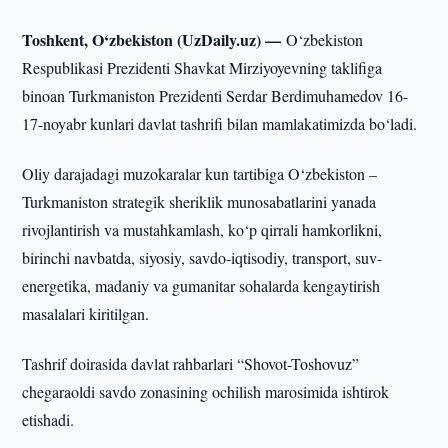
Toshkent, O‘zbekiston (UzDaily.uz) —
O‘zbekiston
Respublikasi Prezidenti Shavkat Mirziyoyevning taklifiga
binoan Turkmaniston Prezidenti Serdar Berdimuhamedov 16-
17-noyabr kunlari davlat tashrifi bilan mamlakatimizda bo‘ladi.
Oliy darajadagi muzokaralar kun tartibiga O‘zbekiston –
Turkmaniston strategik sheriklik munosabatlarini yanada
rivojlantirish va mustahkamlash, ko‘p qirrali hamkorlikni,
birinchi navbatda, siyosiy, savdo-iqtisodiy, transport, suv-
energetika, madaniy va gumanitar sohalarda kengaytirish
masalalari kiritilgan.
Tashrif doirasida davlat rahbarlari “Shovot-Toshovuz”
chegaraoldi savdo zonasining ochilish marosimida ishtirok
etishadi.