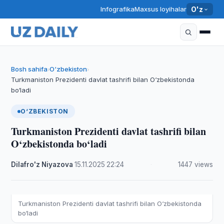
Infografika
Maxsus loyihalar
O'z
Bosh sahifa
O‘zbekiston
›
›
Turkmaniston Prezidenti davlat tashrifi bilan O‘zbekistonda
bo‘ladi
O‘ZBEKISTON
Turkmaniston Prezidenti davlat tashrifi bilan
O‘zbekistonda bo‘ladi
Dilafro'z Niyazova
·
15.11.2025
·
22:24
·
1447 views
Turkmaniston Prezidenti davlat tashrifi bilan O‘zbekistonda
bo‘ladi