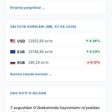
Ko'proq yangiliklar →
VALYUTA KURSLARI (MB, 07.08.2026)
USD
11915,64 so'm
↑ 0.24%
EUR
13749,46 so'm
↑ 0.23%
RUB
146,19 so'm
↓ 0.12%
Barcha valyuta kurslari →
ENG KO'P O'QILGAN
7 avgustdan O‘zbekistonda hayvonlarni ro‘yxatdan