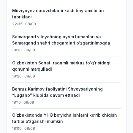
Mirziyoyev quruvchilarni kasb bayrami bilan
tabrikladi
22:35 · 08/08
Samarqand viloyatining ayrim tumanlari va
Samarqand shahri chegaralari oʻzgartirilmoqda
18:30 · 08/08
Oʻzbekiston Senati raqamli markaz toʻgʻrisidagi
qonunni maʼqulladi
18:20 · 08/08
Behruz Karimov faoliyatini Shveysariyaning
“Lugano” klubida davom ettiradi
18:10 · 08/08
O‘zbekistonda YHQ bo‘yicha ishlarni ko‘rib chiqish
tartibi o‘zgarishi mumkin
18:00 · 08/08