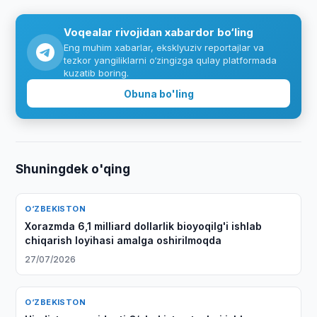
Voqealar rivojidan xabardor bo‘ling
Eng muhim xabarlar, eksklyuziv reportajlar va
tezkor yangiliklarni o‘zingizga qulay platformada
kuzatib boring.
Obuna bo'ling
Shuningdek o'qing
O‘ZBEKISTON
Xorazmda 6,1 milliard dollarlik bioyoqilg'i ishlab
chiqarish loyihasi amalga oshirilmoqda
27/07/2026
O‘ZBEKISTON