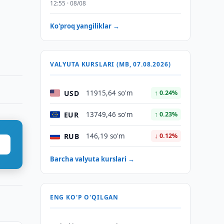
12:55 · 08/08
Ko'proq yangiliklar →
VALYUTA KURSLARI (MB, 07.08.2026)
USD
11915,64 so'm
↑ 0.24%
EUR
13749,46 so'm
↑ 0.23%
RUB
146,19 so'm
↓ 0.12%
Barcha valyuta kurslari →
ENG KO'P O'QILGAN