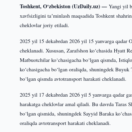
Toshkent, O‘zbekiston (UzDaily.uz) —
Yangi yil 
xavfsizligini taʼminlash maqsadida Toshkent shahrini
cheklovlar joriy etiladi.
2025 yil 15 dekabrdan 2026 yil 15 yanvarga qadar 
cheklanadi. Xususan, Zarafshon ko‘chasida Hyatt 
Matbuotchilar ko‘chasigacha bo‘lgan qismda, Istiq
ko‘chasigacha bo‘lgan oraliqda, shuningdek Buyuk Tu
bo‘lgan qismda avtotransport harakati cheklanadi.
2025 yil 17 dekabrdan 2026 yil 5 yanvarga qadar g
harakatga cheklovlar amal qiladi. Bu davrda Taras
bo‘lgan qismida, shuningdek Sayyid Baraka ko‘cha
oraliqda avtotransport harakati cheklanadi.