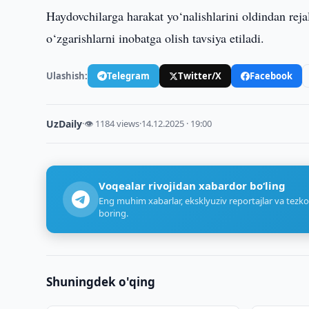
Haydovchilarga harakat yo‘nalishlarini oldindan rejala
o‘zgarishlarni inobatga olish tavsiya etiladi.
Ulashish:
Telegram
Twitter/X
Facebook
UzDaily
·
👁 1184 views
·
14.12.2025 · 19:00
Voqealar rivojidan xabardor bo‘ling
Eng muhim xabarlar, eksklyuziv reportajlar va tezko
boring.
Shuningdek o'qing