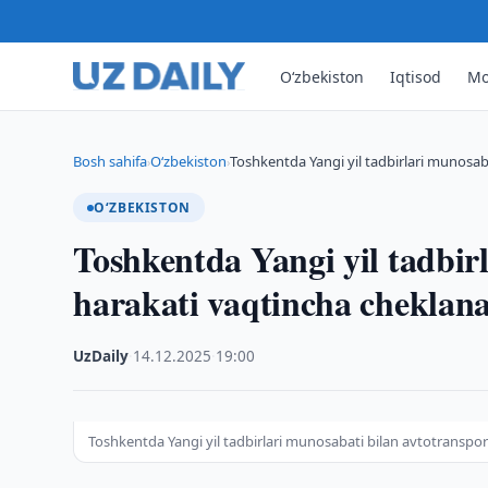
O‘zbekiston
Iqtisod
Mo
Bosh sahifa
O‘zbekiston
Toshkentda Yangi yil tadbirlari munosab
›
›
O‘ZBEKISTON
Toshkentda Yangi yil tadbir
harakati vaqtincha cheklan
UzDaily
·
14.12.2025
·
19:00
Toshkentda Yangi yil tadbirlari munosabati bilan avtotranspor