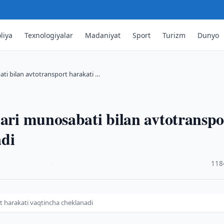
liya
Texnologiyalar
Madaniyat
Sport
Turizm
Dunyo
ati bilan avtotransport harakati …
lari munosabati bilan avtotranspo
adi
·
118
t harakati vaqtincha cheklanadi