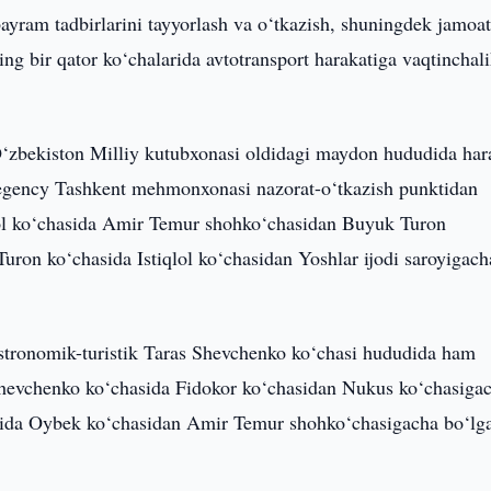
bayram tadbirlarini tayyorlash va o‘tkazish, shuningdek jamoa
ng bir qator ko‘chalarida avtotransport harakatiga vaqtinchal
O‘zbekiston Milliy kutubxonasi oldidagi maydon hududida har
Regency Tashkent mehmonxonasi nazorat-o‘tkazish punktidan
lol ko‘chasida Amir Temur shohko‘chasidan Buyuk Turon
ron ko‘chasida Istiqlol ko‘chasidan Yoshlar ijodi saroyigach
astronomik-turistik Taras Shevchenko ko‘chasi hududida ham
 Shevchenko ko‘chasida Fidokor ko‘chasidan Nukus ko‘chasiga
sida Oybek ko‘chasidan Amir Temur shohko‘chasigacha bo‘lg