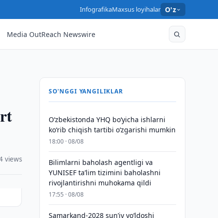
Infografika
Maxsus loyihalar
O'z
Media OutReach Newswire
SO'NGGI YANGILIKLAR
rt
O‘zbekistonda YHQ bo‘yicha ishlarni
ko‘rib chiqish tartibi o‘zgarishi mumkin
18:00 · 08/08
4 views
Bilimlarni baholash agentligi va
YUNISEF taʼlim tizimini baholashni
rivojlantirishni muhokama qildi
17:55 · 08/08
Samarkand-2028 sunʼiy yo‘ldoshi