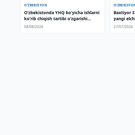
O‘ZBEKISTON
O‘ZBEKISTO
O‘zbekistonda YHQ bo‘yicha ishlarni
Baxtiyor 
ko‘rib chiqish tartibi o‘zgarishi
yangi elch
mumkin
qabul qild
08/08/2026
27/07/2026