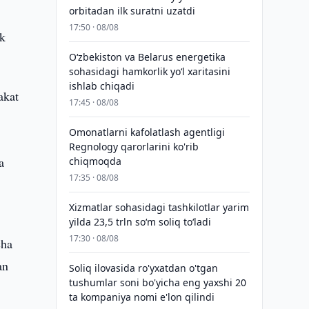
orbitadan ilk suratni uzatdi
t
17:50 · 08/08
ik
Oʻzbekiston va Belarus energetika
sohasidagi hamkorlik yoʻl xaritasini
ishlab chiqadi
akat
17:45 · 08/08
Omonatlarni kafolatlash agentligi
Regnology qarorlarini ko'rib
a
chiqmoqda
17:35 · 08/08
Xizmatlar sohasidagi tashkilotlar yarim
yilda 23,5 trln so‘m soliq to‘ladi
17:30 · 08/08
cha
an
Soliq ilovasida ro'yxatdan o'tgan
tushumlar soni bo'yicha eng yaxshi 20
ta kompaniya nomi e'lon qilindi