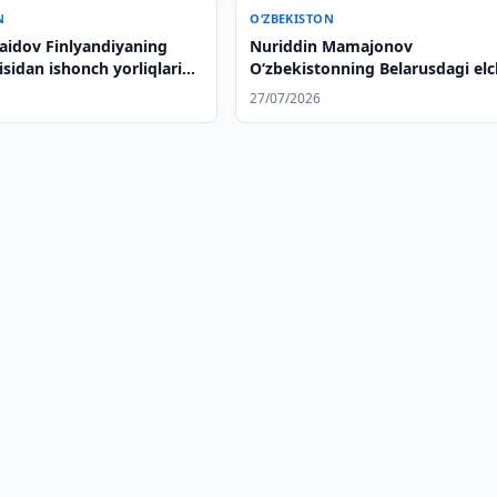
N
O‘ZBEKISTON
Saidov Finlyandiyaning
Nuriddin Mamajonov
isidan ishonch yorliqlarini
O‘zbekistonning Belarusdagi elc
i
etib tayinlandi
27/07/2026