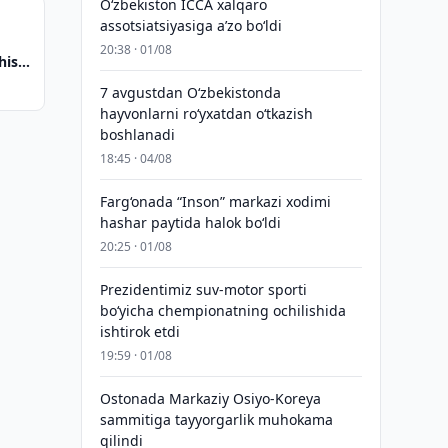
O‘zbekiston ICCA xalqaro
assotsiatsiyasiga aʼzo bo‘ldi
20:38 · 01/08
hisi
7 avgustdan O‘zbekistonda
hayvonlarni ro‘yxatdan o‘tkazish
boshlanadi
18:45 · 04/08
Farg‘onada “Inson” markazi xodimi
hashar paytida halok bo‘ldi
20:25 · 01/08
Prezidentimiz suv-motor sporti
bo‘yicha chempionatning ochilishida
ishtirok etdi
19:59 · 01/08
Ostonada Markaziy Osiyo-Koreya
sammitiga tayyorgarlik muhokama
qilindi