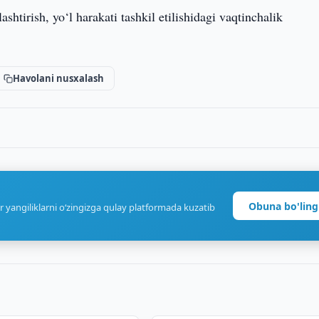
shtirish, yo‘l harakati tashkil etilishidagi vaqtinchalik
Havolani nusxalash
Obuna bo'ling
r yangiliklarni o‘zingizga qulay platformada kuzatib