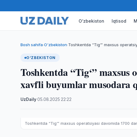
O‘zbekiston
Iqtisod
M
Bosh sahifa
O‘zbekiston
Toshkentda “Tig‘” maxsus operatsi
›
›
O‘ZBEKISTON
Toshkentda “Tig‘” maxsus o
xavfli buyumlar musodara q
UzDaily
·
05.08.2025
·
22:22
Toshkentda “Tig‘” maxsus operatsiyasi davomida 1700 dan 