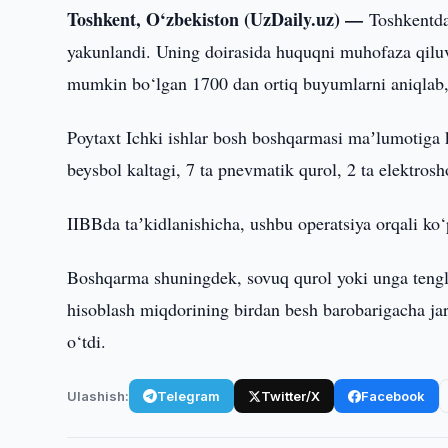
Toshkent, O‘zbekiston (UzDaily.uz) —
Toshkentda
yakunlandi. Uning doirasida huquqni muhofaza qiluvc
mumkin bo‘lgan 1700 dan ortiq buyumlarni aniqlab,
Poytaxt Ichki ishlar bosh boshqarmasi maʼlumotiga k
beysbol kaltagi, 7 ta pnevmatik qurol, 2 ta elektros
IIBBda taʼkidlanishicha, ushbu operatsiya orqali ko‘
Boshqarma shuningdek, sovuq qurol yoki unga tengla
hisoblash miqdorining birdan besh barobarigacha jar
o‘tdi.
Ulashish:
Telegram
Twitter/X
Facebook