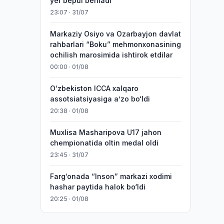
yer bepul beriladi
23:07 · 31/07
Markaziy Osiyo va Ozarbayjon davlat
rahbarlari “Boku” mehmonxonasining
ochilish marosimida ishtirok etdilar
00:00 · 01/08
O‘zbekiston ICCA xalqaro
assotsiatsiyasiga aʼzo bo‘ldi
20:38 · 01/08
Muxlisa Masharipova U17 jahon
chempionatida oltin medal oldi
23:45 · 31/07
Farg‘onada “Inson” markazi xodimi
hashar paytida halok bo‘ldi
20:25 · 01/08