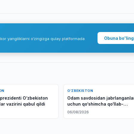
Obuna bo'ling
kor yangiliklarni o‘zingizga qulay platformada
ON
O‘ZBEKISTON
 prezidenti O‘zbekiston
Odam savdosidan jabrlanganla
lar vazirini qabul qildi
uchun qo‘shimcha qo‘llab-
quvvatlash choralari joriy etila
6
06/08/2026