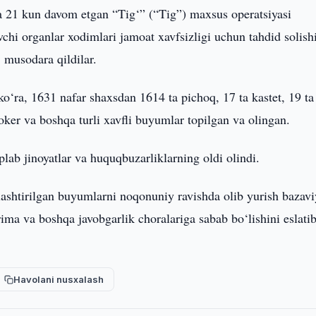
 21 kun davom etgan “Tig‘” (“Tig”) maxsus operatsiyasi
hi organlar xodimlari jamoat xavfsizligi uchun tahdid solish
 musodara qildilar.
o‘ra, 1631 nafar shaxsdan 1614 ta pichoq, 17 ta kastet, 19 ta
hoker va boshqa turli xavfli buyumlar topilgan va olingan.
plab jinoyatlar va huquqbuzarliklarning oldi olindi.
shtirilgan buyumlarni noqonuniy ravishda olib yurish bazavi
ima va boshqa javobgarlik choralariga sabab bo‘lishini eslati
Havolani nusxalash