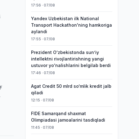
17:56 · 07/08
i
Yandex Uzbekistan ilk National
Transport Hackathon'ning hamkoriga
aylandi
17:55 · 07/08
Prezident Oʻzbekistonda sunʼiy
intellektni rivojlantirishning yangi
ustuvor yoʻnalishlarini belgilab berdi
17:46 · 07/08
y
Agat Credit 50 mlrd so‘mlik kredit jalb
qiladi
b
12:15 · 07/08
FIDE Samarqand shaxmat
Olimpiadasi jamoalarini tasdiqladi
11:45 · 07/08