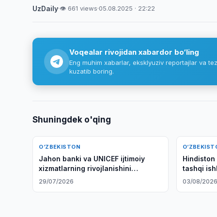
UzDaily
·
👁 661 views
·
05.08.2025 · 22:22
Voqealar rivojidan xabardor bo‘ling
Eng muhim xabarlar, eksklyuziv reportajlar va tez
kuzatib boring.
Shuningdek o'qing
O‘ZBEKISTON
O‘ZBEKIST
Jahon banki va UNICEF ijtimoiy
Hindiston
xizmatlarning rivojlanishini
tashqi ish
baholadilar
29/07/2026
03/08/202