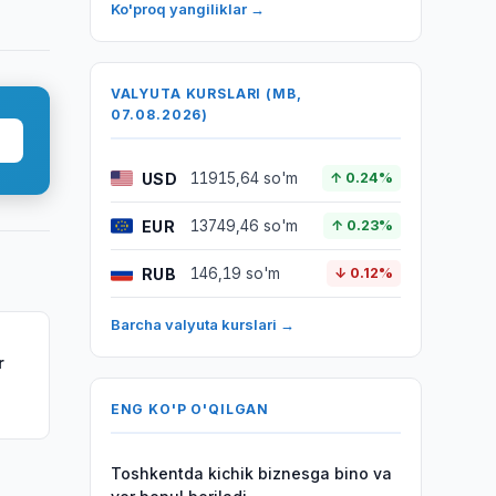
Ko'proq yangiliklar →
VALYUTA KURSLARI (MB,
07.08.2026)
USD
11915,64 so'm
↑ 0.24%
EUR
13749,46 so'm
↑ 0.23%
RUB
146,19 so'm
↓ 0.12%
Barcha valyuta kurslari →
r
di
ENG KO'P O'QILGAN
Toshkentda kichik biznesga bino va