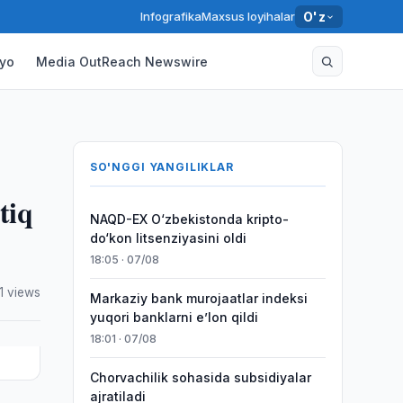
Infografika
Maxsus loyihalar
O'z
yo
Media OutReach Newswire
SO'NGGI YANGILIKLAR
tiq
NAQD-EX O‘zbekistonda kripto-
do‘kon litsenziyasini oldi
18:05 · 07/08
1 views
Markaziy bank murojaatlar indeksi
yuqori banklarni eʼlon qildi
18:01 · 07/08
Chorvachilik sohasida subsidiyalar
ajratiladi