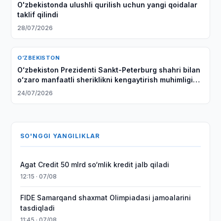
O'zbekistonda ulushli qurilish uchun yangi qoidalar
taklif qilindi
28/07/2026
O‘ZBEKISTON
Oʻzbekiston Prezidenti Sankt-Peterburg shahri bilan
oʻzaro manfaatli sheriklikni kengaytirish muhimligini
taʼkidladi
24/07/2026
SO'NGGI YANGILIKLAR
Agat Credit 50 mlrd so‘mlik kredit jalb qiladi
12:15 · 07/08
FIDE Samarqand shaxmat Olimpiadasi jamoalarini
tasdiqladi
11:45 · 07/08