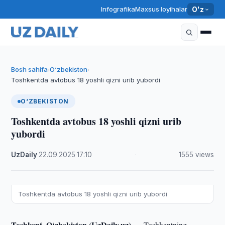
Infografika
Maxsus loyihalar
O'z
Bosh sahifa
O‘zbekiston
›
›
Toshkentda avtobus 18 yoshli qizni urib yubordi
O‘ZBEKISTON
Toshkentda avtobus 18 yoshli qizni urib
yubordi
UzDaily
·
22.09.2025
·
17:10
·
1555 views
Toshkentda avtobus 18 yoshli qizni urib yubordi
Toshkent, O‘zbekiston (UzDaily.uz) —
Toshkentning