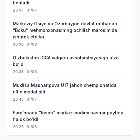
beriladi
23:07 · 31/07
Markaziy Osiyo va Ozarbayjon davlat rahbarlari
“Boku” mehmonxonasining ochilish marosimida
ishtirok etdilar
00:00 · 01/08
O‘zbekiston ICCA xalqaro assotsiatsiyasiga aʼzo
bo‘ldi
20:38 · 01/08
Muxlisa Masharipova U17 jahon chempionatida
oltin medal oldi
23:45 · 31/07
Farg‘onada “Inson” markazi xodimi hashar paytida
halok bo‘ldi
20:25 · 01/08