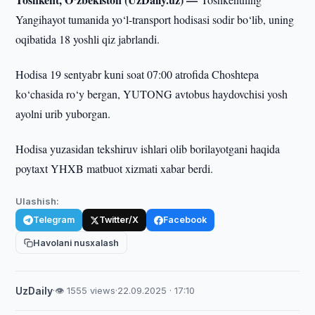
Yangihayot tumanida yo‘l-transport hodisasi sodir bo‘lib, uning
oqibatida 18 yoshli qiz jabrlandi.
Hodisa 19 sentyabr kuni soat 07:00 atrofida Choshtepa
ko‘chasida ro‘y bergan, YUTONG avtobus haydovchisi yosh
ayolni urib yuborgan.
Hodisa yuzasidan tekshiruv ishlari olib borilayotgani haqida
poytaxt YHXB matbuot xizmati xabar berdi.
Ulashish:
Telegram
Twitter/X
Facebook
Havolani nusxalash
UzDaily
·
👁 1555 views
·
22.09.2025 · 17:10