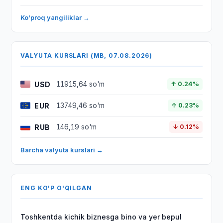
Ko'proq yangiliklar →
VALYUTA KURSLARI (MB, 07.08.2026)
USD
11915,64 so'm
↑ 0.24%
EUR
13749,46 so'm
↑ 0.23%
RUB
146,19 so'm
↓ 0.12%
Barcha valyuta kurslari →
ENG KO'P O'QILGAN
Toshkentda kichik biznesga bino va yer bepul