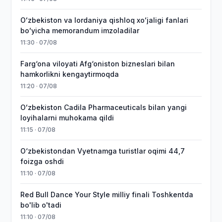
Oʻzbekiston va Iordaniya qishloq xoʻjaligi fanlari
boʻyicha memorandum imzoladilar
11:30 · 07/08
Farg‘ona viloyati Afg‘oniston bizneslari bilan
hamkorlikni kengaytirmoqda
11:20 · 07/08
Oʻzbekiston Cadila Pharmaceuticals bilan yangi
loyihalarni muhokama qildi
11:15 · 07/08
O‘zbekistondan Vyetnamga turistlar oqimi 44,7
foizga oshdi
11:10 · 07/08
Red Bull Dance Your Style milliy finali Toshkentda
bo'lib o'tadi
11:10 · 07/08