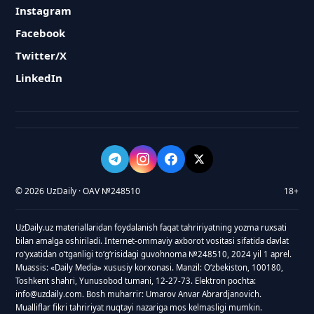
Instagram
Facebook
Twitter/X
LinkedIn
© 2026 UzDaily · OAV №248510
18+
UzDaily.uz materiallaridan foydalanish faqat tahririyatning yozma ruxsati
bilan amalga oshiriladi. Internet-ommaviy axborot vositasi sifatida davlat
roʻyxatidan oʻtganligi toʻgʻrisidagi guvohnoma №248510, 2024 yil 1 aprel.
Muassis: «Daily Media» xususiy korxonasi. Manzil: Oʻzbekiston, 100180,
Toshkent shahri, Yunusobod tumani, 12-27-73. Elektron pochta:
info@uzdaily.com. Bosh muharrir: Umarov Anvar Abrardjanovich.
Mualliflar fikri tahririyat nuqtayi nazariga mos kelmasligi mumkin.