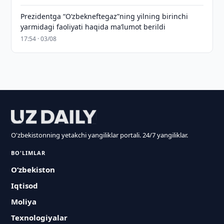
Prezidentga “Oʻzbekneftegaz”ning yilning birinchi
yarmidagi faoliyati haqida maʼlumot berildi
17:54 · 03/08
O'zbekistonning yetakchi yangiliklar portali. 24/7 yangiliklar.
BO'LIMLAR
O‘zbekiston
Iqtisod
Moliya
Texnologiyalar