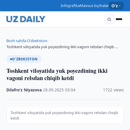
Infografika
Maxsus loyihalar
O'z
Bosh sahifa
O‘zbekiston
›
›
Toshkent viloyatida yuk poyezdining ikki vagoni relsdan chiqib …
O‘ZBEKISTON
Toshkent viloyatida yuk poyezdining ikki
vagoni relsdan chiqib ketdi
Dilafro'z Niyazova
·
28.09.2025
·
03:04
·
1722 views
Toshkent viloyatida yuk poyezdining ikki vagoni relsdan chiqib
ketdi