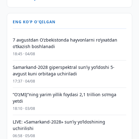
ENG KO'P O'QILGAN
7 avgustdan O‘zbekistonda hayvonlarni ro‘yxatdan
o‘tkazish boshlanadi
18:45 · 04/08
Samarkand-2028 giperspektral sun’iy yo‘ldoshi 5-
avgust kuni orbitaga uchiriladi
17:37 · 04/08
“O‘zMIJ”ning yarim yillik foydasi 2,1 trillion so‘mga
yetdi
18:10 · 03/08
LIVE: «Samarkand-2028» sun’iy yo‘ldoshining
uchirilishi
06:58 · 05/08