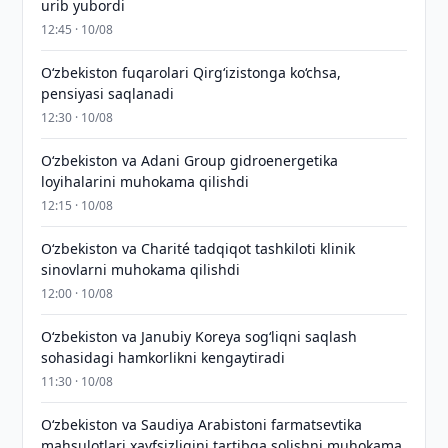
urib yubordi
12:45 · 10/08
O‘zbekiston fuqarolari Qirg‘izistonga ko‘chsa,
pensiyasi saqlanadi
12:30 · 10/08
Oʻzbekiston va Adani Group gidroenergetika
loyihalarini muhokama qilishdi
12:15 · 10/08
Oʻzbekiston va Charité tadqiqot tashkiloti klinik
sinovlarni muhokama qilishdi
12:00 · 10/08
Oʻzbekiston va Janubiy Koreya sogʻliqni saqlash
sohasidagi hamkorlikni kengaytiradi
11:30 · 10/08
Oʻzbekiston va Saudiya Arabistoni farmatsevtika
mahsulotlari xavfsizligini tartibga solishni muhokama