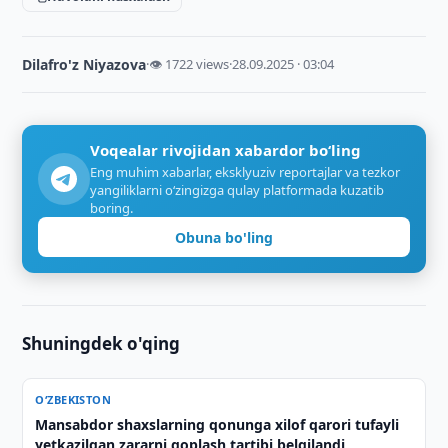
Dilafro'z Niyazova
·
👁 1722 views
·
28.09.2025 · 03:04
Voqealar rivojidan xabardor bo‘ling
Eng muhim xabarlar, eksklyuziv reportajlar va tezkor
yangiliklarni o‘zingizga qulay platformada kuzatib
boring.
Obuna bo'ling
Shuningdek o'qing
O‘ZBEKISTON
Mansabdor shaxslarning qonunga xilof qarori tufayli
yetkazilgan zararni qoplash tartibi belgilandi