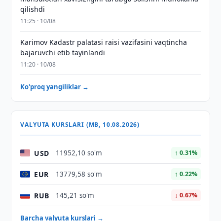
qilishdi
11:25 · 10/08
Karimov Kadastr palatasi raisi vazifasini vaqtincha
bajaruvchi etib tayinlandi
11:20 · 10/08
Ko'proq yangiliklar →
VALYUTA KURSLARI (MB, 10.08.2026)
USD
11952,10 so'm
↑ 0.31%
EUR
13779,58 so'm
↑ 0.22%
RUB
145,21 so'm
↓ 0.67%
Barcha valyuta kurslari →