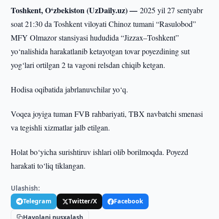
Toshkent, O‘zbekiston (UzDaily.uz) —
2025 yil 27 sentyabr
soat 21:30 da Toshkent viloyati Chinoz tumani “Rasulobod”
MFY Olmazor stansiyasi hududida “Jizzax–Toshkent”
yo‘nalishida harakatlanib ketayotgan tovar poyezdining sut
yog‘lari ortilgan 2 ta vagoni relsdan chiqib ketgan.
Hodisa oqibatida jabrlanuvchilar yo‘q.
Voqea joyiga tuman FVB rahbariyati, TBX navbatchi smenasi
va tegishli xizmatlar jalb etilgan.
Holat bo‘yicha surishtiruv ishlari olib borilmoqda. Poyezd
harakati to‘liq tiklangan.
Ulashish:
Telegram
Twitter/X
Facebook
Havolani nusxalash