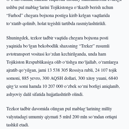
ushbu pul mablag‘larini Tojikistonga o‘tkazib berish uchun
“Farhod” chegara bojxona postiga kirib kelgan vaqtlarida
to‘xtatib qolinib, holat tegishli tartibda rasmiylashtirildi.
Shuningdek, tezkor tadbir vaqtida chegara bojxona posti
yaqinida bo‘lgan bekobodlik shaxsning “Treker” rusumli
avtotransport vositasi ko‘zdan kechirilganda, unda ham
Tojikiston Respublikasiga olib o‘tishga mo‘ljallab, o‘ramlarga
ajratib qo‘yilgan, jami 13 538 305 Rossiya rubli, 24 107 tojik
somoni, 885 yevro, 300 AQSH dollari, 300 xitoy yuani, 6840
qirg‘iz somi hamda 10 207 000 o‘zbek so‘mi borligi aniqlanib,
ashyoviy dalil sifatida hujjatlashtirib olindi.
Tezkor tadbir davomida olingan pul mablag‘larining milliy
valyutadagi umumiy qiymati 5 mlrd 200 mln so‘mdan ortiqni
tashkil etadi.