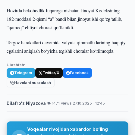
Hozirda bekobodlik fuqaroga nisbatan Jinoyat Kodeksining
182-moddasi 2-qismi “a” bandi bilan jinoyat ishi qo‘zg‘atilib,
“qamoq” ehtiyot chorasi qo‘llanildi.
Tergov harakatlari davomida valyuta qimmatliklarining haqiqiy
egalarini aniqlash bo‘yicha tegishli choralar ko‘rilmoqda.
Ulashish:
Telegram
Twitter/X
Facebook
Havolani nusxalash
Dilafro'z Niyazova
·
👁 1471 views
·
27.10.2025 · 12:45
Voqealar rivojidan xabardor bo‘ling