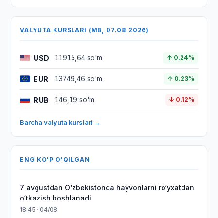
VALYUTA KURSLARI (MB, 07.08.2026)
USD
11915,64 so'm
↑ 0.24%
EUR
13749,46 so'm
↑ 0.23%
RUB
146,19 so'm
↓ 0.12%
Barcha valyuta kurslari →
ENG KO'P O'QILGAN
7 avgustdan O‘zbekistonda hayvonlarni ro‘yxatdan
o‘tkazish boshlanadi
18:45 · 04/08