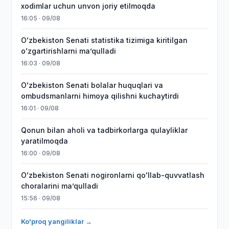
xodimlar uchun unvon joriy etilmoqda
16:05 · 09/08
Oʻzbekiston Senati statistika tizimiga kiritilgan
oʻzgartirishlarni maʼqulladi
16:03 · 09/08
Oʻzbekiston Senati bolalar huquqlari va
ombudsmanlarni himoya qilishni kuchaytirdi
16:01 · 09/08
Qonun bilan aholi va tadbirkorlarga qulayliklar
yaratilmoqda
16:00 · 09/08
Oʻzbekiston Senati nogironlarni qoʻllab-quvvatlash
choralarini maʼqulladi
15:56 · 09/08
Ko'proq yangiliklar →