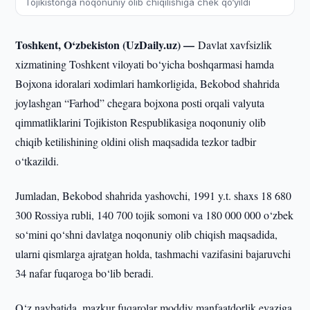
Tojikistonga noqonuniy olib chiqilishiga chek qo‘yildi
Toshkent, O‘zbekiston (UzDaily.uz) —
Davlat xavfsizlik
xizmatining Toshkent viloyati bo‘yicha boshqarmasi hamda
Bojxona idoralari xodimlari hamkorligida, Bekobod shahrida
joylashgan “Farhod” chegara bojxona posti orqali valyuta
qimmatliklarini Tojikiston Respublikasiga noqonuniy olib
chiqib ketilishining oldini olish maqsadida tezkor tadbir
o‘tkazildi.
Jumladan, Bekobod shahrida yashovchi, 1991 y.t. shaxs 18 680
300 Rossiya rubli, 140 700 tojik somoni va 180 000 000 o‘zbek
so‘mini qo‘shni davlatga noqonuniy olib chiqish maqsadida,
ularni qismlarga ajratgan holda, tashmachi vazifasini bajaruvchi
34 nafar fuqaroga bo‘lib beradi.
O‘z navbatida, mazkur fuqarolar moddiy manfaatdorlik evaziga