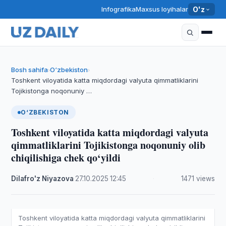
Infografika
Maxsus loyihalar
O'z
Bosh sahifa
O‘zbekiston
›
›
Toshkent viloyatida katta miqdordagi valyuta qimmatliklarini
Tojikistonga noqonuniy …
O‘ZBEKISTON
Toshkent viloyatida katta miqdordagi valyuta
qimmatliklarini Tojikistonga noqonuniy olib
chiqilishiga chek qo‘yildi
Dilafro'z Niyazova
·
27.10.2025
·
12:45
·
1471 views
Toshkent viloyatida katta miqdordagi valyuta qimmatliklarini