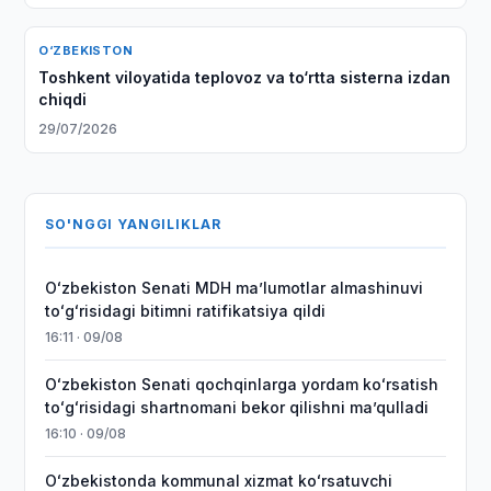
O‘ZBEKISTON
Toshkent viloyatida teplovoz va to‘rtta sisterna izdan
chiqdi
29/07/2026
SO'NGGI YANGILIKLAR
Oʻzbekiston Senati MDH maʼlumotlar almashinuvi
toʻgʻrisidagi bitimni ratifikatsiya qildi
16:11 · 09/08
Oʻzbekiston Senati qochqinlarga yordam koʻrsatish
toʻgʻrisidagi shartnomani bekor qilishni maʼqulladi
16:10 · 09/08
Oʻzbekistonda kommunal xizmat koʻrsatuvchi