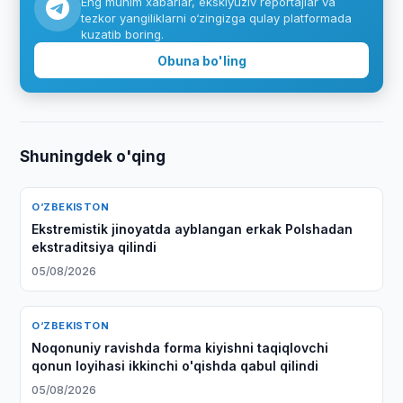
Eng muhim xabarlar, eksklyuziv reportajlar va
tezkor yangiliklarni o‘zingizga qulay platformada
kuzatib boring.
Obuna bo'ling
Shuningdek o'qing
O‘ZBEKISTON
Ekstremistik jinoyatda ayblangan erkak Polshadan
ekstraditsiya qilindi
05/08/2026
O‘ZBEKISTON
Noqonuniy ravishda forma kiyishni taqiqlovchi
qonun loyihasi ikkinchi o'qishda qabul qilindi
05/08/2026