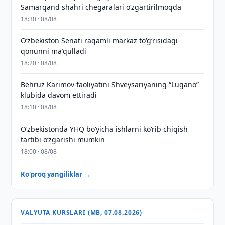
Samarqand shahri chegaralari oʻzgartirilmoqda
18:30 · 08/08
Oʻzbekiston Senati raqamli markaz toʻgʻrisidagi
qonunni maʼqulladi
18:20 · 08/08
Behruz Karimov faoliyatini Shveysariyaning “Lugano”
klubida davom ettiradi
18:10 · 08/08
O‘zbekistonda YHQ bo‘yicha ishlarni ko‘rib chiqish
tartibi o‘zgarishi mumkin
18:00 · 08/08
Ko'proq yangiliklar →
VALYUTA KURSLARI (MB, 07.08.2026)