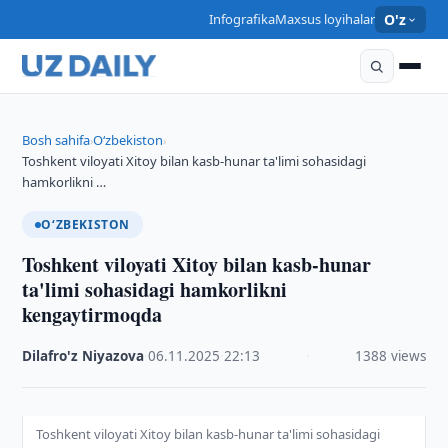
Infografika
Maxsus loyihalar
O'z
Bosh sahifa
O‘zbekiston
›
›
Toshkent viloyati Xitoy bilan kasb-hunar ta'limi sohasidagi
hamkorlikni …
O‘ZBEKISTON
Toshkent viloyati Xitoy bilan kasb-hunar
ta'limi sohasidagi hamkorlikni
kengaytirmoqda
Dilafro'z Niyazova
·
06.11.2025
·
22:13
·
1388 views
Toshkent viloyati Xitoy bilan kasb-hunar ta'limi sohasidagi