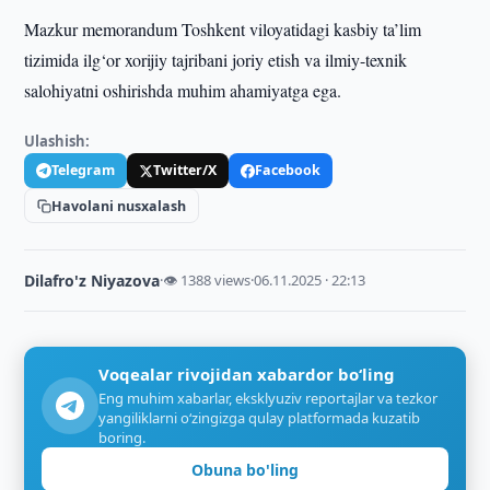
Mazkur memorandum Toshkent viloyatidagi kasbiy ta’lim
tizimida ilg‘or xorijiy tajribani joriy etish va ilmiy-texnik
salohiyatni oshirishda muhim ahamiyatga ega.
Ulashish:
Telegram
Twitter/X
Facebook
Havolani nusxalash
Dilafro'z Niyazova
·
👁 1388 views
·
06.11.2025 · 22:13
Voqealar rivojidan xabardor bo‘ling
Eng muhim xabarlar, eksklyuziv reportajlar va tezkor
yangiliklarni o‘zingizga qulay platformada kuzatib
boring.
Obuna bo'ling