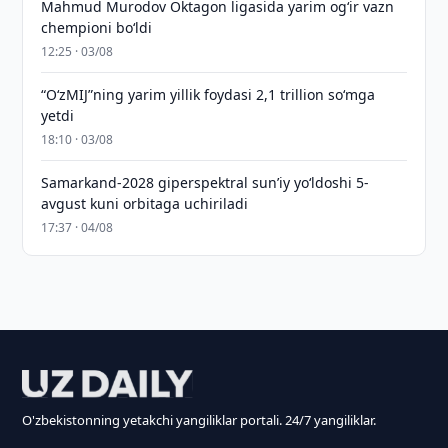
Mahmud Murodov Oktagon ligasida yarim og‘ir vazn
chempioni bo‘ldi
12:25 · 03/08
“O‘zMIJ”ning yarim yillik foydasi 2,1 trillion so‘mga
yetdi
18:10 · 03/08
Samarkand-2028 giperspektral sun’iy yo‘ldoshi 5-
avgust kuni orbitaga uchiriladi
17:37 · 04/08
O'zbekistonning yetakchi yangiliklar portali. 24/7 yangiliklar.