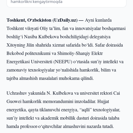
hamkorlikni kengaytirmoqda
Toshkent, O‘zbekiston (UzDaily.uz) —
Ayni kunlarda
Toshkent viloyati Oliy taʼlim, fan va innovatsiyalar boshqarmasi
boshlig‘i Nasiba Kulbekova boshchiligidagi delegatsiya
Xitoyning Jilin shahrida xizmat safarida bo‘ldi. Safar doirasida
Bekobod politexnikumi va Shimoliy-Sharqiy Elektr
Energetikasi Universiteti (NEEPU) o‘rtasida sun’iy intellekt va
zamonaviy texnologiyalar yo‘nalishida hamkorlik, bilim va
tajriba almashish masalalari muhokama qilindi.
Uchrashuv yakunida N. Kulbekova va universitet rektori Cai
Guowei hamkorlik memorandumini imzoladilar. Hujjat
energetika, qayta tiklanuvchi energiya, “aqlli” texnologiyalar,
sun’iy intellekt va akademik mobillik dasturi doirasida talaba
hamda professor-o‘qituvchilar almashuvini nazarda tutadi.