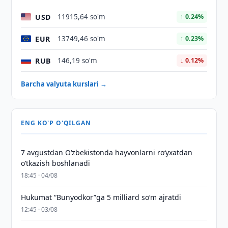
USD
11915,64 so'm
↑ 0.24%
EUR
13749,46 so'm
↑ 0.23%
RUB
146,19 so'm
↓ 0.12%
Barcha valyuta kurslari →
ENG KO'P O'QILGAN
7 avgustdan O‘zbekistonda hayvonlarni ro‘yxatdan
o‘tkazish boshlanadi
18:45 · 04/08
Hukumat “Bunyodkor”ga 5 milliard so‘m ajratdi
12:45 · 03/08