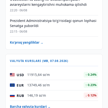
aviareyslarni kengaytirishni muhokama qilishdi
22:20 · 06/08
Prezident Administratsiya to'g'risidagi qonun loyihasi
Senatga yuborildi
22:15 · 06/08
Ko'proq yangiliklar →
VALYUTA KURSLARI (MB, 07.08.2026)
USD
11915,64 so'm
↑ 0.24%
EUR
13749,46 so'm
↑ 0.23%
RUB
146,19 so'm
↓ 0.12%
Barcha valyuta kurslari →