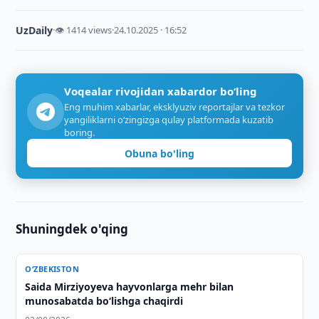
UzDaily
·
👁 1414 views
·
24.10.2025 · 16:52
Voqealar rivojidan xabardor bo‘ling
Eng muhim xabarlar, eksklyuziv reportajlar va tezkor
yangiliklarni o‘zingizga qulay platformada kuzatib
boring.
Obuna bo'ling
Shuningdek o'qing
O‘ZBEKISTON
Saida Mirziyoyeva hayvonlarga mehr bilan
munosabatda bo‘lishga chaqirdi