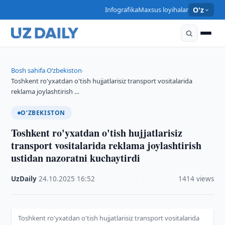
Infografika
Maxsus loyihalar
O'z
Bosh sahifa
O‘zbekiston
›
›
Toshkent ro'yxatdan o'tish hujjatlarisiz transport vositalarida
reklama joylashtirish …
O‘ZBEKISTON
Toshkent ro'yxatdan o'tish hujjatlarisiz
transport vositalarida reklama joylashtirish
ustidan nazoratni kuchaytirdi
UzDaily
·
24.10.2025
·
16:52
·
1414 views
Toshkent ro'yxatdan o'tish hujjatlarisiz transport vositalarida