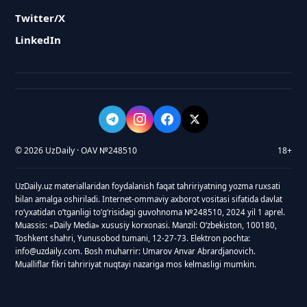
Twitter/X
LinkedIn
© 2026 UzDaily · OAV №248510
18+
UzDaily.uz materiallaridan foydalanish faqat tahririyatning yozma ruxsati
bilan amalga oshiriladi. Internet-ommaviy axborot vositasi sifatida davlat
roʻyxatidan oʻtganligi toʻgʻrisidagi guvohnoma №248510, 2024 yil 1 aprel.
Muassis: «Daily Media» xususiy korxonasi. Manzil: Oʻzbekiston, 100180,
Toshkent shahri, Yunusobod tumani, 12-27-73. Elektron pochta:
info@uzdaily.com. Bosh muharrir: Umarov Anvar Abrardjanovich.
Mualliflar fikri tahririyat nuqtayi nazariga mos kelmasligi mumkin.