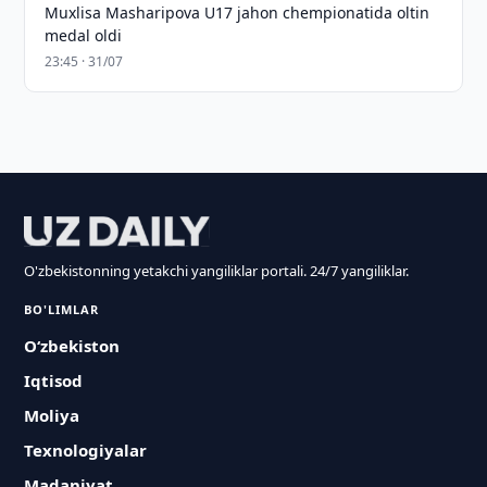
Muxlisa Masharipova U17 jahon chempionatida oltin
medal oldi
23:45 · 31/07
O'zbekistonning yetakchi yangiliklar portali. 24/7 yangiliklar.
BO'LIMLAR
O‘zbekiston
Iqtisod
Moliya
Texnologiyalar
Madaniyat