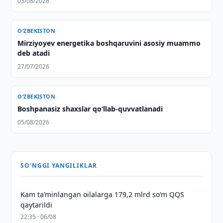
03/08/2026
O‘ZBEKISTON
Mirziyoyev energetika boshqaruvini asosiy muammo
deb atadi
27/07/2026
O‘ZBEKISTON
Boshpanasiz shaxslar qo‘llab-quvvatlanadi
05/08/2026
SO'NGGI YANGILIKLAR
Kam taʼminlangan oilalarga 179,2 mlrd so‘m QQS
qaytarildi
22:35 · 06/08