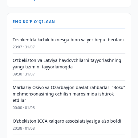
ENG KO'P O'QILGAN
Toshkentda kichik biznesga bino va yer bepul beriladi
23:07 · 31/07
Oʻzbekiston va Latviya haydovchilarni tayyorlashning
yangi tizimini tayyorlamoqda
09:30 · 31/07
Markaziy Osiyo va Ozarbayjon davlat rahbarlari “Boku”
mehmonxonasining ochilish marosimida ishtirok
etdilar
00:00 · 01/08
O‘zbekiston ICCA xalqaro assotsiatsiyasiga aʼzo bo‘ldi
20:38 · 01/08