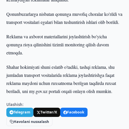
Qonunbuzarlarga nisbatan qonunga muvofiq choralar ko'rildi va
transport vositalari egalari bilan tushuntirish ishlari olib borildi.
Reklama va axborot materiallarini joylashtirish bo'yicha
qonunga rioya qilinishini tizimli monitoring qilish davom
etmoqda.
Shahar hokimiyati shuni eslatib o'tadiki, tashqi reklama, shu
jumladan transport vositalarida reklama joylashtirishga faqat
reklama maydoni uchun ruxsatnoma berilgan taqdirda ruxsat
beriladi, uni my.gov.uz portali orqali onlayn olish mumkin.
Ulashish:
Telegram
Twitter/X
Facebook
Havolani nusxalash