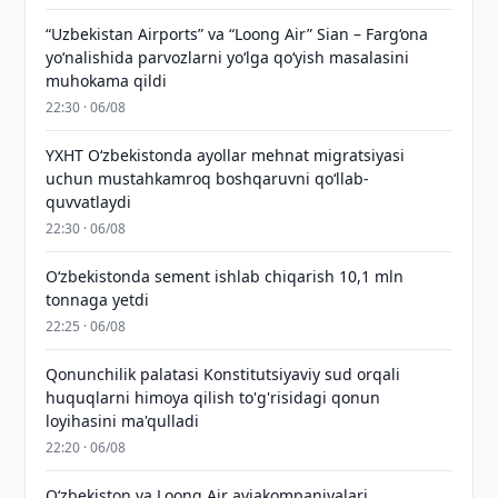
“Uzbekistan Airports” va “Loong Air” Sian – Farg‘ona
yo‘nalishida parvozlarni yo‘lga qo‘yish masalasini
muhokama qildi
22:30 · 06/08
YXHT O‘zbekistonda ayollar mehnat migratsiyasi
uchun mustahkamroq boshqaruvni qo‘llab-
quvvatlaydi
22:30 · 06/08
O‘zbekistonda sement ishlab chiqarish 10,1 mln
tonnaga yetdi
22:25 · 06/08
Qonunchilik palatasi Konstitutsiyaviy sud orqali
huquqlarni himoya qilish to'g'risidagi qonun
loyihasini ma'qulladi
22:20 · 06/08
Oʻzbekiston va Loong Air aviakompaniyalari