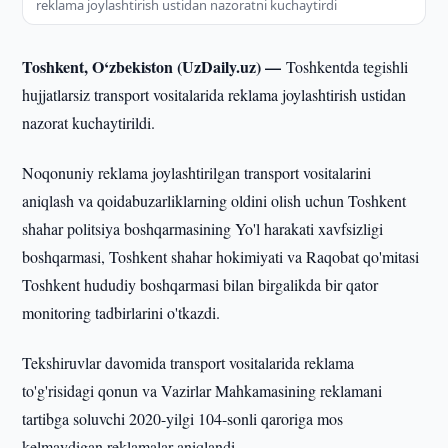
reklama joylashtirish ustidan nazoratni kuchaytirdi
Toshkent, O‘zbekiston (UzDaily.uz) —
Toshkentda tegishli
hujjatlarsiz transport vositalarida reklama joylashtirish ustidan
nazorat kuchaytirildi.
Noqonuniy reklama joylashtirilgan transport vositalarini
aniqlash va qoidabuzarliklarning oldini olish uchun Toshkent
shahar politsiya boshqarmasining Yo'l harakati xavfsizligi
boshqarmasi, Toshkent shahar hokimiyati va Raqobat qo'mitasi
Toshkent hududiy boshqarmasi bilan birgalikda bir qator
monitoring tadbirlarini o'tkazdi.
Tekshiruvlar davomida transport vositalarida reklama
to'g'risidagi qonun va Vazirlar Mahkamasining reklamani
tartibga soluvchi 2020-yilgi 104-sonli qaroriga mos
kelmaydigan reklamalar aniqlandi.